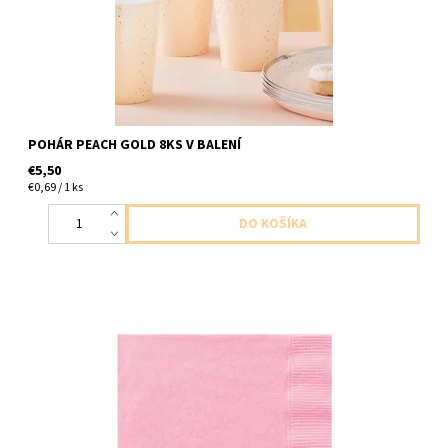
POHÁR PEACH GOLD 8KS V BALENÍ
€5,50
€0,69 / 1 ks
papierové servítky ruzove 3vrstvove 20ks v baleni 33x33cm