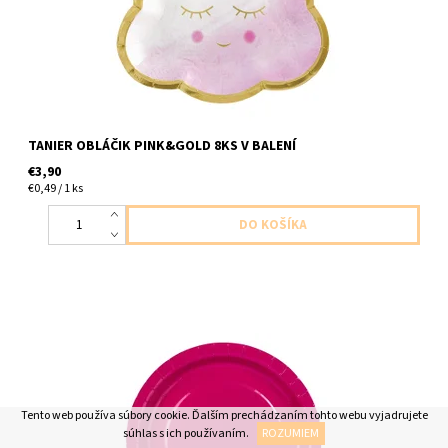
TANIER OBLÁČIK PINK&GOLD 8KS V BALENÍ
€3,90
€0,49 / 1 ks
papierovy tanier tmavo ruzovy 6ks v balení 23cm
Tento web používa súbory cookie. Ďalším prechádzaním tohto webu vyjadrujete
súhlas s ich používaním.
ROZUMIEM