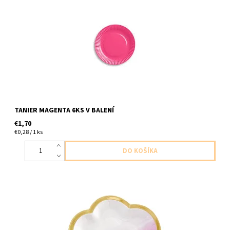
papierovy tanier purpurova 6ks v balení velkost 18cm
TANIER MAGENTA 6KS V BALENÍ
€1,70
€0,28 / 1 ks
papierový tanier ruzovy oblacik 8ks v balení velkost 16,5cm