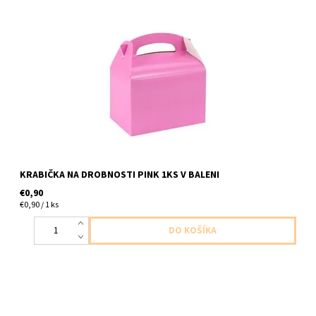
papierova krabicka ruzova 1ks v baleni velkost 12x10x15
KRABIČKA NA DROBNOSTI PINK 1KS V BALENI
€0,90
€0,90 / 1 ks