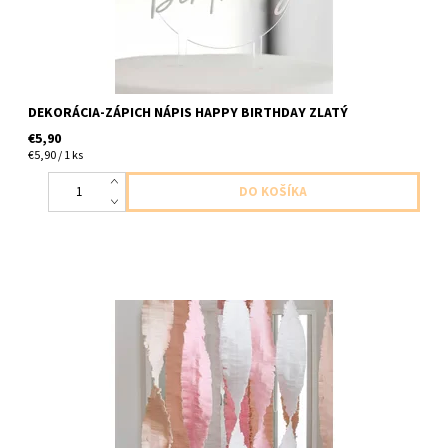
DEKORÁCIA-ZÁPICH NÁPIS HAPPY BIRTHDAY ZLATÝ
€5,90
€5,90 / 1 ks
Papierové girlandy 3ks v baleni ( je možné girlandy rozdelit a
docieliť tak väčší počet farba biela ruzova marhulková velkost
10cm x 4m