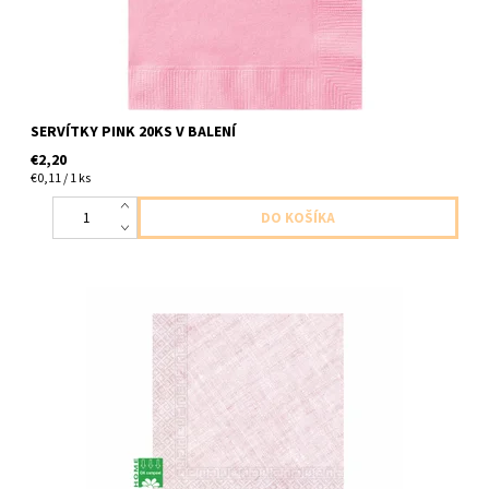
SERVÍTKY PINK 20KS V BALENÍ
€2,20
€0,11 / 1 ks
papierove servitky bledo ruzove 3vrstvove 20ks v balení
velkost 33x33cm