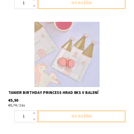
papierovy tanier Hrad princess 8ks v baleni velkost 21x14cm
TANIER BIRTHDAY PRINCESS HRAD 8KS V BALENÍ
€5,90
€0,74 / 1 ks