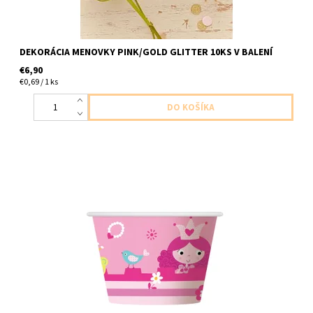
DEKORÁCIA MENOVKY PINK/GOLD GLITTER 10KS V BALENÍ
€6,90
€0,69 / 1 ks
Papierové misky princezna a zaba ruzove 6ks v balení velkost
6x7,2cm