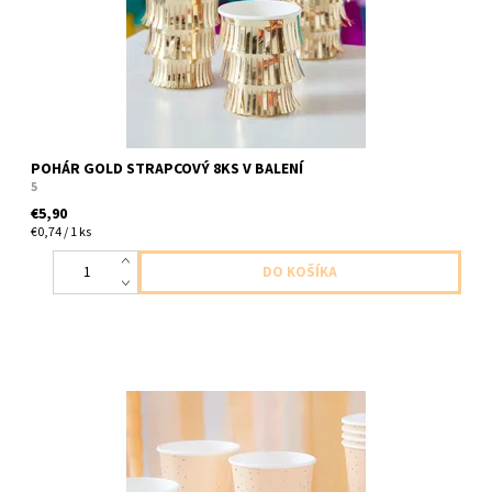
POHÁR GOLD STRAPCOVÝ 8KS V BALENÍ
5
€5,90
€0,74 / 1 ks
papierové poháre broskynovo zlate 8ks v balení velkost 7x9cm
,250ml