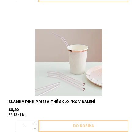
sklené slamky priesvitne ružove 4ks baleni balenie obsahuje aj
kefku na čistenie
SLAMKY PINK PRIESVITNÉ SKLO 4KS V BALENÍ
€8,50
€2,13 / 1 ks