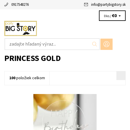
0917548276
info
@
partybigstory.sk
€0
0 ks /
PRINCESS GOLD
100
položiek celkom
plastový zápich biely stastne narodeniny 1ks v baleni velkost
18x12cm