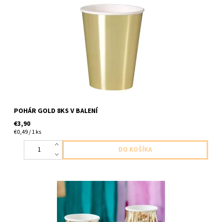
pohár papierový zlaty leskly 8ks v baleni velkost 355ml
POHÁR GOLD 8KS V BALENÍ
€3,90
€0,49 / 1 ks
papierový pohar strapcovy zlaty 8ks v balení velkost 266ml