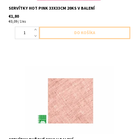
SERVÍTKY HOT PINK 33X33CM 20KS V BALENÍ
€1,80
€0,09 / 1 ks
Papierové servítky ruzove 3vrstvove 20ks v balení velkost
33x33cm