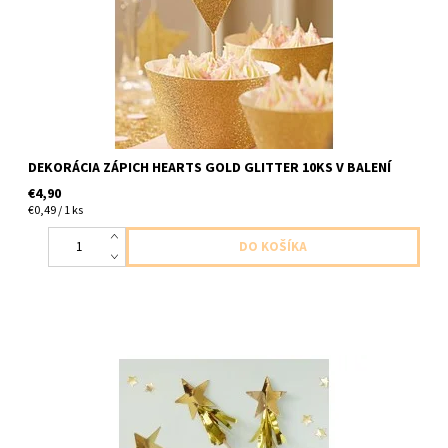
DEKORÁCIA ZÁPICH HEARTS GOLD GLITTER 10KS V BALENÍ
€4,90
€0,49 / 1 ks
papierovy zapich/ozdoba do Candy Baru,na drink, na mafin atd
zlata,zlatoruzova 8ks v balení dĺžka 19cm