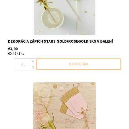
DEKORÁCIA ZÁPICH STARS GOLD/ROSEGOLD 8KS V BALENÍ
€3,90
€0,49 / 1 ks
papierove visiace stitky ruzova a zlata na darceky ,oznacenie atd
10ks v balení velkost 7,5cm