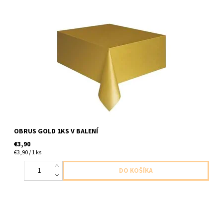
plastovy obrus zlata matna 1ks v baleni velkost 1,37 x 2,74m
OBRUS GOLD 1KS V BALENÍ
€3,90
€3,90 / 1 ks