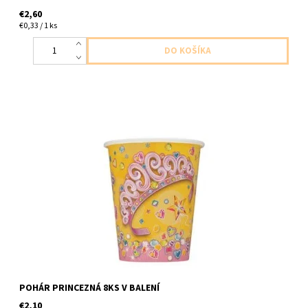
€2,60
€0,33 / 1 ks
8ks v balení, 250ml
POHÁR PRINCEZNÁ 8KS V BALENÍ
€2,10