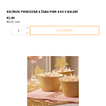
KELÍMOK PRINCEZNÁ A ŽABA PINK 6 KS V BALENÍ
€1,90
€0,32 / 1 ks
papierové obaly na muffin zlaté trblietave 10ks v baleni