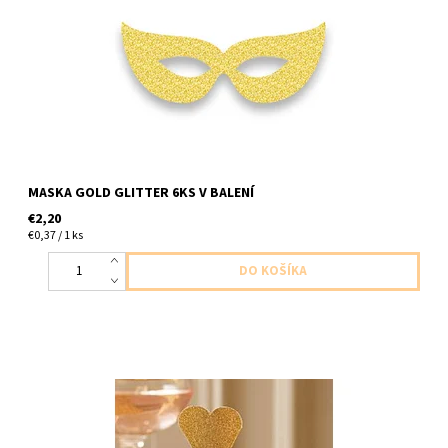
gumičku
MASKA GOLD GLITTER 6KS V BALENÍ
€2,20
€0,37 / 1 ks
papierovy zapich srdcia zlata trblietava do mafin atd 10ks v
balení dlzka 10,5cm