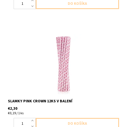
papierove slamky s ruzovymi korunkami 12ks v balení dĺžka
19,5cm
SLAMKY PINK CROWN 12KS V BALENÍ
€2,30
€0,19 / 1 ks