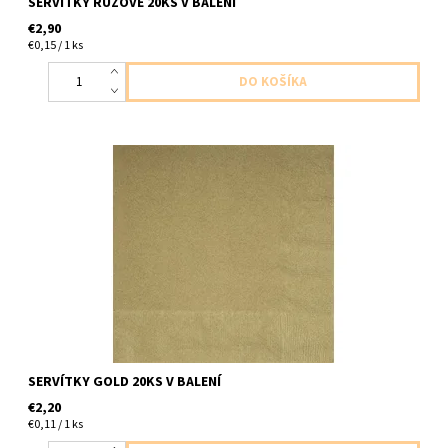
SERVÍTKY RUŽOVÉ 20KS V BALENÍ
€2,90
€0,15 / 1 ks
servitky papierove zlate matne 2vrstvove 20ks v balení velkost
33x33cm
SERVÍTKY GOLD 20KS V BALENÍ
€2,20
€0,11 / 1 ks