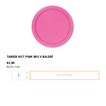
Papierové taniere hot pink 8ks v balení velkost 17,1cm
TANIER HOT PINK 8KS V BALENÍ
€1,80
€0,23 / 1 ks