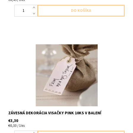
papierove visacky na oznacenie darceka atd 10ks v balení
velkost 7x3,5cm
ZÁVESNÁ DEKORÁCIA VISAČKY PINK 10KS V BALENÍ
€3,30
€0,33 / 1 ks