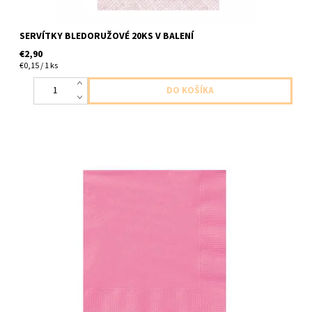
SERVÍTKY BLEDORUŽOVÉ 20KS V BALENÍ
€2,90
€0,15 / 1 ks
Papierové servítky hot pink 2vrstvove 20ks v baleni 33x33cm