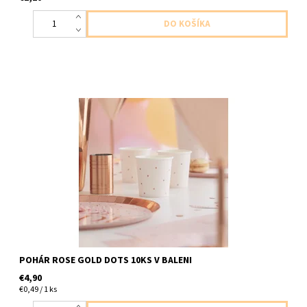
papierovy pohar rozovy s ruzovo zlatymi bodkami 10ks v balení
velkost 6 x 5,5cm /0,4dc/
POHÁR ROSE GOLD DOTS 10KS V BALENI
€4,90
€0,49 / 1 ks