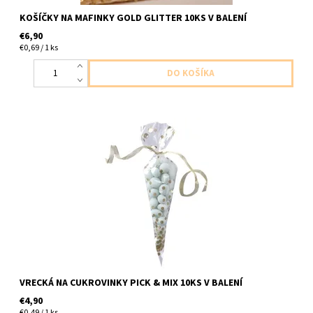
KOŠÍČKY NA MAFINKY GOLD GLITTER 10KS V BALENÍ
€6,90
€0,69 / 1 ks
plastove priehladne vrecka na zavezovanie zo zlatymi bodkami
na cukrovinky 10ks v balení velkost 16x30cm
VRECKÁ NA CUKROVINKY PICK & MIX 10KS V BALENÍ
€4,90
€0,49 / 1 ks