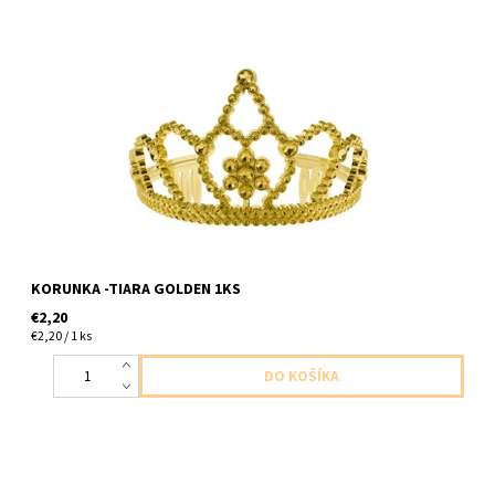
Plastová korunka zlata 1ks v baleni veľkosť uni
KORUNKA -TIARA GOLDEN 1KS
€2,20
€2,20 / 1 ks
papierove škrabošky zlaté trblietave 6ks v baleni velkost uni na