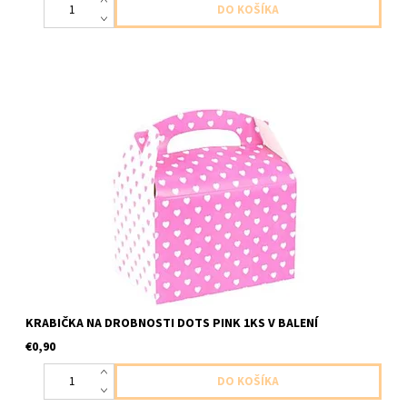
papierova krabicka ruzova s bielymi bodkami 1ks v baleni velkost
12x10x15cm
KRABIČKA NA DROBNOSTI DOTS PINK 1KS V BALENÍ
€0,90