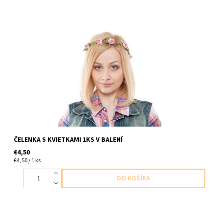
plastova čelenka s kvietkami 1ks v baleni uni veľkosť
ČELENKA S KVIETKAMI 1KS V BALENÍ
€4,50
€4,50 / 1 ks