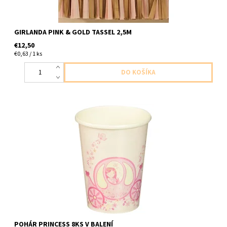
GIRLANDA PINK & GOLD TASSEL 2,5M
€12,50
€0,63 / 1 ks
papierový pohár princezná 8ks v balení velkost 250ml
POHÁR PRINCESS 8KS V BALENÍ