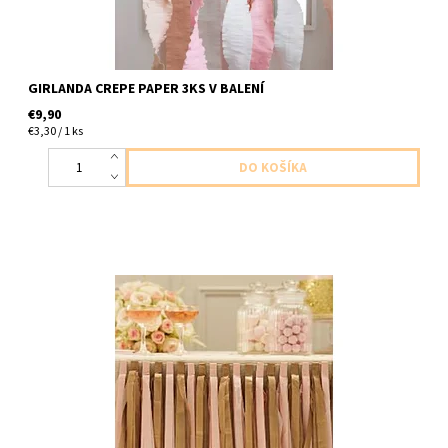
GIRLANDA CREPE PAPER 3KS V BALENÍ
€9,90
€3,30 / 1 ks
papierova girlanda strapcova zlata a ruzova 2ks strapcov v
baleni dlha 2,5m