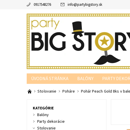
0917548276
info
@
partybigstory.sk
ÚVODNÁ STRÁNKA
BALÓNY
PARTY DEKOR
PARTY PODĽA FARBY
Stolovanie
Poháre
Pohár Peach Gold 8ks v bale
KATEGÓRIE
Balóny
Party dekorácie
Stolovanie