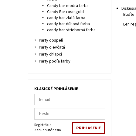
Candy bar modrá farba
Diskusi
Candy Bar rose gold
Buďte 
candy bar zlatá farba
candy bar dúhová farba
Len re
candy bar strieborná farba
Party dospelí
Party dievčatá
Party chlapci
Party podľa farby
KLASICKÉ PRIHLÁSENIE
Registrácia
Zabudnuté heslo