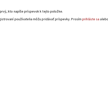
a
prvý, kto napíše príspevok k tejto položke.
gistrovaní používatelia môžu pridávať príspevky. Prosím
prihláste sa
aleb