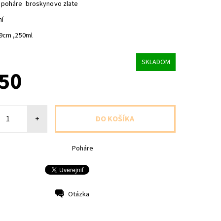
 poháre broskynovo zlate
ní
x9cm ,250ml
SKLADOM
,50
+
Poháre
Otázka