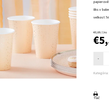
papierové
8ks v bale
velkost 7
€0,69 / 1 ks
€5
-
Kategória:
Tlač