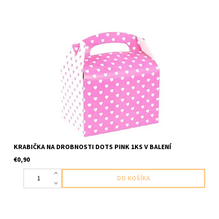
papierova krabicka ruzova s bielymi bodkami 1ks v baleni velkost
12x10x15cm
KRABIČKA NA DROBNOSTI DOTS PINK 1KS V BALENÍ
€0,90