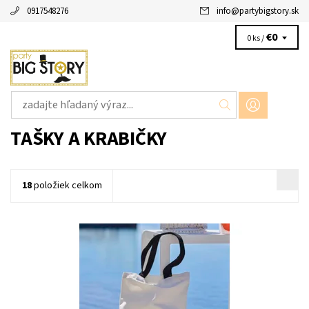
0917548276
info
@
partybigstory.sk
€0
0 ks /
TAŠKY A KRABIČKY
18
položiek celkom
textilná taška team bride 1ks v baleni velkost 36x31cm