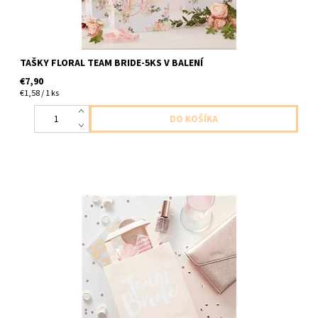
TAŠKY FLORAL TEAM BRIDE-5KS V BALENÍ
€7,90
€1,58 / 1 ks
papierová taska s napisom Team Bride 5ks v balení rozmery
15x20x9cm