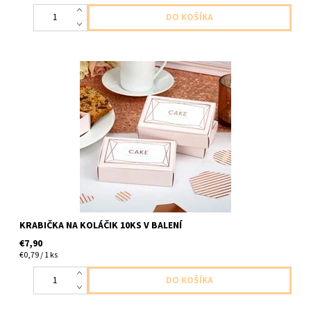
papierové karbicky na kolacik bo drobnosti bedunko ruzove
,,cake,, rose gold 10ks v balení velkost 9x6x2,5cm
KRABIČKA NA KOLÁČIK 10KS V BALENÍ
€7,90
€0,79 / 1 ks