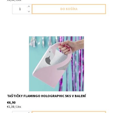
Papierové tašky plameniak ks v baleni velkost 26 x 15x 9cm
TAŠTIČKY FLAMINGO HOLOGRAPHIC 5KS V BALENÍ
€6,90
€1,38 / 1 ks