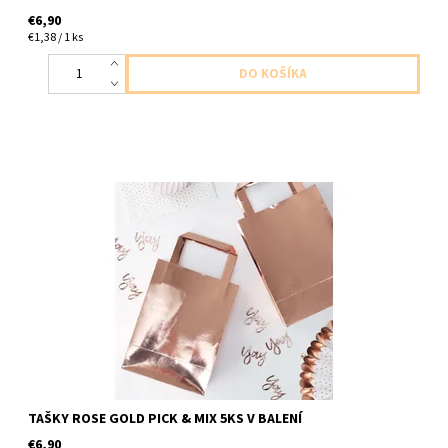
€6,90
€1,38 / 1 ks
Papierové tašky na drobnosti ruzovozlate 5ks v balení velkost 9
x 15cm
TAŠKY ROSE GOLD PICK & MIX 5KS V BALENÍ
€6,90