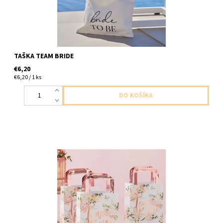
TAŠKA TEAM BRIDE
€6,20
€6,20 / 1 ks
Papierové tašky na drobnosti kvetinove s napisom tim nevesty
ruzovozlaty 5ks v balení velkost 24 x 5cm