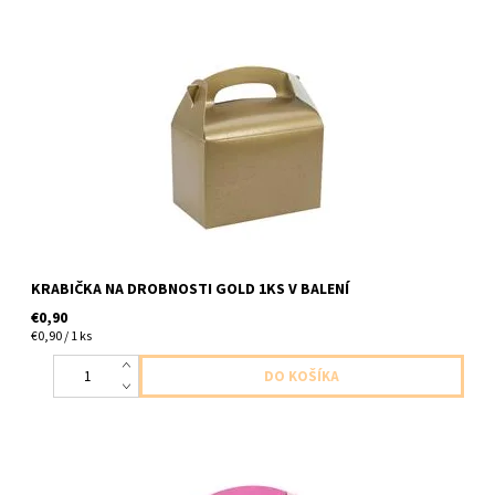
papierova kabicka zlata 1ks v baleni velkost 10x12x15cm
KRABIČKA NA DROBNOSTI GOLD 1KS V BALENÍ
€0,90
€0,90 / 1 ks
papierova krabicka ruzova 1ks v baleni velkost 12x10x15