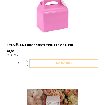
KRABIČKA NA DROBNOSTI PINK 1KS V BALENI
€0,90
€0,90 / 1 ks
papierove krabicky bledo ruzove na drobnosti ,,Love,, rose gold
10ksv baleni velkost 6x6x6cm