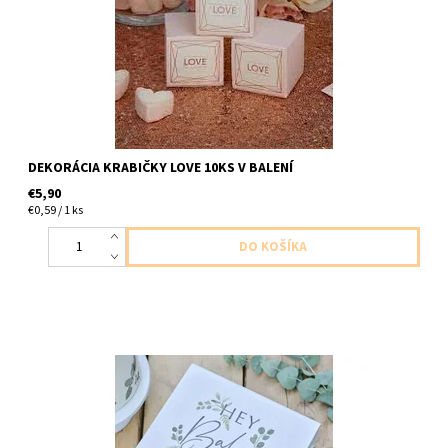
DEKORÁCIA KRABIČKY LOVE 10KS V BALENÍ
€5,90
€0,59 / 1 ks
papierová tvrdená dekoračná krabica Hey Baby balenie
obsahuje iba krabicu