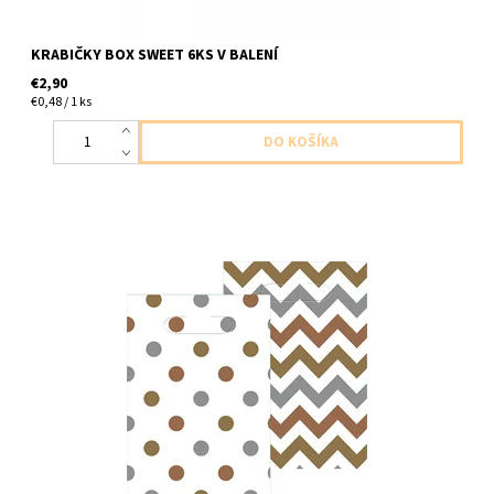
KRABIČKY BOX SWEET 6KS V BALENÍ
€2,90
€0,48 / 1 ks
plastové tašky metalic farba 8ks v balení 16,5x24,1cm