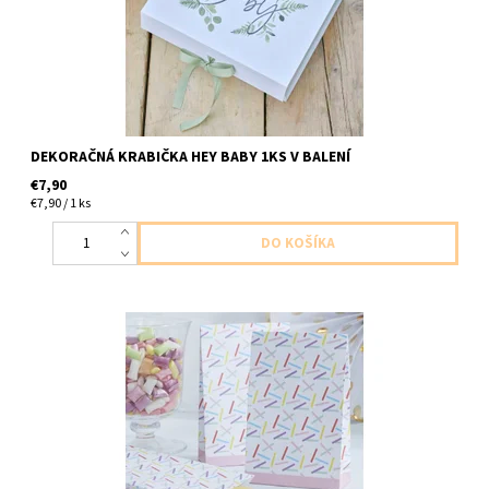
DEKORAČNÁ KRABIČKA HEY BABY 1KS V BALENÍ
€7,90
€7,90 / 1 ks
papierové krabičky/sačky na dorbnosti 8ks v balení velkost
8x18,5cm