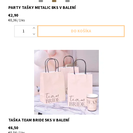
PARTY TAŠKY METALIC 8KS V BALENÍ
€2,90
€0,36 / 1 ks
papierové tašky tim nevesty 5ks v balení velkost 21,5x16x5cm
TAŠKA TEAM BRIDE 5KS V BALENÍ
€6,50
€0,54 / 1 ks