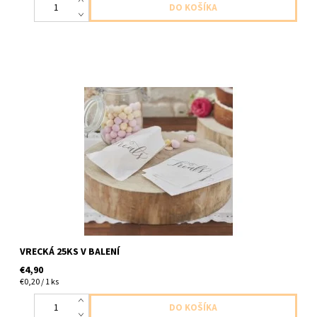
papierove vrecka na drobnosti/maškrty 25ks v balení vlkost
25x19cm
VRECKÁ 25KS V BALENÍ
€4,90
€0,20 / 1 ks