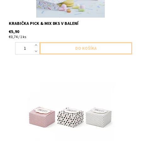
KRABIČKA PICK & MIX 8KS V BALENÍ
€5,90
€0,74 / 1 ks
papierove krabicky na drobnosti 6ks v baleni/6ks kariciek a lepky
/ velkost 5,5 x 6 x 3,5cm