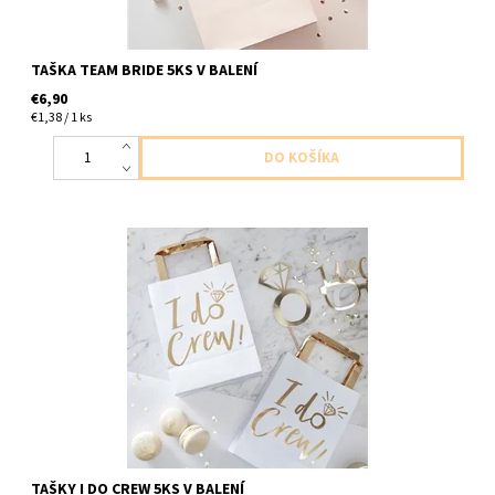
TAŠKA TEAM BRIDE 5KS V BALENÍ
€6,90
€1,38 / 1 ks
Papierové tašky na dobnosti biele so zlatym napisom i Do Crew
5ks v balení
TAŠKY I DO CREW 5KS V BALENÍ