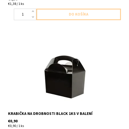
€1,38 / 1 ks
papierova krabicka cierna 1ks v baleni velkost 12x10x15
KRABIČKA NA DROBNOSTI BLACK 1KS V BALENÍ
€0,90
€0,90 / 1 ks