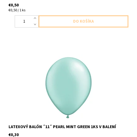
€0,50
€0,50 / 1 ks
Latexové balóny ,,11,, perletovo matovo zelena 1ks v baleni
veľkosť cca 28cm dodavame nenafukany
LATEXOVÝ BALÓN ˝11˝ PEARL MINT GREEN 1KS V BALENÍ
€0,30