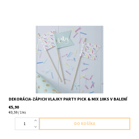
Papierové vlajky farebne party do kolacou/torty bo ina vyzdoba
10ks v baleni /5ks farebne+5ks zelene/ dlzka 10x25cm
DEKORÁCIA-ZÁPICH VLAJKY PARTY PICK & MIX 10KS V BALENÍ
€5,90
€0,59 / 1 ks