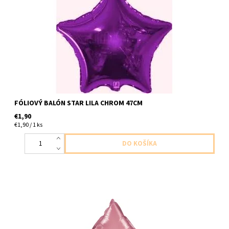
dodavame nenafukany
FÓLIOVÝ BALÓN STAR LILA CHROM 47CM
€1,90
€1,90 / 1 ks
fóliový balon v tvare hviezdy chromovo ruzova 1ks v baleni
velkost 51cm dodavame nenafukane