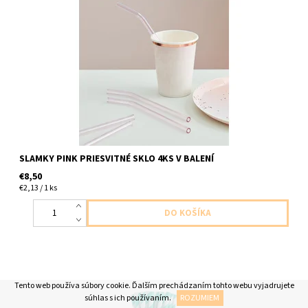
sklené slamky priesvitne ružove 4ks baleni balenie obsahuje aj
kefku na čistenie
SLAMKY PINK PRIESVITNÉ SKLO 4KS V BALENÍ
€8,50
€2,13 / 1 ks
Tento web používa súbory cookie. Ďalším prechádzaním tohto webu vyjadrujete
súhlas s ich používaním.
ROZUMIEM