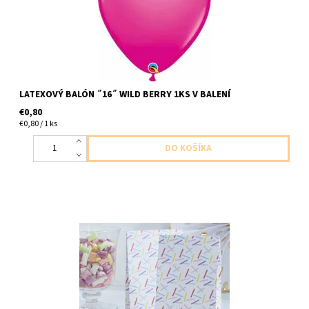
LATEXOVÝ BALÓN ˝16˝ WILD BERRY 1KS V BALENÍ
€0,80
€0,80 / 1 ks
papierové krabičky/sačky na dorbnosti 8ks v balení velkost
8x18,5cm