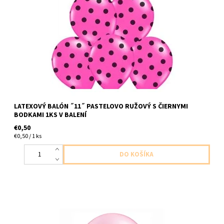
latexovy balon pastel ruzovy s ciernymi bodkami 1ks v baleni
velkost cca 30cm dodavame nenafukany
LATEXOVÝ BALÓN ˝11˝ PASTELOVO RUŽOVÝ S ČIERNYMI
BODKAMI 1KS V BALENÍ
€0,50
€0,50 / 1 ks