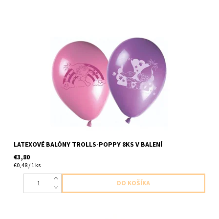
Latexové balóny trollovia 8ks v balení 4x fialový 4x rúžový
velkost cca do 28cm dodavame nenafukane
LATEXOVÉ BALÓNY TROLLS-POPPY 8KS V BALENÍ
€3,80
€0,48 / 1 ks