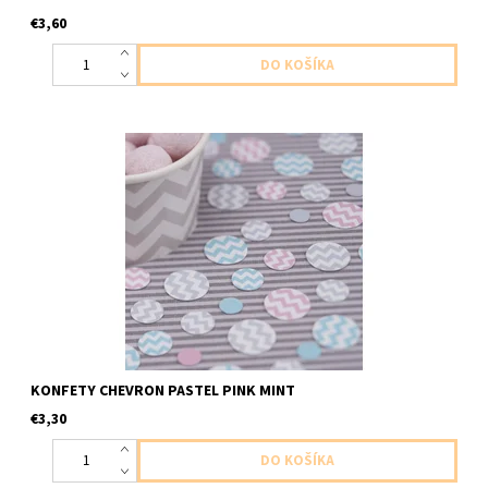
€3,60
Papierové konfety farba ružová mint šedá chevron 14g
KONFETY CHEVRON PASTEL PINK MINT
€3,30