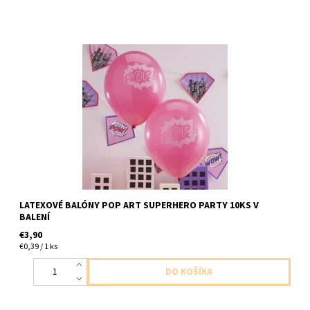
latexove balony pop 10ks v balení velkost cca do 28cm
dodavame nenafukane
LATEXOVÉ BALÓNY POP ART SUPERHERO PARTY 10KS V
BALENÍ
€3,90
€0,39 / 1 ks