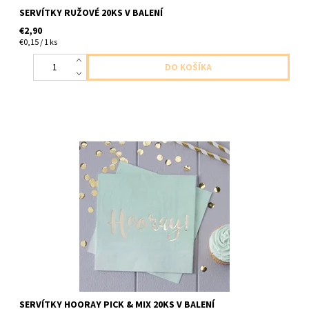
SERVÍTKY RUŽOVÉ 20KS V BALENÍ
€2,90
€0,15 / 1 ks
Papierové servítky hooray matova 2vrstvove 20ks v balení
velkost 33x33cm
SERVÍTKY HOORAY PICK & MIX 20KS V BALENÍ