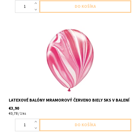
latexovy balon mramorovy 5ks v baleni veľkosť cca 28cm
dodavame nenafukany
LATEXOVÉ BALÓNY MRAMOROVÝ ČERVENO BIELY 5KS V BALENÍ
€3,90
€0,78 / 1 ks