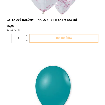
LATEXOVÉ BALÓNY PINK CONFETTI 5KS V BALENÍ
€5,90
€1,18 / 1 ks
latexovy balon ,,11,, aquamarinova- zelono modra 1ks v baleni
velkosť do cca 28cm dodavame nenafukany