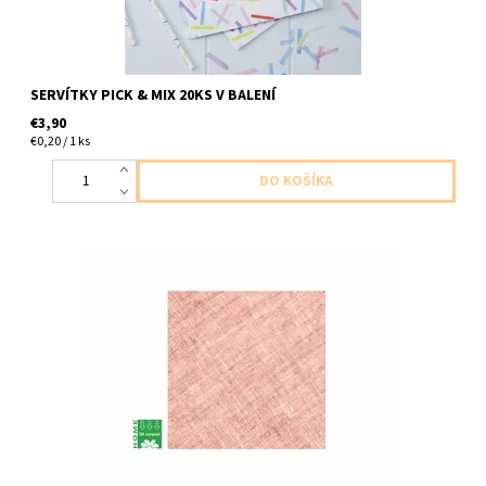
SERVÍTKY PICK & MIX 20KS V BALENÍ
€3,90
€0,20 / 1 ks
Papierové servítky ruzove 3vrstvove 20ks v balení velkost
33x33cm