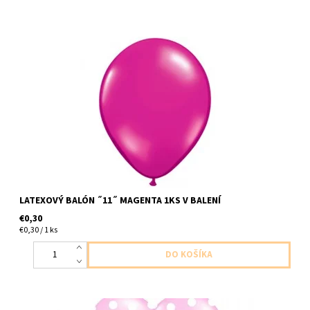
latexovy balon ,,11,, purpurova 1ks v baleni velkost cca 28cm
dodavame nenafukany
LATEXOVÝ BALÓN ˝11˝ MAGENTA 1KS V BALENÍ
€0,30
€0,30 / 1 ks