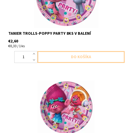
TANIER TROLLS-POPPY PARTY 8KS V BALENÍ
€2,60
€0,33 / 1 ks
papierovýtanier trlls poppy 8ks v balení velkost 23cm