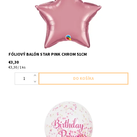
FÓLIOVÝ BALÓN STAR PINK CHROM 51CM
€3,30
€3,30 / 1 ks
latexove balony cire s napisom birthday princes s ruzovo zlatymi
konfetami 6ks v balení sucastou balenie je lievik na napln balona
velkost 27,5cm dodavame nenafukane