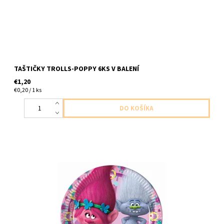
TAŠTIČKY TROLLS-POPPY 6KS V BALENÍ
€1,20
€0,20 / 1 ks
papierovy tanier trolls poppy 8ks v balení velkost 19,5cm