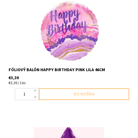
Fóliový balón ruzovo fialkovy s napisom stastne narodeniny 1ks v
baleni velkost 46cm dodavame nenafukany
FÓLIOVÝ BALÓN HAPPY BIRTHDAY PINK LILA 46CM
€3,30
€3,30 / 1 ks
foliovy balon v tvare hviezdy fialovy 1ks v baleni velkost 47cm