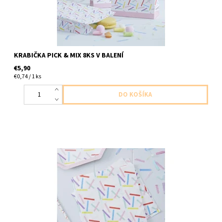
KRABIČKA PICK & MIX 8KS V BALENÍ
€5,90
€0,74 / 1 ks
papierove servitky farebne 3vrstvove 20ks v baleni velkost
33x33cm