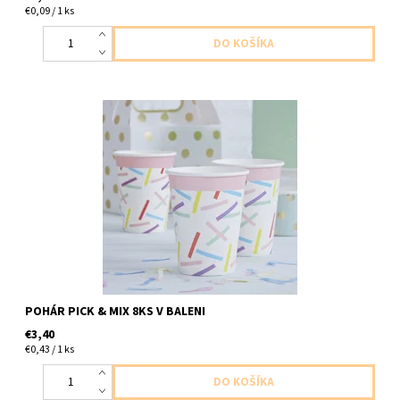
€0,09 / 1 ks
papierovy pohar farebny 8ks v balení velkost 230ml
POHÁR PICK & MIX 8KS V BALENI
€3,40
€0,43 / 1 ks