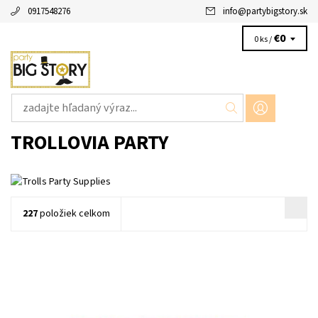
0917548276
info
@
partybigstory.sk
€0
0 ks /
TROLLOVIA PARTY
227
položiek celkom
papierový banner trolls poppy 1ks v baleni dlzka 1,9m