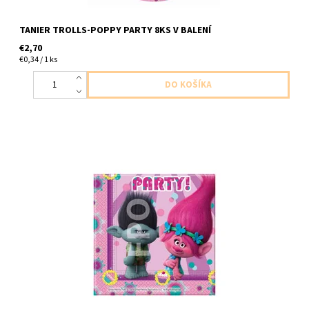
TANIER TROLLS-POPPY PARTY 8KS V BALENÍ
€2,70
€0,34 / 1 ks
papierove servitky trolls poppy 2vrstvove 20ks v balení velkost
33x33cm