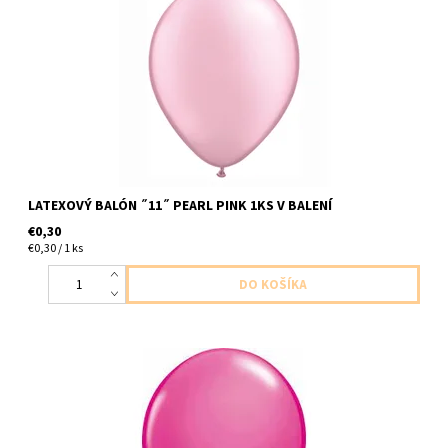
latexivy balon perletova ruzova 1ks v baleni velkost 28cm
dodavame nenafukany
LATEXOVÝ BALÓN ˝11˝ PEARL PINK 1KS V BALENÍ
€0,30
€0,30 / 1 ks
latexovy balon divoka malina 1ks v baleni veľkost 40cm
dodavame nenafukane