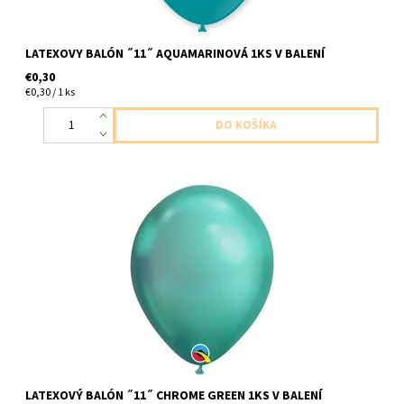
LATEXOVY BALÓN ˝11˝ AQUAMARINOVÁ 1KS V BALENÍ
€0,30
€0,30 / 1 ks
latexovy balon ,,14,, chromova zelena velkost cca 28cm
dodavame nenafukany
LATEXOVÝ BALÓN ˝11˝ CHROME GREEN 1KS V BALENÍ