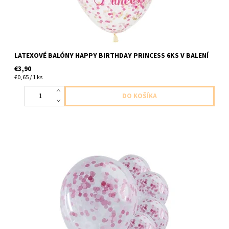
LATEXOVÉ BALÓNY HAPPY BIRTHDAY PRINCESS 6KS V BALENÍ
€3,90
€0,65 / 1 ks
latexový balón ciry s ruzovymi konfetami 5ks v balení velkost do
30cm dodavame nenafukane