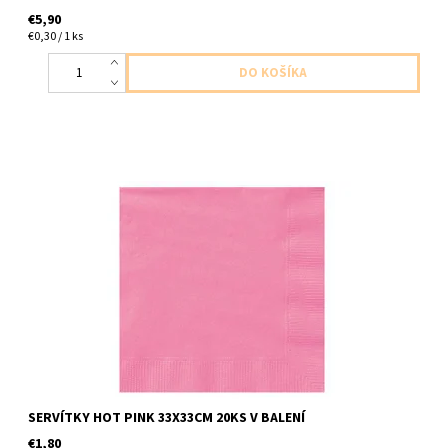
€5,90
€0,30 / 1 ks
Papierové servítky hot pink 2vrstvove 20ks v baleni 33x33cm
SERVÍTKY HOT PINK 33X33CM 20KS V BALENÍ
€1,80