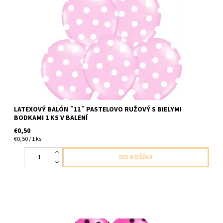
latexovy balon pastelovo ruzovy s bielymi bodkami 1ks v baleni
velkost cca 30cm dodavame nenafukany
LATEXOVÝ BALÓN ˝11˝ PASTELOVO RUŽOVÝ S BIELYMI
BODKAMI 1 KS V BALENÍ
€0,50
€0,50 / 1 ks