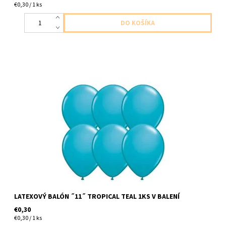
€0,30 / 1 ks
latexovy balon ,,11,, tropicka modra zelena 1ks v baleni velkost
cca do 28cm dodavame nenafukany
LATEXOVÝ BALÓN ˝11˝ TROPICAL TEAL 1KS V BALENÍ
€0,30
€0,30 / 1 ks