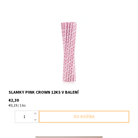
papierove slamky s ruzovymi korunkami 12ks v balení dĺžka
19,5cm
SLAMKY PINK CROWN 12KS V BALENÍ
€2,30
€0,19 / 1 ks