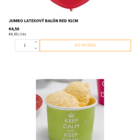
JUMBO LATEXOVÝ BALÓN RED 91CM
€4,50
€4,50 / 1 ks
papierovy kelimok na drobnosti/zmrzku/maskrty 8ks v balení
velkost 8,5 x 8,5 x 5,5cm