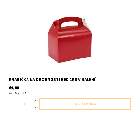
papierova krabicka cervena 1ks v baleni velkost 12x10x15
KRABIČKA NA DROBNOSTI RED 1KS V BALENÍ
€0,90
€0,90 / 1 ks