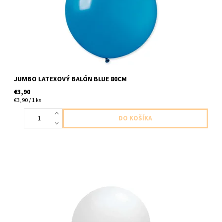
JUMBO LATEXOVÝ BALÓN BLUE 80CM
€3,90
€3,90 / 1 ks
jumbo latexovy balon ciri . v hodny na naplnenie konfetami,
balonikmi atd 1ks v baleni velkost cca 95cm dodavame
nenafukany