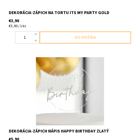
DEKORÁCIA-ZÁPICH NA TORTU ITS MY PARTY GOLD
€3,90
€3,90 / 1 ks
plastový zápich biely stastne narodeniny 1ks v baleni velkost
18x12cm
DEKORÁCIA-ZÁPICH NÁPIS HAPPY BIRTHDAY ZLATÝ
€5,90