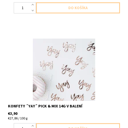
papierové konfety YAY ruzova zlate 14g v baleni
KONFETY ˝YAY˝ PICK & MIX 14G V BALENÍ
€3,90
€27,86 / 100 g