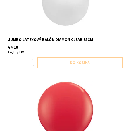
JUMBO LATEXOVÝ BALÓN DIAMON CLEAR 95CM
€4,10
€4,10 / 1 ks
Latexový jumbo balón cerveny 1ks v baleni velkost 91cm
dodavame nenafukany