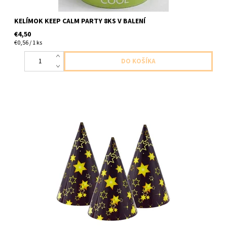
KELÍMOK KEEP CALM PARTY 8KS V BALENÍ
€4,50
€0,56 / 1 ks
papierovy klobucik hviezdy 1ks v bleni uni velkost na gumicku