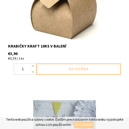
KRABIČKY KRAFT 10KS V BALENÍ
€3,90
€0,39 / 1 ks
papierové krabičky na kolace atd 5ks v balení velkost 16 x 20 x
10cm
Tento web používa súbory cookie. Ďalším prechádzaním tohto webu vyjadrujete
súhlas s ich používaním.
ROZUMIEM