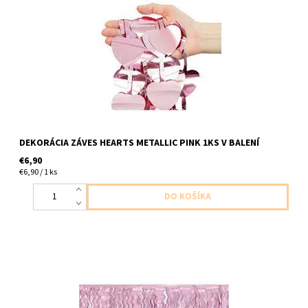
plastovy dekoracny srdieckovy zaves kovova ruzova 1ks v
baleni velkost 1 x 2m
DEKORÁCIA ZÁVES HEARTS METALLIC PINK 1KS V BALENÍ
€6,90
€6,90 / 1 ks
plastovy dekoracny zaves vlnka kovova ruzova 1ks v baleni
velkost 1 x 2m