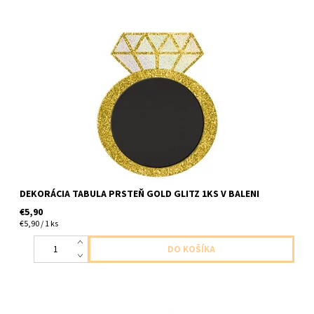
plastova dekoracia možnosť písania vlastného textu 1ks v baleni
velkost 25,4x30,4cm
DEKORÁCIA TABULA PRSTEŇ GOLD GLITZ 1KS V BALENI
€5,90
€5,90 / 1 ks