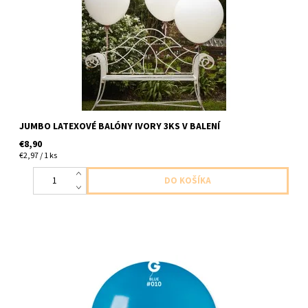
JUMBO LATEXOVÉ BALÓNY IVORY 3KS V BALENÍ
€8,90
€2,97 / 1 ks
latexovy balon modry 1ks v baleni velkost 80cm dodavame
nenafukany