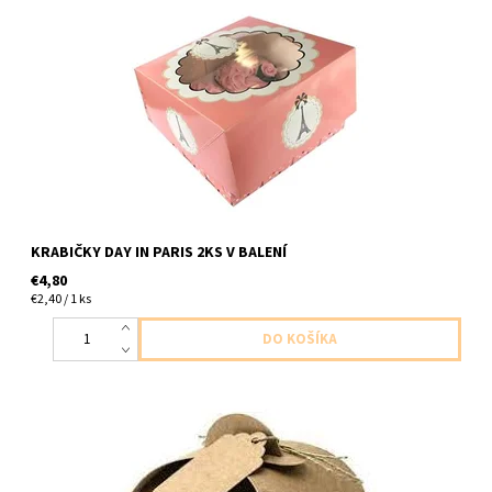
papierova krabicka na kolaciky/ mini torticky aj na male darceky
ci drobnosti 2ks v baleni velkost 16 x 16 x 7,5cm
KRABIČKY DAY IN PARIS 2KS V BALENÍ
€4,80
€2,40 / 1 ks
papierove krabicky na drobnosti/maskrty 10ks kabiciek + 10ks
visaciek velkost krabiciek 6x6x5,5cm visaciek 2x4,5cm ...