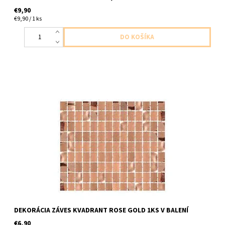
€9,90
€9,90 / 1 ks
plastovy dekoracny zaves s obldznikmi ruzovozlaty 1ks v baleni
velkost 1 x 2m
DEKORÁCIA ZÁVES KVADRANT ROSE GOLD 1KS V BALENÍ
€6,90