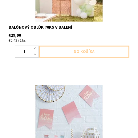
BALÓNOVÝ OBLÚK 70KS V BALENÍ
€29,90
€0,43 / 1 ks
papierovy banner s napisom stastne narodeniny 11ks vlajok
dlzka 3m