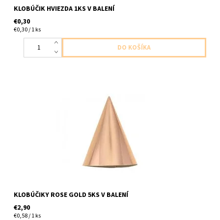
KLOBÚČIK HVIEZDA 1KS V BALENÍ
€0,30
€0,30 / 1 ks
papierovy klobucik ruzovo zlaty 5ks v baleni velkost uni
KLOBÚČIKY ROSE GOLD 5KS V BALENÍ
€2,90
€0,58 / 1 ks