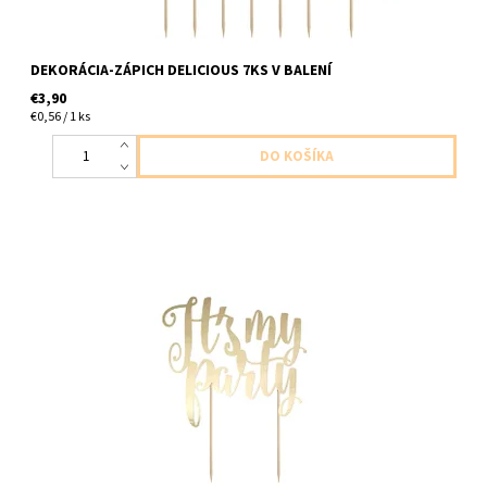
DEKORÁCIA-ZÁPICH DELICIOUS 7KS V BALENÍ
€3,90
€0,56 / 1 ks
papierovy zapich zlaty 1ks v baleni výška cca 20,5cm