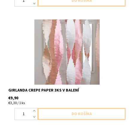
Papierové girlandy 3ks v baleni ( je možné girlandy rozdelit a
docieliť tak väčší počet farba biela ruzova marhulková velkost
10cm x 4m
GIRLANDA CREPE PAPER 3KS V BALENÍ
€9,90
€3,30 / 1 ks