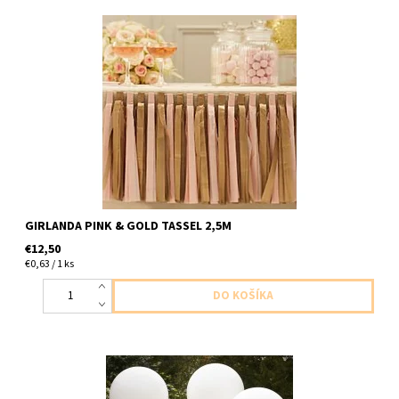
papierova girlanda strapcova zlata a ruzova 2ks strapcov v
baleni dlha 2,5m
GIRLANDA PINK & GOLD TASSEL 2,5M
€12,50
€0,63 / 1 ks
latexove balony slonia kost 3ks v balení velkost 90cm dodavame
nenafukane