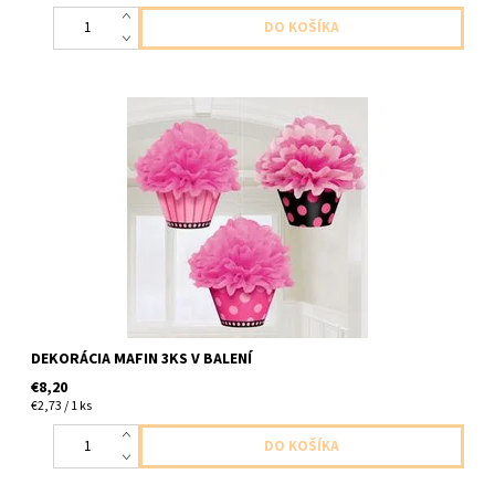
papierova dekoracia mafin 3ks v balení velkost 26cm
DEKORÁCIA MAFIN 3KS V BALENÍ
€8,20
€2,73 / 1 ks