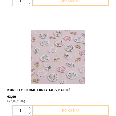
papierove konfety kvetinova zabava 14g v baleni
KONFETY FLORAL FUNCY 14G V BALENÍ
€3,90
€27,86 / 100 g