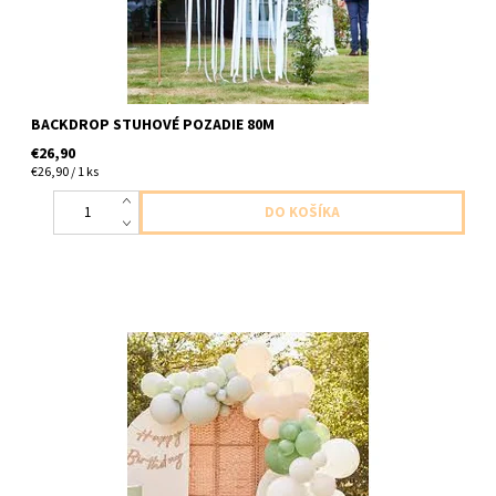
BACKDROP STUHOVÉ POZADIE 80M
€26,90
€26,90 / 1 ks
latexové balony rôznej velkosti,biele bl.zelenej,zelené a
šalviovej 70ks balonov balenie obsahuje 4m balonovej
pasky,50ks lepiacich bodov a silon navod/popis je na krabičke a
na internete