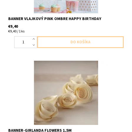
BANNER VLAJKOVÝ PINK OMBRE HAPPY BIRTHDAY
€9,40
€9,40 / 1 ks
papierova girlanda s kvetmi dlzka 1,5m cca 15ks kvetov
BANNER-GIRLANDA FLOWERS 1,5M