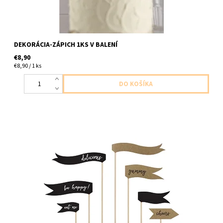
DEKORÁCIA-ZÁPICH 1KS V BALENÍ
€8,90
€8,90 / 1 ks
papierove zapichy do kolacov atd 7ks v balení výška od 8 cm do
20cm