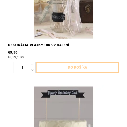
DEKORÁCIA-VLAJKY 10KS V BALENÍ
€9,90
€0,99 / 1 ks
zapich moznost napisat tex aky chcete balenie obsahuje kriedu
na pisanie 1ks v baleni velkost 17x3cm