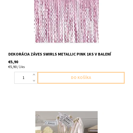
DEKORÁCIA ZÁVES SWIRLS METALLIC PINK 1KS V BALENÍ
€5,90
€5,90 / 1 ks
paličky so stuzkami a zvoncekami na mavanie svadobacnom, na
dokoraciu, na pripitok,na narodeniny rozne vyuzitie 10ks v balení
velkost 24cm