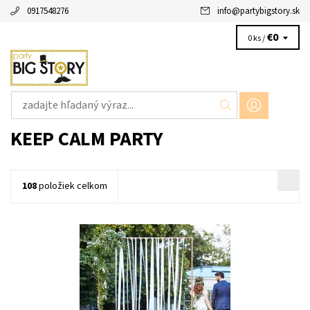
0917548276
info
@
partybigstory.sk
€0
0 ks /
KEEP CALM PARTY
108
položiek celkom
80 metrove pozadie z bielej stuhy na zavesenie, z bieleho
satenu a organzy