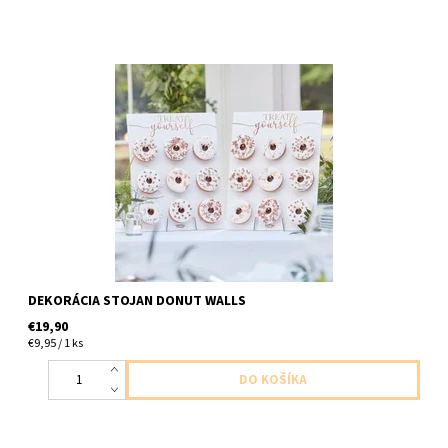
dekoracny papierovy stojan na 18ks sisiek 2ks v baleni velkost
43x33cm
DEKORÁCIA STOJAN DONUT WALLS
€19,90
€9,95 / 1 ks