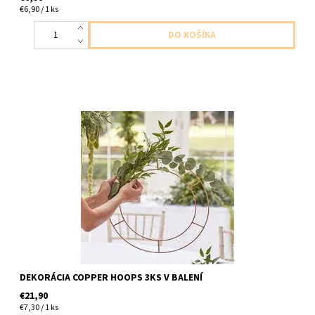
€6,90 / 1 ks
dekoracie medene obruce staci pridat listy, kvety ,svetielka 3ks
v baleni velkost 40cm obruce v baleni je lanko 4,5m dlhe
DEKORÁCIA COPPER HOOPS 3KS V BALENÍ
€21,90
€7,30 / 1 ks