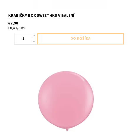
KRABIČKY BOX SWEET 6KS V BALENÍ
€2,90
€0,48 / 1 ks
latexovy balon jumbo ruzova matna 1ks v baleni veľkosť do 91cm
dodavame nenafukany