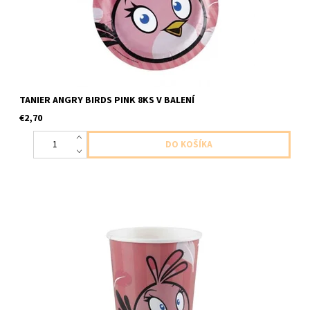
TANIER ANGRY BIRDS PINK 8KS V BALENÍ
€2,70
papierovy pohar angry birds ruzovy 8ks v balení velkost 266ml