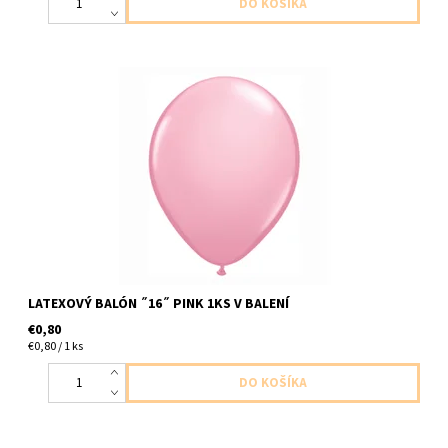
latexovy balon ,,16,, ruzova matna 1ks v balení velkost 40cm
dodavame nenafukany
LATEXOVÝ BALÓN ˝16˝ PINK 1KS V BALENÍ
€0,80
€0,80 / 1 ks