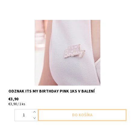
kovovy odznak ruzovy moj narodeninovy den 1ks v baleni
velkost 5x2,5cm
ODZNAK ITS MY BIRTHDAY PINK 1KS V BALENÍ
€3,90
€3,90 / 1 ks