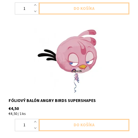
Fóliový balón Angry Birds Supershapes 1ks v baleni velkost
68x53cm dodavame nenafukany
FÓLIOVÝ BALÓN ANGRY BIRDS SUPERSHAPES
€4,50
€4,50 / 1 ks