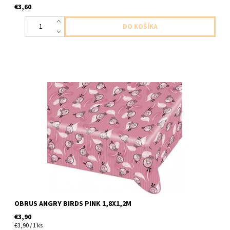
€3,60
plastovy obrus angry birds ruzovy 1ks v baleni velkost 1,8x1,2m
OBRUS ANGRY BIRDS PINK 1,8X1,2M
€3,90
€3,90 / 1 ks