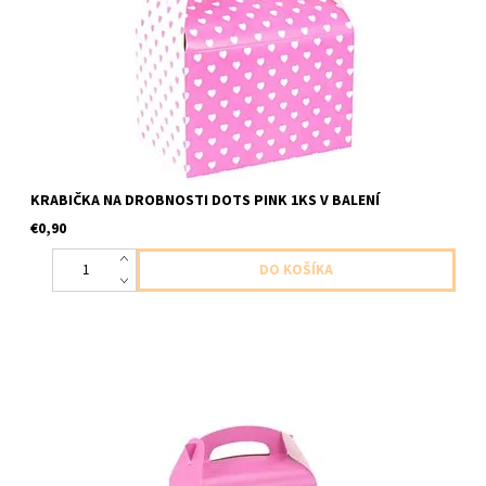
KRABIČKA NA DROBNOSTI DOTS PINK 1KS V BALENÍ
€0,90
papierova krabicka ruzova 1ks v baleni velkost 12x10x15