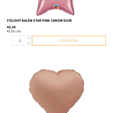
FÓLIOVÝ BALÓN STAR PINK CHROM 51CM
€3,30
€3,30 / 1 ks
foliovy balon v tvare srdca ruzovo matny 1ks v baleni velkost cca
43cm dodavame nenafukany