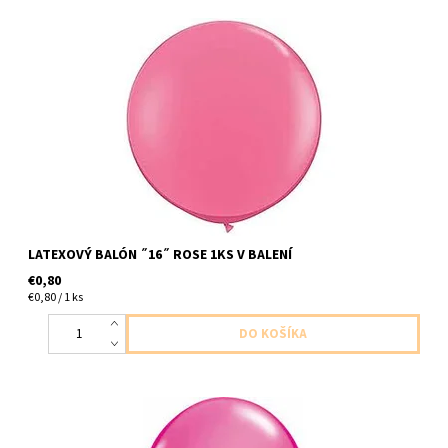
latexovy balon ,,16,, ruzova ruza 1ks v baleni veľkosť do cca
40cm dodavame nenafukany
LATEXOVÝ BALÓN ˝16˝ ROSE 1KS V BALENÍ
€0,80
€0,80 / 1 ks
latexovy balon divoka malina 1ks v baleni veľkost 40cm