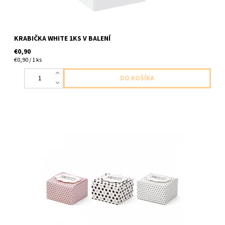
KRABIČKA WHITE 1KS V BALENÍ
€0,90
€0,90 / 1 ks
papierove krabicky na drobnosti 6ks v baleni/6ks kariciek a lepky
/ velkost 5,5 x 6 x 3,5cm