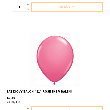
latexovy balon ,,11,, ruzova ruza 1ks v balení velkost 28cm
dodavame nenafukane
LATEXOVÝ BALÓN ˝11˝ ROSE 1KS V BALENÍ
€0,30
€0,30 / 1 ks