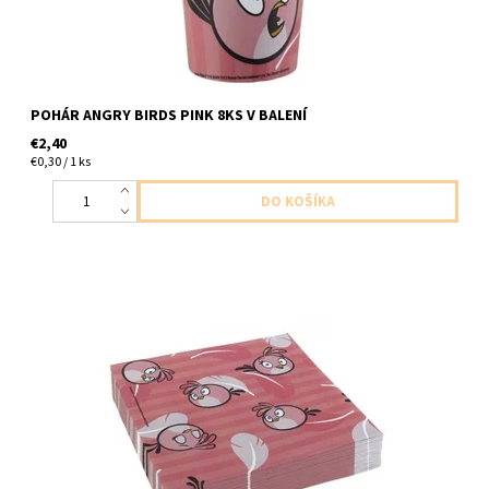
POHÁR ANGRY BIRDS PINK 8KS V BALENÍ
€2,40
€0,30 / 1 ks
papierove servitky angry bierd ruzove 2vrstvove 20ks v balení
velkost 32,7x32,7cm