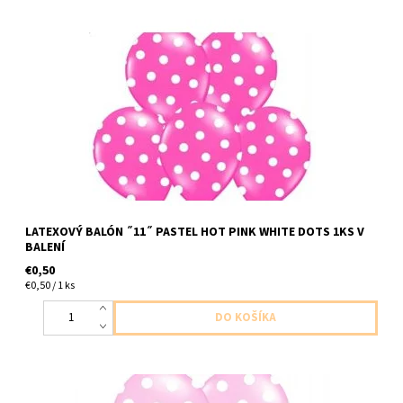
latexovy balon pastelova ruzova s bielymi bodkami 1ks v baleni
velkost do 30cm dodavame nenafukany
LATEXOVÝ BALÓN ˝11˝ PASTEL HOT PINK WHITE DOTS 1KS V
BALENÍ
€0,50
€0,50 / 1 ks