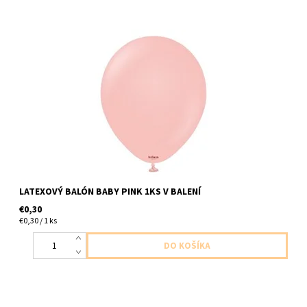
latexovy balon bledo ruzova 1ks v baleni veĺkosť cca do 30cm
dodavame nenafukane
LATEXOVÝ BALÓN BABY PINK 1KS V BALENÍ
€0,30
€0,30 / 1 ks