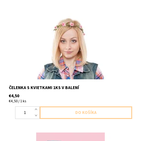
plastova čelenka s kvietkami 1ks v baleni uni veľkosť
ČELENKA S KVIETKAMI 1KS V BALENÍ
€4,50
€4,50 / 1 ks