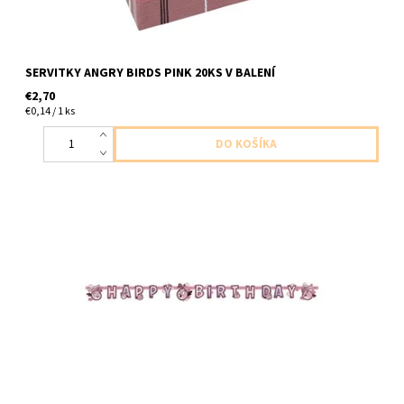
SERVITKY ANGRY BIRDS PINK 20KS V BALENÍ
€2,70
€0,14 / 1 ks
papierovy banner angry birds pink 1ks v baleni dlzka 1,8m