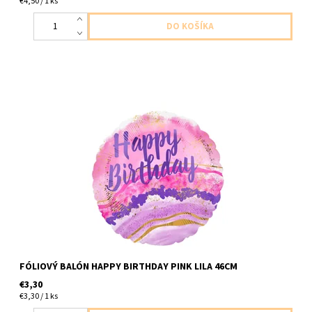
€4,50 / 1 ks
Fóliový balón ruzovo fialkovy s napisom stastne narodeniny 1ks v
baleni velkost 46cm dodavame nenafukany
FÓLIOVÝ BALÓN HAPPY BIRTHDAY PINK LILA 46CM
€3,30
€3,30 / 1 ks