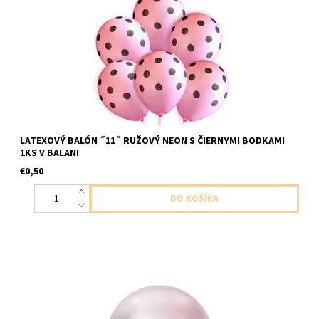
velkost do 30cm dodavame nenafukany
LATEXOVÝ BALÓN ˝11˝ RUŽOVÝ NEON S ČIERNYMI BODKAMI
1KS V BALANI
€0,50
latexovy balon chromovo ruzovo zlate 1ks v balení velkost do
cca 30cm dodavame nenafukany