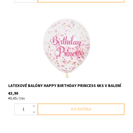
latexove balony cire s napisom birthday princes s ruzovo zlatymi
konfetami 6ks v balení sucastou balenie je lievik na napln balona
velkost 27,5cm dodavame nenafukane
LATEXOVÉ BALÓNY HAPPY BIRTHDAY PRINCESS 6KS V BALENÍ
€3,90
€0,65 / 1 ks