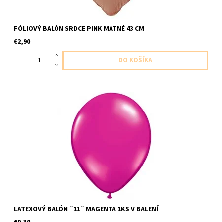
FÓLIOVÝ BALÓN SRDCE PINK MATNÉ 43 CM
€2,90
latexovy balon ,,11,, purpurova 1ks v baleni velkost cca 28cm
dodavame nenafukany
LATEXOVÝ BALÓN ˝11˝ MAGENTA 1KS V BALENÍ
€0,30