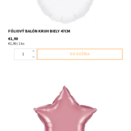
FÓLIOVÝ BALÓN KRUH BIELY 47CM
€1,90
€1,90 / 1 ks
fóliový balon v tvare hviezdy chromovo ruzova 1ks v baleni
velkost 51cm dodavame nenafukane