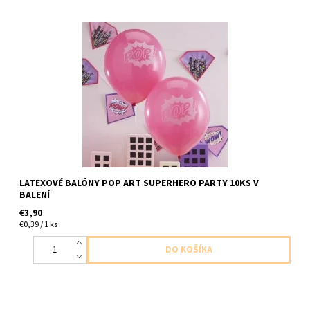
latexove balony pop 10ks v balení velkost cca do 28cm
dodavame nenafukane
LATEXOVÉ BALÓNY POP ART SUPERHERO PARTY 10KS V
BALENÍ
€3,90
€0,39 / 1 ks