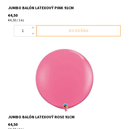
JUMBO BALÓN LATEXOVÝ PINK 91CM
€4,50
€4,50 / 1 ks
latexovy balon jumbo ruzova ruza 1ks v baleni velkost 91cm
dodavame nenafukany
JUMBO BALÓN LATEXOVÝ ROSE 91CM
€4,50