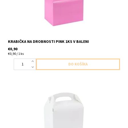
KRABIČKA NA DROBNOSTI PINK 1KS V BALENI
€0,90
€0,90 / 1 ks
papierova krabicka biela na kolace bo drobnosti 1ks v baleni
velkost 12x10x15cm