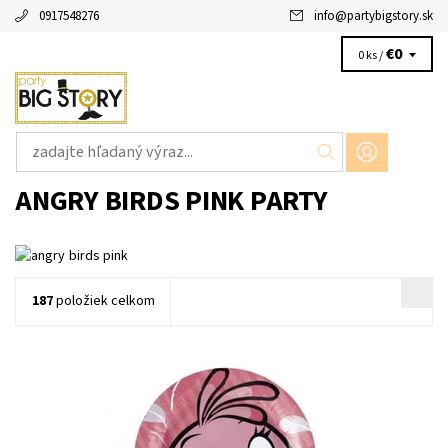
0917548276
info
@
partybigstory.sk
€0
0 ks /
ANGRY BIRDS PINK PARTY
187
položiek celkom
papierovy tanier angry birds ruzovy 8ks v balení velkost 18cm