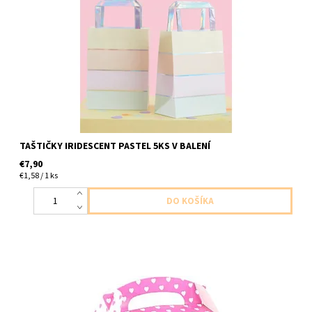
papierové taštičky meniace sa na svetle pastelove 5ks v balení
velkost 15 x 27x 9cm
TAŠTIČKY IRIDESCENT PASTEL 5KS V BALENÍ
€7,90
€1,58 / 1 ks
papierova krabicka ruzova s bielymi bodkami 1ks v baleni velkost
12x10x15cm