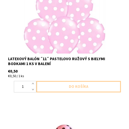
latexovy balon pastelovo ruzovy s bielymi bodkami 1ks v baleni
velkost cca 30cm dodavame nenafukany
LATEXOVÝ BALÓN ˝11˝ PASTELOVO RUŽOVÝ S BIELYMI
BODKAMI 1 KS V BALENÍ
€0,50
€0,50 / 1 ks
latexovy balon ruzovy neon s ciernymi bodkami 1ks v baleni