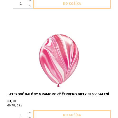
latexovy balon mramorovy 5ks v baleni veľkosť cca 28cm
dodavame nenafukany
LATEXOVÉ BALÓNY MRAMOROVÝ ČERVENO BIELY 5KS V BALENÍ
€3,90
€0,78 / 1 ks