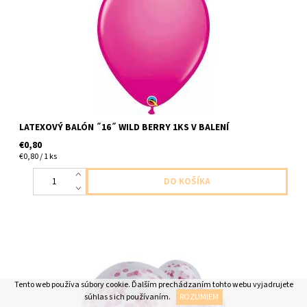
dodavame nenafukane
LATEXOVÝ BALÓN ˝16˝ WILD BERRY 1KS V BALENÍ
€0,80
€0,80 / 1 ks
latexový balón ciry s ruzovymi konfetami 5ks v balení velkost do
Tento web používa súbory cookie. Ďalším prechádzaním tohto webu vyjadrujete
30cm dodavame nenafukane
súhlas s ich používaním.
ROZUMIEM