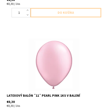
€0,30 / 1 ks
latexivy balon perletova ruzova 1ks v baleni velkost 28cm
dodavame nenafukany
LATEXOVÝ BALÓN ˝11˝ PEARL PINK 1KS V BALENÍ
€0,30
€0,30 / 1 ks