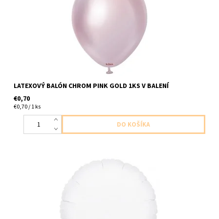
LATEXOVÝ BALÓN CHROM PINK GOLD 1KS V BALENÍ
€0,70
€0,70 / 1 ks
fóliový balón v tvare kruhu biely 1ksv baleni velkost 47cm balón
dodávame nenafúkaný