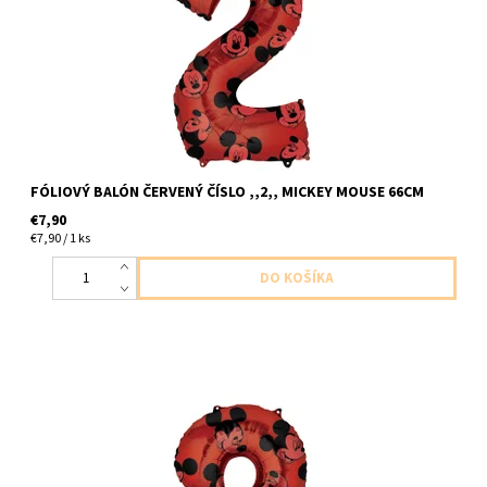
FÓLIOVÝ BALÓN ČERVENÝ ČÍSLO ,,2,, MICKEY MOUSE 66CM
€7,90
€7,90 / 1 ks
foliove cislo ,,3,, cerveny mickey mouse 1ks v baleni velkost
66cm dodavame nenafukany