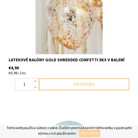
velkost do 30cm dodavame nenafukane
LATEXOVÉ BALÓNY GOLD SHREDDED CONFETTI 5KS V BALENÍ
€4,90
€0,98 / 1 ks
latexovy balon burkova modra 1ks v baleni velkost cca do 30cm
Tento web používa súbory cookie. Ďalším prechádzaním tohto webu vyjadrujete
dodavame nenafukany
súhlas s ich používaním.
ROZUMIEM