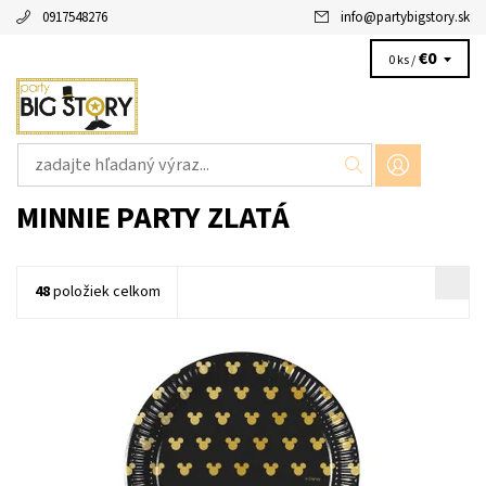
0917548276
info
@
partybigstory.sk
€0
0 ks /
MINNIE PARTY ZLATÁ
48
položiek celkom
Papierový tanier mickey mouse cierno zlaty 8ks v baleni velkost
19,5cm