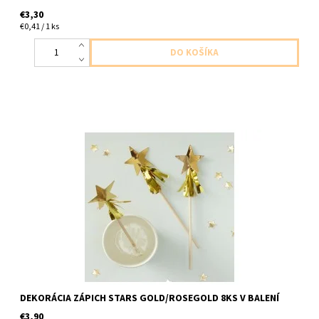
€3,30
€0,41 / 1 ks
papierovy zapich/ozdoba do Candy Baru,na drink, na mafin atd
zlata,zlatoruzova 8ks v balení dĺžka 19cm
DEKORÁCIA ZÁPICH STARS GOLD/ROSEGOLD 8KS V BALENÍ
€3,90