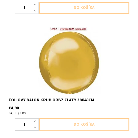
fóliový balón orbz okrúhly zlatý 1ks v baleni velkost 38x40cm
dodavame nenafukany
FÓLIOVÝ BALÓN KRUH ORBZ ZLATÝ 38X40CM
€4,90
€4,90 / 1 ks