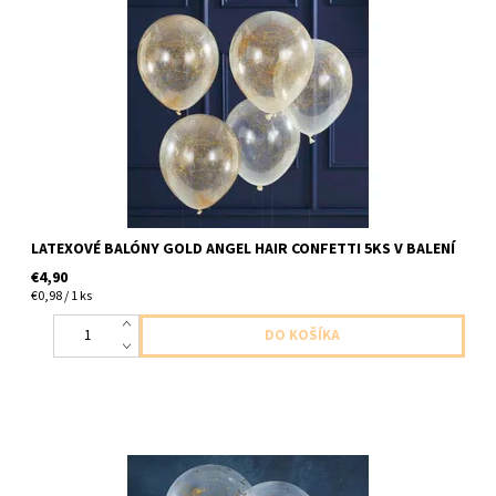
latexové balóny číre so zlatým vláknom vo vnútri balona 5ks v
baleni velkost do 30cm dodavame nenafukane
LATEXOVÉ BALÓNY GOLD ANGEL HAIR CONFETTI 5KS V BALENÍ
€4,90
€0,98 / 1 ks
latexove balony cire so zlatymi hviezdickami 5ks v baleni velkost