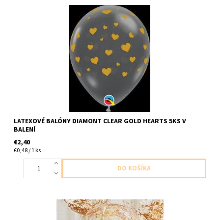
latexove balony cire so zlatymi srdieckami 5ks v baleni velkost
28cm dodavame nenafukany
LATEXOVÉ BALÓNY DIAMONT CLEAR GOLD HEARTS 5KS V
BALENÍ
€2,40
€0,48 / 1 ks
latexove balony číre so zlatymi strapatymi konfetami 5ks v baleni