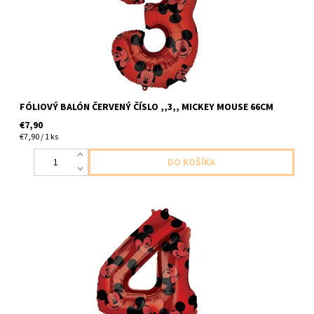
FÓLIOVÝ BALÓN ČERVENÝ ČÍSLO ,,3,, MICKEY MOUSE 66CM
€7,90
€7,90 / 1 ks
foliove cislo ,,4,, cerveny mickey mouse 1ks v baleni velkost
66cm dodavame nenafukany