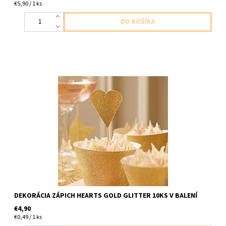
€5,90 / 1 ks
papierovy zapich srdcia zlata trblietava do mafin atd 10ks v
balení dlzka 10,5cm
DEKORÁCIA ZÁPICH HEARTS GOLD GLITTER 10KS V BALENÍ
€4,90
€0,49 / 1 ks