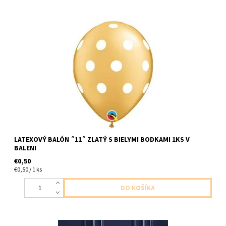
Latexovy balón zlaty s bielymi bodkami 1ks v baleni velkost do
30cm dodavame nenafukany
LATEXOVÝ BALÓN ˝11˝ ZLATÝ S BIELYMI BODKAMI 1KS V
BALENI
€0,50
€0,50 / 1 ks