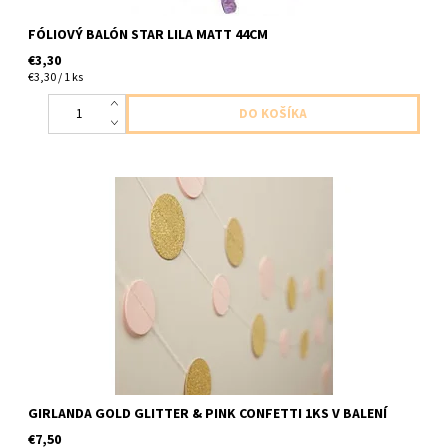
FÓLIOVÝ BALÓN STAR LILA MATT 44CM
€3,30
€3,30 / 1 ks
papierova girlanda zlata trblietava a ruzove kruzky 1ks v baleni
dlzka 5m
GIRLANDA GOLD GLITTER & PINK CONFETTI 1KS V BALENÍ
€7,50