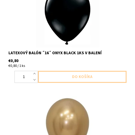
LATEXOVÝ BALÓN ˝16˝ ONYX BLACK 1KS V BALENÍ
€0,80
€0,80 / 1 ks
latexovy balón zlata chromova 1ks v balení veĺkosť cca do 30cm
dodavame nenafukany