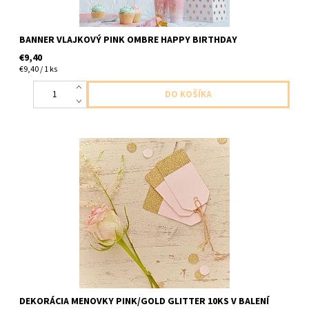
BANNER VLAJKOVÝ PINK OMBRE HAPPY BIRTHDAY
€9,40
€9,40 / 1 ks
papierove visiace stitky ruzova a zlata na darceky ,oznacenie atd
10ks v balení velkost 7,5cm
DEKORÁCIA MENOVKY PINK/GOLD GLITTER 10KS V BALENÍ