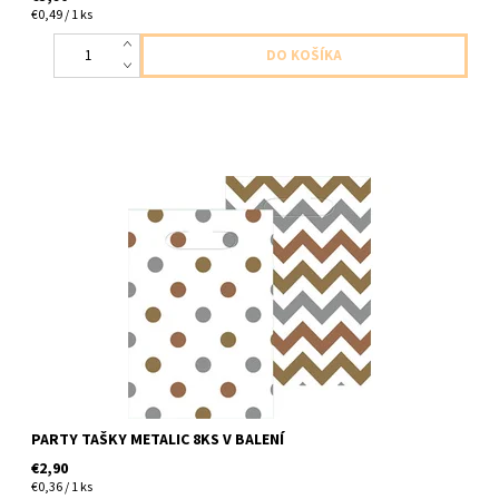
€0,49 / 1 ks
plastové tašky metalic farba 8ks v balení 16,5x24,1cm
PARTY TAŠKY METALIC 8KS V BALENÍ
€2,90
€0,36 / 1 ks