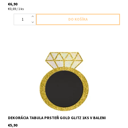
€6,90
€0,69 / 1 ks
plastova dekoracia možnosť písania vlastného textu 1ks v baleni
velkost 25,4x30,4cm
DEKORÁCIA TABULA PRSTEŇ GOLD GLITZ 1KS V BALENI
€5,90