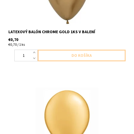
LATEXOVÝ BALÓN CHROME GOLD 1KS V BALENÍ
€0,70
€0,70 / 1 ks
latexovy balon metalicka studena zlata 1ks v balení veľkosť cca
27cm dodavame nenfukany