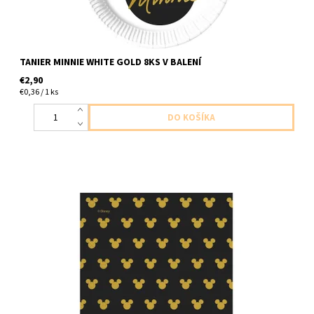
TANIER MINNIE WHITE GOLD 8KS V BALENÍ
€2,90
€0,36 / 1 ks
Papierové servítky Mickey mouse cierno zlate 2vrstvove 20ks v
balení velkost 33x33cm