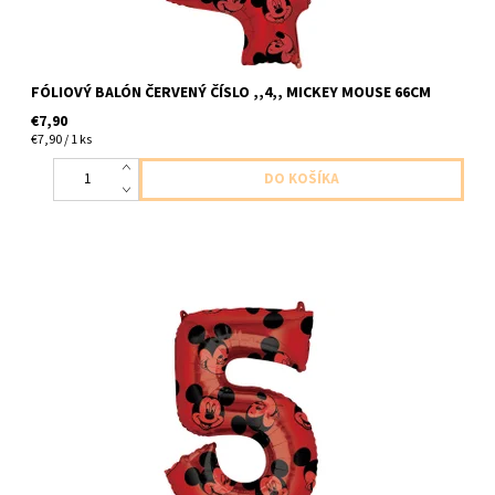
FÓLIOVÝ BALÓN ČERVENÝ ČÍSLO ,,4,, MICKEY MOUSE 66CM
€7,90
€7,90 / 1 ks
foliove cislo ,,5,, cerveny mickey mouse 1ks v baleni velkost
66cm dodavame nenafukany