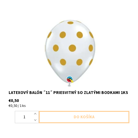
Latexové balóny priesvitny so zlatymi bodkami 1ks v baleni
velkost do 30cm dodavame nenfukany
LATEXOVÝ BALÓN ˝11˝ PRIESVITNÝ SO ZLATÝMI BODKAMI 1KS
€0,50
€0,50 / 1 ks