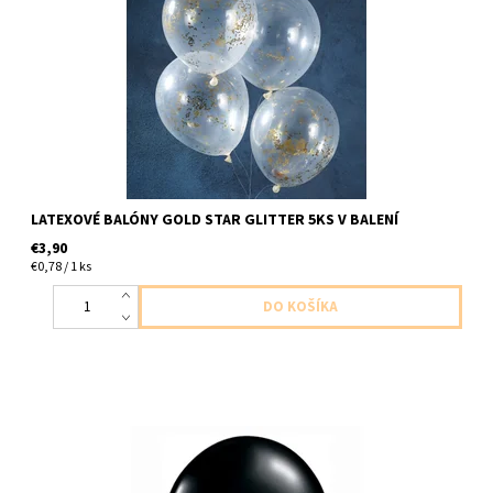
do 30cm konfety budú po balóne roztrúsené vtedy, ak sa naplnia
malou časťou vzduchu a zvyšok héliom dodavame...
LATEXOVÉ BALÓNY GOLD STAR GLITTER 5KS V BALENÍ
€3,90
€0,78 / 1 ks
Latexový balón čierna 1ks v baleni velkosť 40cm dodavame
nenafukany