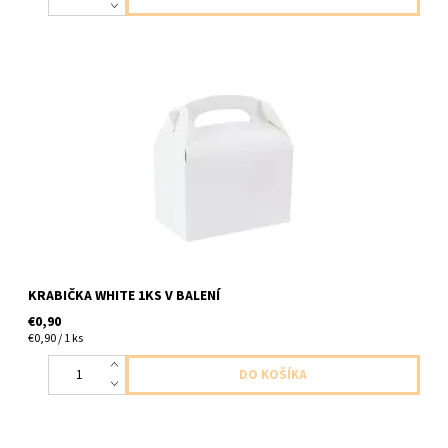
papierova krabicka biela na kolace bo drobnosti 1ks v baleni
velkost 12x10x15cm
KRABIČKA WHITE 1KS V BALENÍ
€0,90
€0,90 / 1 ks