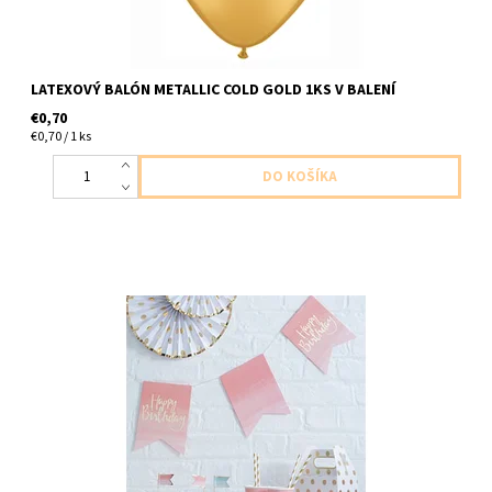
LATEXOVÝ BALÓN METALLIC COLD GOLD 1KS V BALENÍ
€0,70
€0,70 / 1 ks
papierovy banner s napisom stastne narodeniny 11ks vlajok
dlzka 3m