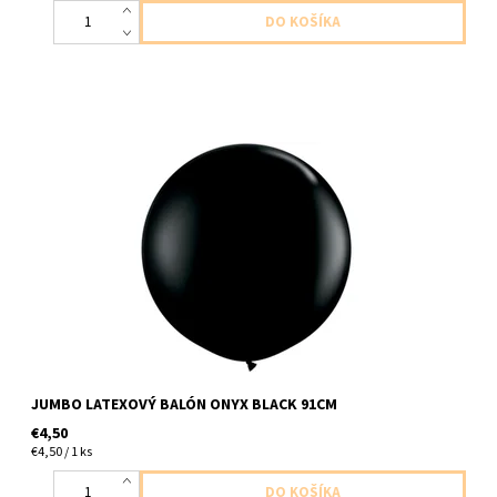
latexový balón čierny 1ks v balení veľkosť 91cm dodavame
nenafukany
JUMBO LATEXOVÝ BALÓN ONYX BLACK 91CM
€4,50
€4,50 / 1 ks