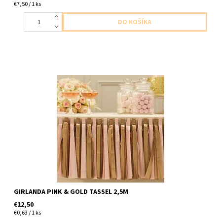
€7,50 / 1 ks
papierova girlanda strapcova zlata a ruzova 2ks strapcov v
baleni dlha 2,5m
GIRLANDA PINK & GOLD TASSEL 2,5M
€12,50
€0,63 / 1 ks