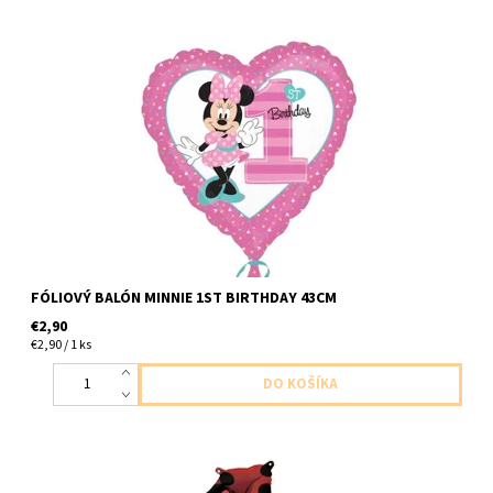
Fóliový balón srdce minnie 1ks v baleni velkost 43cm balón
dodávame nenafúkaný
FÓLIOVÝ BALÓN MINNIE 1ST BIRTHDAY 43CM
€2,90
€2,90 / 1 ks
foliove cislo ,,1,, cervene mickey mouse 1ks v baleni velkost