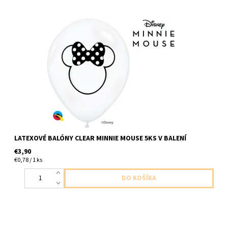
Latexové balóny cire s obrysom Minnie veľkosť cca 30cm 5ks v
balení dodavame nenafukane
LATEXOVÉ BALÓNY CLEAR MINNIE MOUSE 5KS V BALENÍ
€3,90
€0,78 / 1 ks