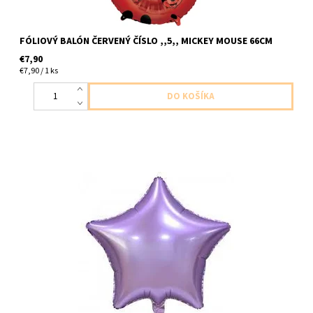
FÓLIOVÝ BALÓN ČERVENÝ ČÍSLO ,,5,, MICKEY MOUSE 66CM
€7,90
€7,90 / 1 ks
foliovy balon v tvare hviezdy fialovo matny 1ks v baleni velkost
44cm dodavame nenafukany