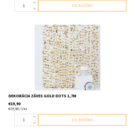
zlatý záves p 1ks v baleni velkost 2m x 1,7m
DEKORÁCIA ZÁVES GOLD DOTS 1,7M
€19,90
€19,90 / 1 ks