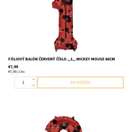
66cm dodavame nenafukany
FÓLIOVÝ BALÓN ČERVENÝ ČÍSLO ,,1,, MICKEY MOUSE 66CM
€7,90
€7,90 / 1 ks
foliove cislo ,,2,, cervene mickey mouse 1ks v baleni velkost
66cm dodavame nenafukany