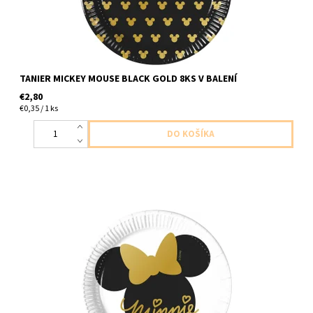
TANIER MICKEY MOUSE BLACK GOLD 8KS V BALENÍ
€2,80
€0,35 / 1 ks
papierový tanier Minnie bielo zlaty 8ks v baleni velkost 19,5cm