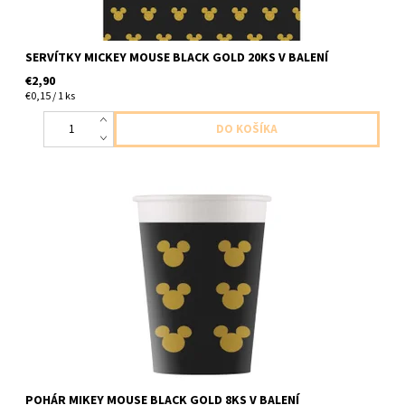
SERVÍTKY MICKEY MOUSE BLACK GOLD 20KS V BALENÍ
€2,90
€0,15 / 1 ks
papierovy pohar mickey mouse cierno zlaty 8ks v balení velkost
200ml
POHÁR MIKEY MOUSE BLACK GOLD 8KS V BALENÍ