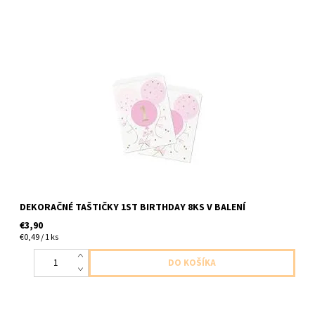
papierove tasticky k prvemu roku s lepkami na uzaretie 8ks v
baleni velkost 22x16,5cm
DEKORAČNÉ TAŠTIČKY 1ST BIRTHDAY 8KS V BALENÍ
€3,90
€0,49 / 1 ks