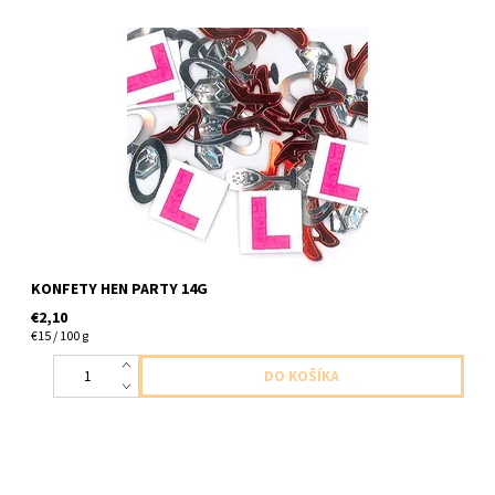
plastovo papierove konfety 14g
KONFETY HEN PARTY 14G
€2,10
€15 / 100 g
papierove konfety s cislom ,,1,, a hviezdami ruzovymi 36ks v