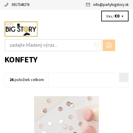
0917548276
info
@
partybigstory.sk
€0
0 ks /
KONFETY
26
položiek celkom
papierove konfety ruzovo zlate 13g v baleni