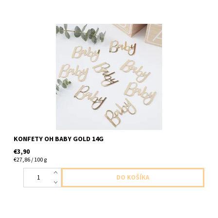
papierové zlaté konfety baby zlate 14g v balení
KONFETY OH BABY GOLD 14G
€3,90
€27,86 / 100 g