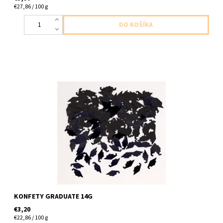
€27,86 / 100 g
plastove konfetky promocia 14g v baleni
KONFETY GRADUATE 14G
€3,20
€22,86 / 100 g