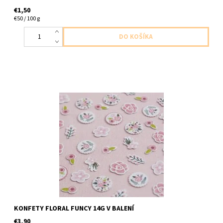
€1,50
€50 / 100 g
papierove konfety kvetinova zabava 14g v baleni
KONFETY FLORAL FUNCY 14G V BALENÍ
€3,90