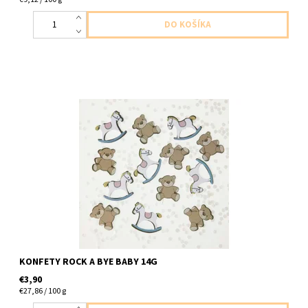
papierovo plastove konfety Rock a bye Baby 14g
KONFETY ROCK A BYE BABY 14G
€3,90
€27,86 / 100 g