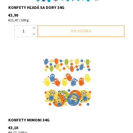
KONFETY HĽADÁ SA DORY 34G
€3,90
€11,47 / 100 g
Konfety Mimon 34g v baleni
KONFETY MIMONI 34G
€3,10
€9,12 / 100 g