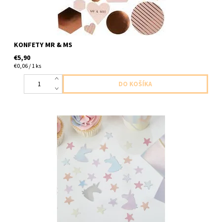
KONFETY MR & MS
€5,90
€0,06 / 1 ks
papierové konfety meniace jednorozce a hviezdy 14g v baleni