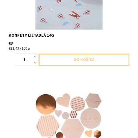
KONFETY LIETADLÁ 14G
€3
€21,43 / 100 g
papierove konfetky ruzove a rose gold