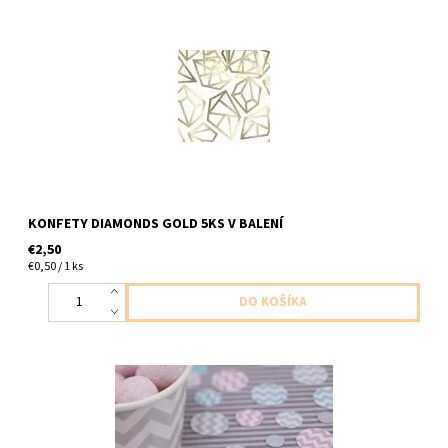
papierove konfety v tvare damanta zlate 5ks v baleni
KONFETY DIAMONDS GOLD 5KS V BALENÍ
€2,50
€0,50 / 1 ks
Papierové konfety farba ružová mint šedá chevron 14g