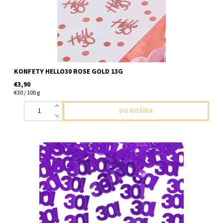
KONFETY HELLO30 ROSE GOLD 13G
€3,90
€30 / 100 g
plastove konfety cislo ,,30,, fialove 15g v baleni