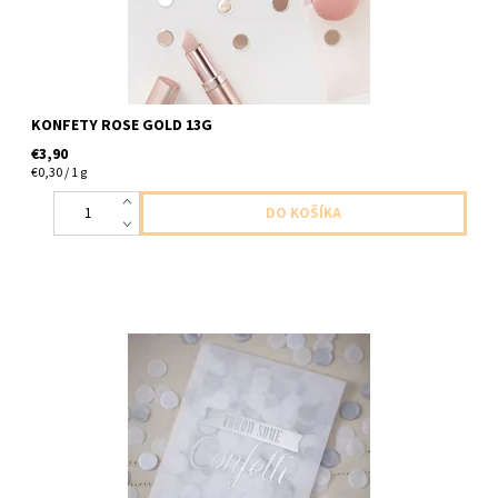
KONFETY ROSE GOLD 13G
€3,90
€0,30 / 1 g
papierové konfety 7g biele strieborne