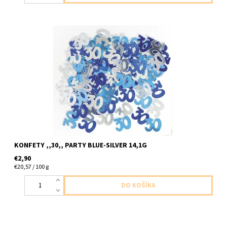
plastove konfety cislo ,,30,, modro strieborne 14,1g v baleni
KONFETY ,,30,, PARTY BLUE-SILVER 14,1G
€2,90
€20,57 / 100 g