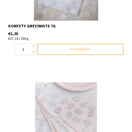
KONFETY GREY/WHITE 7G
€1,20
€17,14 / 100 g
papierove konfety korunka strieborno trblietave 14g v baleni