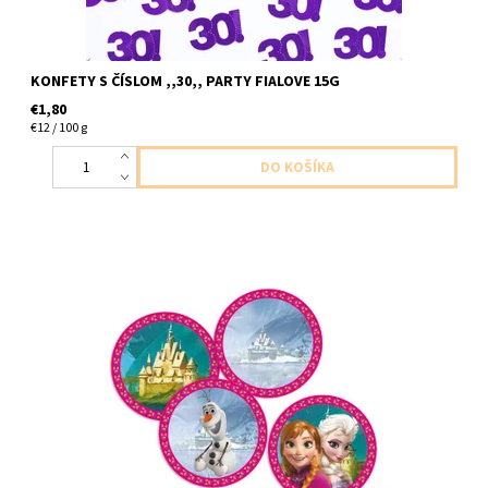
KONFETY S ČÍSLOM ,,30,, PARTY FIALOVE 15G
€1,80
€12 / 100 g
papierove konfety frozen v baleni 14g