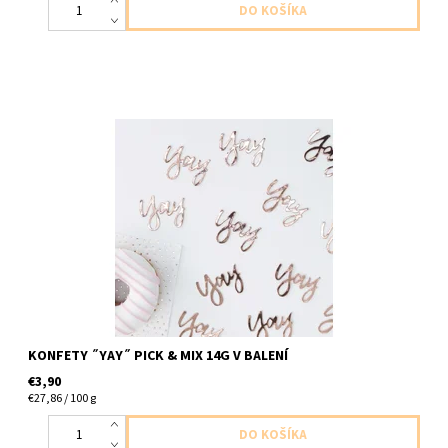
papierové konfety YAY ruzova zlate 14g v baleni
KONFETY ˝YAY˝ PICK & MIX 14G V BALENÍ
€3,90
€27,86 / 100 g