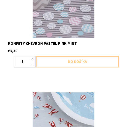
KONFETY CHEVRON PASTEL PINK MINT
€3,30
papierové konfety lietadlá 14g v baleni