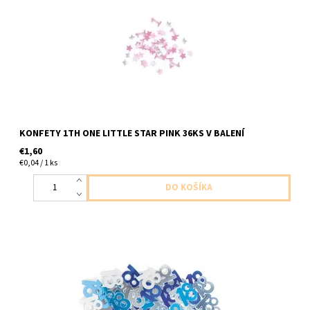
baleni
KONFETY 1TH ONE LITTLE STAR PINK 36KS V BALENÍ
€1,60
€0,04 / 1 ks
plastove konfety ,,18,, modro strieborne 14,1 g