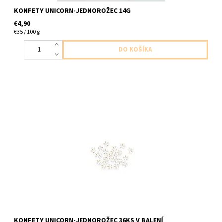
KONFETY UNICORN-JEDNOROŽEC 14G
€4,90
€35 / 100 g
Papierový kofety jednorozec 36ks v balení velkost 4cm
KONFETY UNICORN-JEDNOROŽEC 36KS V BALENÍ