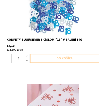
KONFETY BLUE/SILVER S ČÍSLOM ˝18˝ V BALENÍ 14G
€2,10
€14,89 / 100 g
plastove konfety hallo30 ruzo zlate 13g v baleni