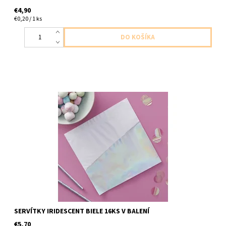
€4,90
€0,20 / 1 ks
papierove servítky meniace na svetle 3vrstvove 16ks v baleni
velkost 33x33cm 3vrstvové
SERVÍTKY IRIDESCENT BIELE 16KS V BALENÍ
€5,70