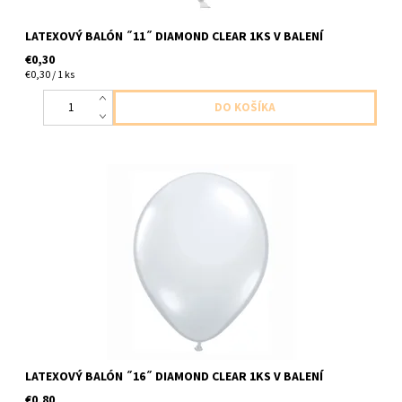
LATEXOVÝ BALÓN ˝11˝ DIAMOND CLEAR 1KS V BALENÍ
€0,30
€0,30 / 1 ks
Latexovy balón diamantovo ciry-priesvitny 1ks v balení velkost
40cm dodavame nenafukane
LATEXOVÝ BALÓN ˝16˝ DIAMOND CLEAR 1KS V BALENÍ
€0,80