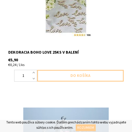
DEKORACIA BOHO LOVE 25KS V BALENÍ
€5,90
€0,24 / 1 ks
papierove nalepkyv tvare oblacika štitky na oznacenie 6ks v
balení
Tento web používa súbory cookie. Ďalším prechádzaním tohto webu vyjadrujete
súhlas s ich používaním.
ROZUMIEM