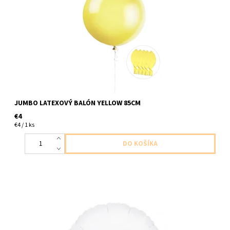
nenafukany
JUMBO LATEXOVÝ BALÓN YELLOW 85CM
€4
€4 / 1 ks
fóliový balón v tvare kruhu biely 1ksv baleni velkost 47cm balón
dodávame nenafúkaný