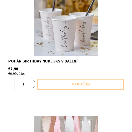
papierový pohar bezovej s napisom narodeninovy den 8ks v
balení velkost 220ml
POHÁR BIRTHDAY NUDE 8KS V BALENÍ
€7,90
€0,99 / 1 ks
Papierové girlandy 3ks v baleni ( je možné girlandy rozdelit a
docieliť tak väčší počet farba biela ruzova marhulková velkost