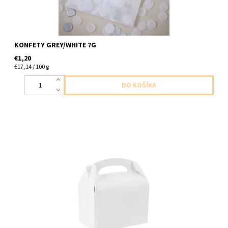
KONFETY GREY/WHITE 7G
€1,20
€17,14 / 100 g
papierova krabicka biela na kolace bo drobnosti 1ks v baleni
velkost 12x10x15cm