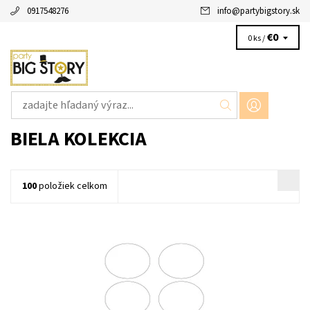
0917548276
info
@
partybigstory.sk
€0
0 ks /
BIELA KOLEKCIA
100
položiek celkom
papierove menovky-stitky nalepky na oznacenie 10ks v balení
velkost 4,4 x 5,7cm