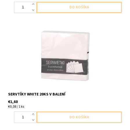
Papierové servítky biele 3vrstvove 20ks v baleni velkost
33x33cm
SERVTÍKY WHITE 20KS V BALENÍ
€1,60
€0,08 / 1 ks