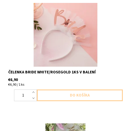
plastova celenka biela s napisom nevesta ruzovo zlatej a s
bielym zavojom kratkym 1ks v baleni uni veľkosť
ČELENKA BRIDE WHITE/ROSEGOLD 1KS V BALENÍ
€6,90
€6,90 / 1 ks
drevena dekoracia na stol ,,love,, 25ks v baleni velkost 7x5cm