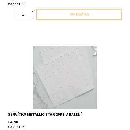
€0,36 / 1 ks
papierove servítky biele s hviezdami striebornymi 3vrstvove
20ks v baleni velkost 12,5 x 12,5cm
SERVÍTKY METALLIC STAR 20KS V BALENÍ
€4,90
€0,25 / 1 ks