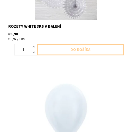
ROZETY WHITE 3KS V BALENÍ
€5,90
€1,97 / 1 ks
latexovy balon perletova biela 1ks v baleni velkost cca do 30cm
dodavame nenafukany