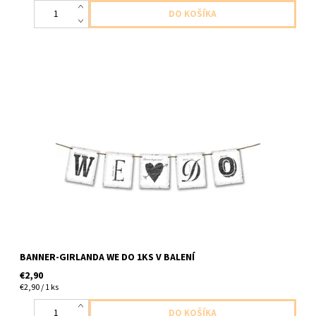
papierový banner we do my robime lasku 1ks v baleni dlzka
77cm
BANNER-GIRLANDA WE DO 1KS V BALENÍ
€2,90
€2,90 / 1 ks