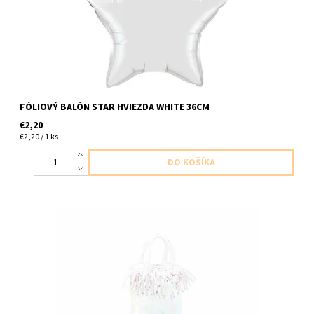
FÓLIOVÝ BALÓN STAR HVIEZDA WHITE 36CM
€2,20
€2,20 / 1 ks
závažie na balóny meniace farby 1ks v balení 178g