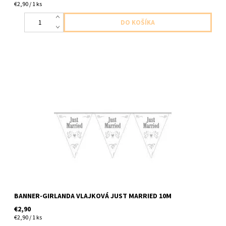
€2,90 / 1 ks
plastovy vlajkovy baner s napisom prave zosobaseny 1k v baleni
dlzka 10m ,vyska 12cm a 12ks vlajok
BANNER-GIRLANDA VLAJKOVÁ JUST MARRIED 10M
€2,90
€2,90 / 1 ks