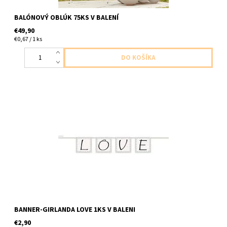
BALÓNOVÝ OBLÚK 75KS V BALENÍ
€49,90
€0,67 / 1 ks
papierovy baner s napisom laska 1ks v baleni dlcka 68,5cm
BANNER-GIRLANDA LOVE 1KS V BALENI
€2,90