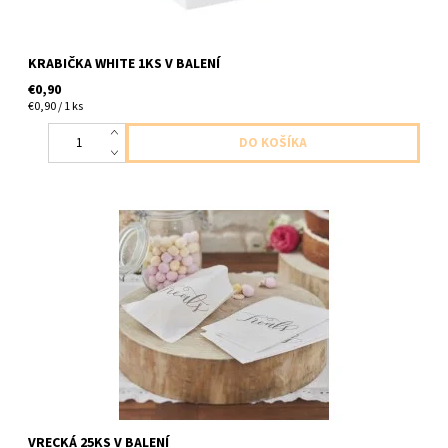
KRABIČKA WHITE 1KS V BALENÍ
€0,90
€0,90 / 1 ks
papierove vrecka na drobnosti/maškrty 25ks v balení vlkost
25x19cm
VRECKÁ 25KS V BALENÍ