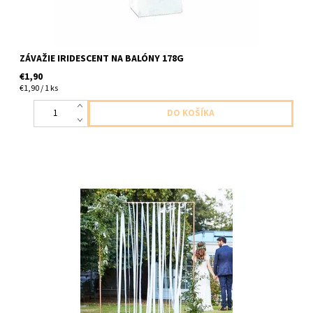
ZÁVAŽIE IRIDESCENT NA BALÓNY 178G
€1,90
€1,90 / 1 ks
80 metrove pozadie z bielej stuhy na zavesenie, z bieleho
satenu a organzy