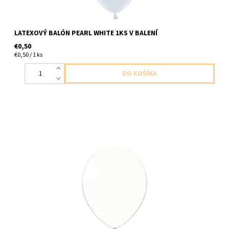
LATEXOVÝ BALÓN PEARL WHITE 1KS V BALENÍ
€0,50
€0,50 / 1 ks
latexovy balon diamantovo cira-priesvitny,bezfarebny 1ks v
balení veľkosť 28cm dodavame nenafukany