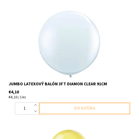
Jumbo latexový balon diamantovy ciry-priesvitny bezfarebny, v
hodny na naplnenie konfetami,balonikmi atd 1ks v baleni velkost
cca 91cm dodavame nenafukany
JUMBO LATEXOVÝ BALÓN 3FT DIAMON CLEAR 91CM
€4,10
€4,10 / 1 ks
jumbo latexovy balon zlta 1ks v baleni velkost 85cm dodavame