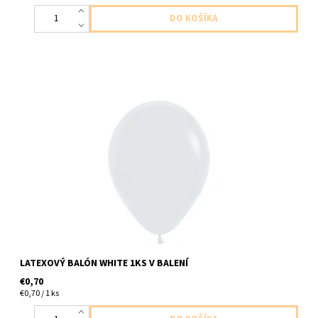
latexovy balon biela 1ks v balení velkost cca 27cm dodavame
nenafukany
LATEXOVÝ BALÓN WHITE 1KS V BALENÍ
€0,70
€0,70 / 1 ks