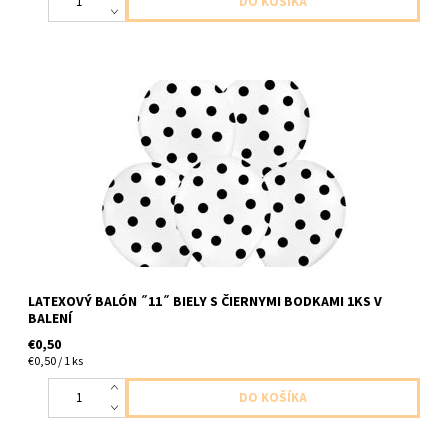
latexovy balon biely s ciernymi bodkami 1ks v baleni velkost do
30cm dodavame nenafukany
LATEXOVÝ BALÓN ˝11˝ BIELY S ČIERNYMI BODKAMI 1KS V
BALENÍ
€0,50
€0,50 / 1 ks