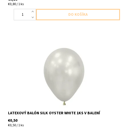
€0,80 / 1 ks
latexovy balonustricovo biela 1ks v baleni velkost cca do 30cm
dodavame nenafukany
LATEXOVÝ BALÓN SILK OYSTER WHITE 1KS V BALENÍ
€0,50
€0,50 / 1 ks