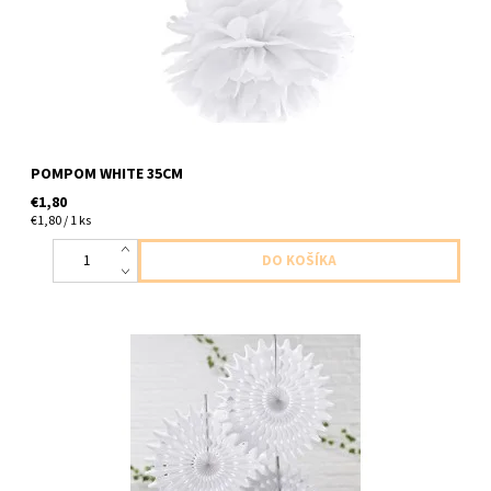
POMPOM WHITE 35CM
€1,80
€1,80 / 1 ks
papierove rozetky biele 3ks v balení 2x 40cm 1x 29cm