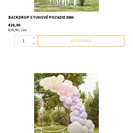
BACKDROP STUHOVÉ POZADIE 80M
€26,90
€26,90 / 1 ks
latexove balony rozne velkosti vo fialovej,ruzovej, bezovej,
sedej a s kvietkami hortenziami 75ks balonov v baleni+ 8ks
hortenzie + 3m silonu +4m pasky a lepiace body konstrukcia...