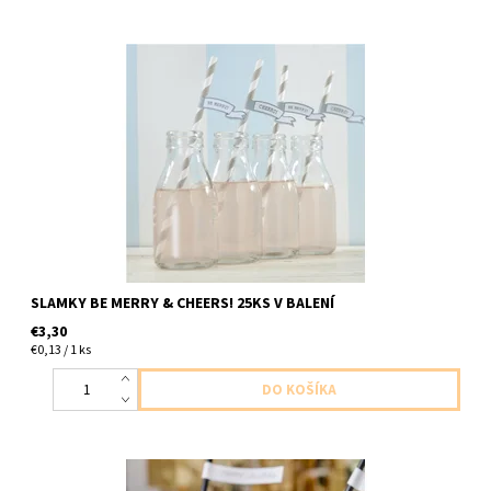
papierove slamky sede pasiky a so stitkami bud veely a
nazdravie 25ks v balení dlzka 20cm
SLAMKY BE MERRY & CHEERS! 25KS V BALENÍ
€3,30
€0,13 / 1 ks