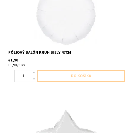
FÓLIOVÝ BALÓN KRUH BIELY 47CM
€1,90
€1,90 / 1 ks
foliovy balon v tvare hviezdy biely 1ks v baleni vlkost 36cm
dodavame nenafukany