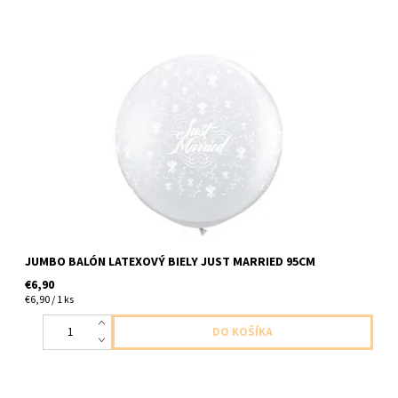
jombo latexovy balon s napisom prave zosobaseny 1ks v baleni
velkost 95cm dodavame nenafukany
JUMBO BALÓN LATEXOVÝ BIELY JUST MARRIED 95CM
€6,90
€6,90 / 1 ks