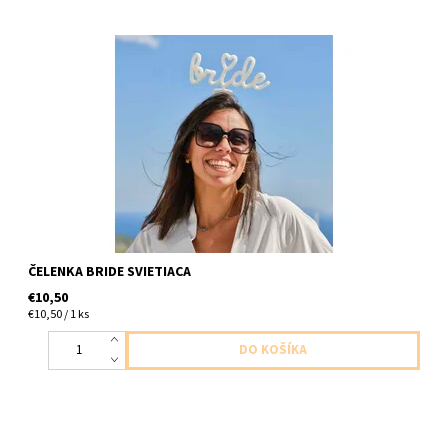
originálna čelenka so svietiacim nápisom 8x19cm baterky nie sú
súčasťou balenia je potrebné zakúpiť 3xLR44 batérie
ČELENKA BRIDE SVIETIACA
€10,50
€10,50 / 1 ks