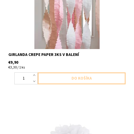
10cm x 4m
GIRLANDA CREPE PAPER 3KS V BALENÍ
€9,90
€3,30 / 1 ks
papierovy pompom biely 1ks v baleni velkost 35cm navod v
baleni