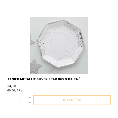
papierový tanier biely so hviezdami striebornymi 8ks v balení
velkost 23cm
TANIER METALLIC SILVER STAR 8KS V BALENÍ
€4,80
€0,60 / 1 ks