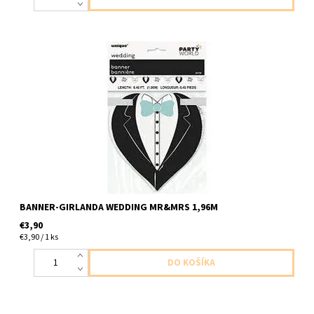
papierovy baner pan a pani 1ks v baleni dlzka 1,96m
BANNER-GIRLANDA WEDDING MR&MRS 1,96M
€3,90
€3,90 / 1 ks