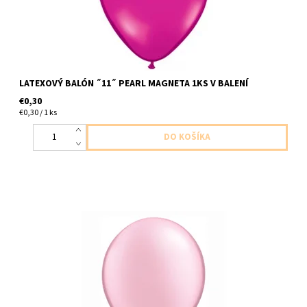
LATEXOVÝ BALÓN ˝11˝ PEARL MAGNETA 1KS V BALENÍ
€0,30
€0,30 / 1 ks
latexivy balon perletova ruzova 1ks v baleni velkost 28cm
dodavame nenafukany