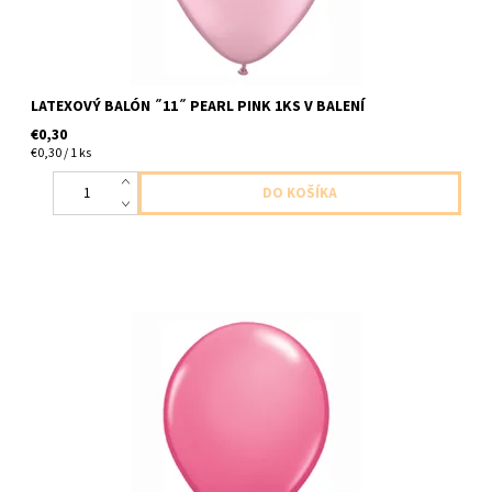
LATEXOVÝ BALÓN ˝11˝ PEARL PINK 1KS V BALENÍ
€0,30
€0,30 / 1 ks
latexovy balon ,,11,, ruzova ruza 1ks v balení velkost 28cm
dodavame nenafukane