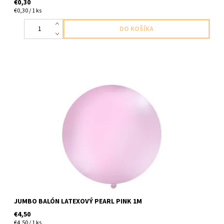
€0,30
€0,30 / 1 ks
Jumbo balón latexový perletova ruzova 1ks v baleni velkost do
1m dodavame nenafukany
JUMBO BALÓN LATEXOVÝ PEARL PINK 1M
€4,50
€4,50 / 1 ks