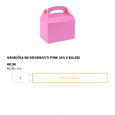
papierova krabicka ruzova 1ks v baleni velkost 12x10x15
KRABIČKA NA DROBNOSTI PINK 1KS V BALENI
€0,90
€0,90 / 1 ks
papierova krabicka biela na kolace bo drobnosti 1ks v baleni