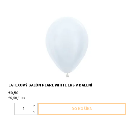
latexovy balon perletova biela 1ks v baleni velkost cca do 30cm
dodavame nenafukany
LATEXOVÝ BALÓN PEARL WHITE 1KS V BALENÍ
€0,50
€0,50 / 1 ks