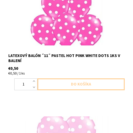
velkost do 30cm dodavame nenafukany
LATEXOVÝ BALÓN ˝11˝ PASTEL HOT PINK WHITE DOTS 1KS V
BALENÍ
€0,50
€0,50 / 1 ks
latexovy balon pastelovo ruzovy s bielymi bodkami 1ks v baleni
velkost cca 30cm dodavame nenafukany