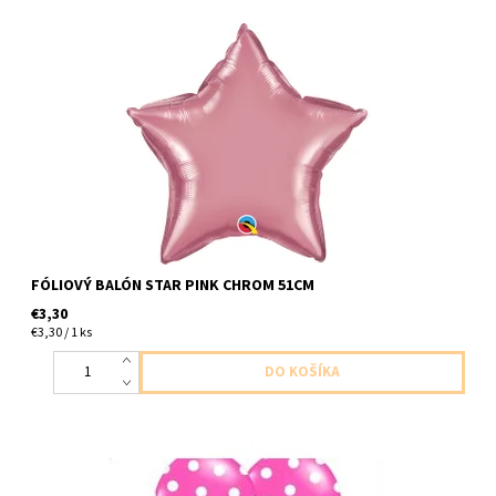
fóliový balon v tvare hviezdy chromovo ruzova 1ks v baleni
velkost 51cm dodavame nenafukane
FÓLIOVÝ BALÓN STAR PINK CHROM 51CM
€3,30
€3,30 / 1 ks
latexovy balon pastelova ruzova s bielymi bodkami 1ks v baleni