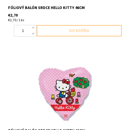
FÓLIOVÝ BALÓN SRDCE HELLO KITTY 46CM
€2,70
€2,70 / 1 ks
foliovy balon v tvare srdca hello kitty 1ks v baleni velkost 46cm
dodavame nenafukanyfle