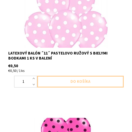
LATEXOVÝ BALÓN ˝11˝ PASTELOVO RUŽOVÝ S BIELYMI
BODKAMI 1 KS V BALENÍ
€0,50
€0,50 / 1 ks
latexovy balon pastel ruzovy s ciernymi bodkami 1ks v baleni
velkost cca 30cm dodavame nenafukany