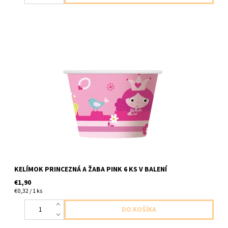
Papierové misky princezna a zaba ruzove 6ks v balení velkost
6x7,2cm
KELÍMOK PRINCEZNÁ A ŽABA PINK 6 KS V BALENÍ
€1,90
€0,32 / 1 ks