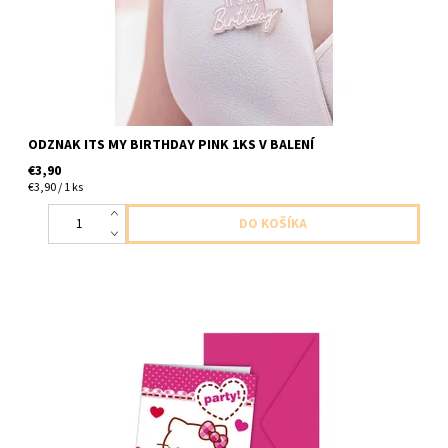
ODZNAK ITS MY BIRTHDAY PINK 1KS V BALENÍ
€3,90
€3,90 / 1 ks
papierove pozvanky hello kitty 6ks v balení ,6ks pozvanok a 6ks
obalok