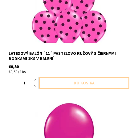
LATEXOVÝ BALÓN ˝11˝ PASTELOVO RUŽOVÝ S ČIERNYMI
BODKAMI 1KS V BALENÍ
€0,50
€0,50 / 1 ks
latexovy balon ,,11,, perletova purpurova 1ks v baleni velkost
cca 28cm dodavame nenafukany