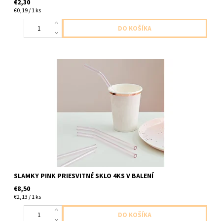
€2,30
€0,19 / 1 ks
sklené slamky priesvitne ružove 4ks baleni balenie obsahuje aj
kefku na čistenie
SLAMKY PINK PRIESVITNÉ SKLO 4KS V BALENÍ
€8,50
€2,13 / 1 ks