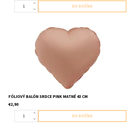
foliovy balon v tvare srdca ruzovo matny 1ks v baleni velkost cca
43cm dodavame nenafukany
FÓLIOVÝ BALÓN SRDCE PINK MATNÉ 43 CM
€2,90