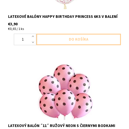
LATEXOVÉ BALÓNY HAPPY BIRTHDAY PRINCESS 6KS V BALENÍ
€3,90
€0,65 / 1 ks
latexovy balon ruzovy neon s ciernymi bodkami 1ks v baleni
velkost do 30cm dodavame nenafukany
LATEXOVÝ BALÓN ˝11˝ RUŽOVÝ NEON S ČIERNYMI BODKAMI