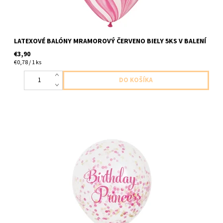
LATEXOVÉ BALÓNY MRAMOROVÝ ČERVENO BIELY 5KS V BALENÍ
€3,90
€0,78 / 1 ks
latexove balony cire s napisom birthday princes s ruzovo zlatymi
konfetami 6ks v balení sucastou balenie je lievik na napln balona
velkost 27,5cm dodavame nenafukane