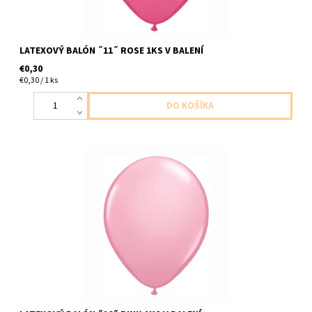
LATEXOVÝ BALÓN ˝11˝ ROSE 1KS V BALENÍ
€0,30
€0,30 / 1 ks
latexovy balon ,,16,, ruzova matna 1ks v balení velkost 40cm
dodavame nenafukany