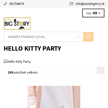
0917548276
info
@
partybigstory.sk
€0
0 ks /
HELLO KITTY PARTY
199
položiek celkom
kovovy odznak ruzovy moj narodeninovy den 1ks v baleni
velkost 5x2,5cm