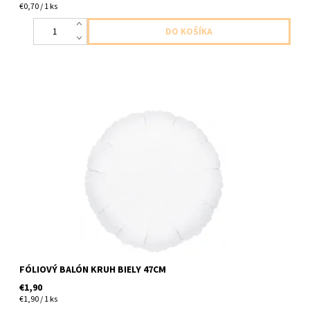
€0,70 / 1 ks
fóliový balón v tvare kruhu biely 1ksv baleni velkost 47cm balón
dodávame nenafúkaný
FÓLIOVÝ BALÓN KRUH BIELY 47CM
€1,90
€1,90 / 1 ks