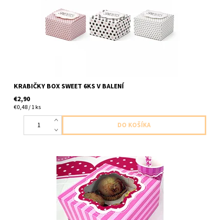
KRABIČKY BOX SWEET 6KS V BALENÍ
€2,90
€0,48 / 1 ks
papierove krabicky na mafinky/cupcake rizne drobnost ci
darceky 2ks v balení velkost 16x16x7,5cm