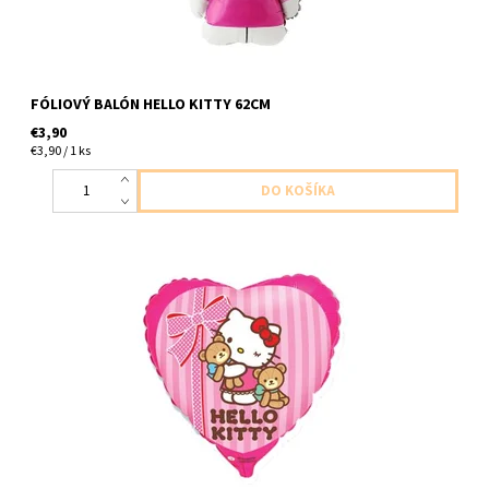
FÓLIOVÝ BALÓN HELLO KITTY 62CM
€3,90
€3,90 / 1 ks
foliovy balon v tvare srdcy a hallo kitty 1ks v baleni velkost 46cm
dodavame nenafukany