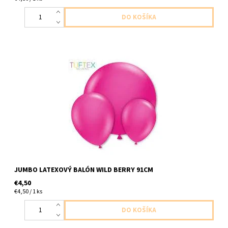
Latexový balón jambo divoka malina 1ks v baleni velkost 91cm
dodavame nenafukany
JUMBO LATEXOVÝ BALÓN WILD BERRY 91CM
€4,50
€4,50 / 1 ks