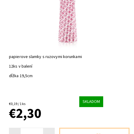
papierove slamky s ruzovymi korunkami
12ks v balení
dĺžka 19,5cm
SKLADOM
€0,19 / 1 ks
€2,30