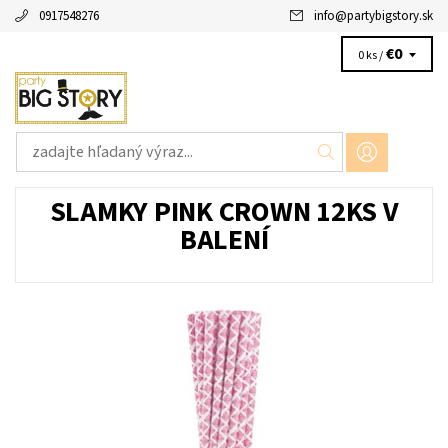
0917548276
info
@
partybigstory.sk
€0
0 ks /
SLAMKY PINK CROWN 12KS V
BALENÍ