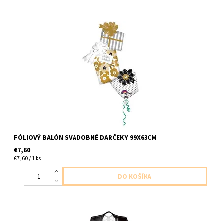
foliovy balon v tvare darcekov 1ks v baleni velkost 99x63cm
dodavame nenafukany
FÓLIOVÝ BALÓN SVADOBNÉ DARČEKY 99X63CM
€7,60
€7,60 / 1 ks