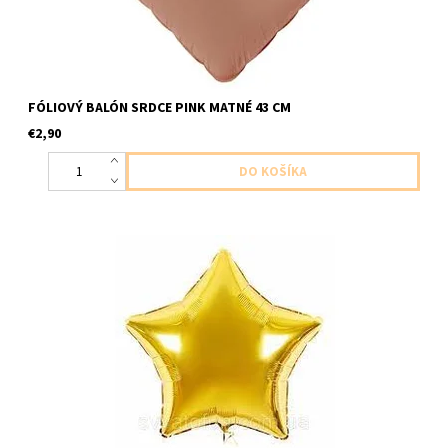
FÓLIOVÝ BALÓN SRDCE PINK MATNÉ 43 CM
€2,90
foliovy balon v tvare hviezdy zlaty chromovy 1ks v baleni velkost
cca 80cm dodavame nenafukany