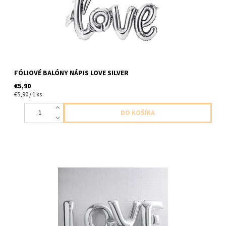
FÓLIOVÉ BALÓNY NÁPIS LOVE SILVER
€5,90
€5,90 / 1 ks
foliove pismena strieborne balenie obsahuje 1x L, 1x O, 1x V, 1x E
velkost pismena 1m dodavame nenafukane