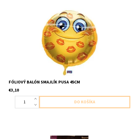
Fóliový balón smajlík pusa 45cm balón dodávame nenafúkaný
FÓLIOVÝ BALÓN SMAJLÍK PUSA 45CM
€3,10