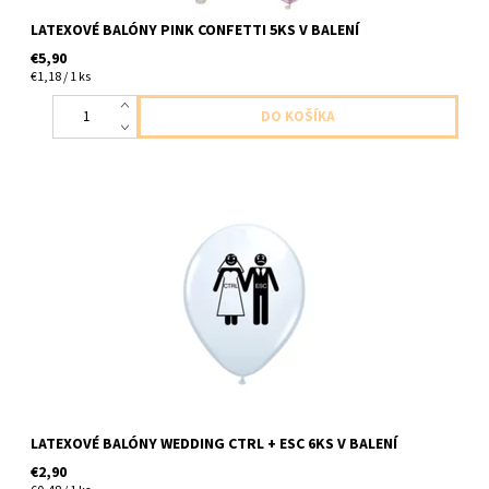
LATEXOVÉ BALÓNY PINK CONFETTI 5KS V BALENÍ
€5,90
€1,18 / 1 ks
Latexové balóny biele s postavickou nevesty crl a zenich esc 6ks
v balení velkost 27cm dodavame nenafukane
LATEXOVÉ BALÓNY WEDDING CTRL + ESC 6KS V BALENÍ
€2,90