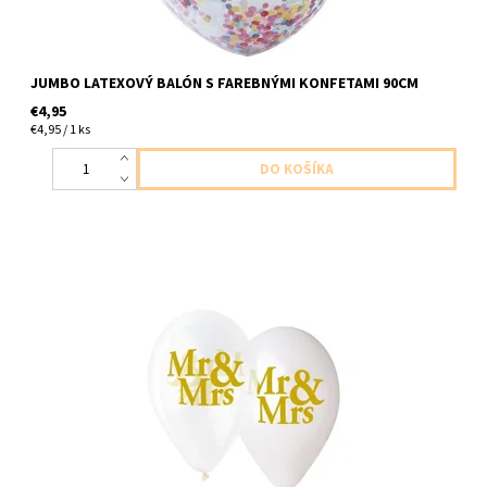
JUMBO LATEXOVÝ BALÓN S FAREBNÝMI KONFETAMI 90CM
€4,95
€4,95 / 1 ks
Latexové balóny s napisom pan a pani 5ks v balení 3ks biele a 2ks
cire velkost 30cm dodavame nenafukane