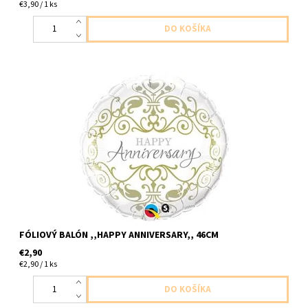
€3,90 / 1 ks
foliovy balon biely s napisom striebornym stastne vyrocie
/svadby , vztahu.../ 1ks v baleni velkost 46cm dodavame
nenafukany
FÓLIOVÝ BALÓN ,,HAPPY ANNIVERSARY,, 46CM
€2,90
€2,90 / 1 ks