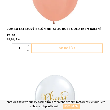
JUMBO LATEXOVÝ BALÓN METALLIC ROSE GOLD 1KS V BALENÍ
€8,90
€8,90 / 1 ks
latexovy balon číri s napisom na zdravie 5ks v baleni velkost
28cm dodavame nenafukany
Tento web používa súbory cookie. Ďalším prechádzaním tohto webu vyjadrujete
súhlas s ich používaním.
ROZUMIEM