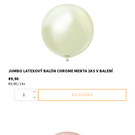
latexovy balon chromova matova zelena 1ks v baleni velkost cca
do 60cm dodavame nenafukany
JUMBO LATEXOVÝ BALÓN CHROME MENTA 1KS V BALENÍ
€9,90
€9,90 / 1 ks