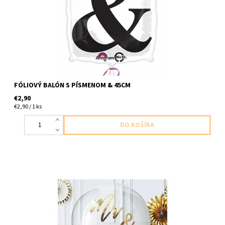
FÓLIOVÝ BALÓN S PÍSMENOM & 45CM
€2,90
€2,90 / 1 ks
balón priesvitný zo zlatymi nalepkami pan a pani 1ks v baleni
velkost 90cm dodavame nenafukany