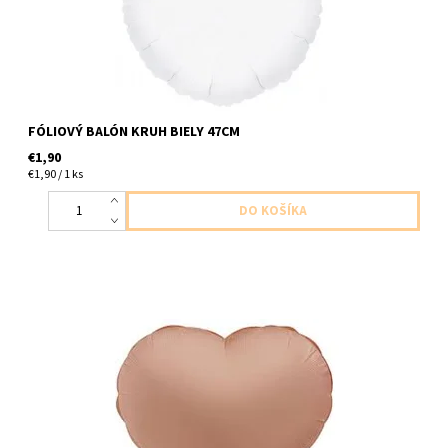
FÓLIOVÝ BALÓN KRUH BIELY 47CM
€1,90
€1,90 / 1 ks
foliovy balon v tvare srdca ruzovo matny 1ks v baleni velkost cca
43cm dodavame nenafukany