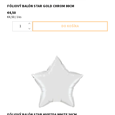
FÓLIOVÝ BALÓN STAR GOLD CHROM 80CM
€4,50
€4,50 / 1 ks
foliovy balon v tvare hviezdy biely 1ks v baleni vlkost 36cm
dodavame nenafukany
FÓLIOVÝ BALÓN STAR HVIEZDA WHITE 36CM