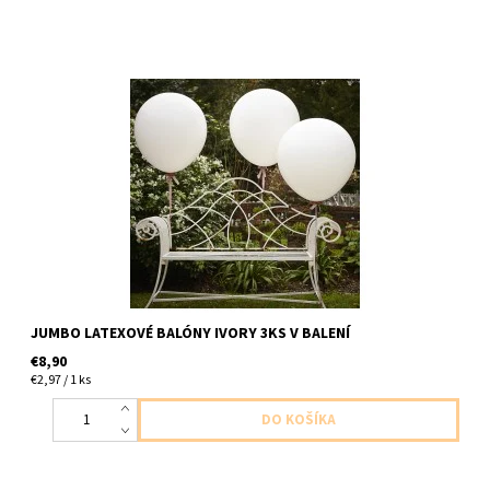
latexove balony slonia kost 3ks v balení velkost 90cm dodavame
nenafukane
JUMBO LATEXOVÉ BALÓNY IVORY 3KS V BALENÍ
€8,90
€2,97 / 1 ks