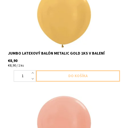
dodavame nenafukany
JUMBO LATEXOVÝ BALÓN METALIC GOLD 1KS V BALENÍ
€8,90
€8,90 / 1 ks
lataxovy balon metalicky rozovo zlaty 1ks v baleni velkost cca do
91cm