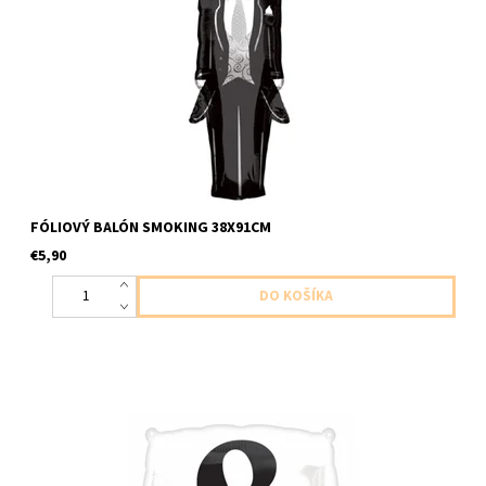
foliovy balon v tvare panskeho obleku 1ks v baleni velkost
38x91cm dodavame nenafukany
FÓLIOVÝ BALÓN SMOKING 38X91CM
€5,90
foliovy balon v tvare stvorca biely s ciernym & 1ks baleni velkost
45cm dodavame nenafukany