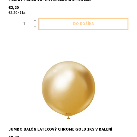
€2,20
€2,20 / 1 ks
latexovy balon chromova zlata 1ks v baleni velkost do cca 60cm
dodavame nenafukany
JUMBO BALÓN LATEXOVÝ CHROME GOLD 1KS V BALENÍ