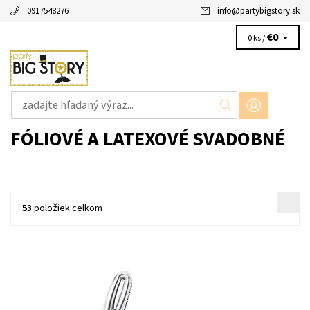
0917548276
info
@
partybigstory.sk
€0
0 ks /
FÓLIOVÉ A LATEXOVÉ SVADOBNÉ
53
položiek celkom
balónový fóliový nápis love balón nápis nie je možné nafúkať
héliom , v balení je priložená slamka na fúkanie a stuzka velkost
75x55cm