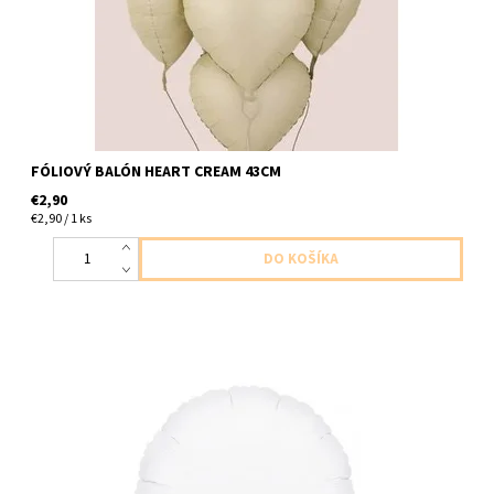
FÓLIOVÝ BALÓN HEART CREAM 43CM
€2,90
€2,90 / 1 ks
fóliový balón v tvare kruhu biely 1ksv baleni velkost 47cm balón
dodávame nenafúkaný