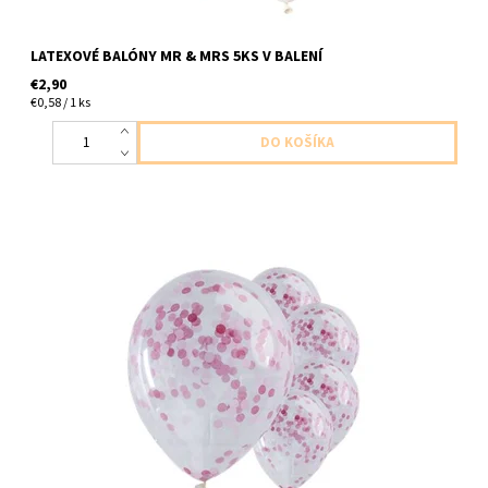
LATEXOVÉ BALÓNY MR & MRS 5KS V BALENÍ
€2,90
€0,58 / 1 ks
latexový balón ciry s ruzovymi konfetami 5ks v balení velkost do
30cm dodavame nenafukane