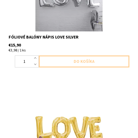
FÓLIOVÉ BALÓNY NÁPIS LOVE SILVER
€15,90
€3,98 / 1 ks
foliovy napis zlaty 1s v baleni velkost 63 x 22cm nefúkať héliom,
balón by sa nevznášal v baleni je slamka na nafuknutie