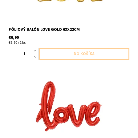
FÓLIOVÝ BALÓN LOVE GOLD 63X22CM
€6,90
€6,90 / 1 ks
foliovy napis laska cerveny 1ks v baleni dlzka 68cm POZOR -
nefúkať héliom, balón by sa nevznášal v baleni je slamka na
nafukanie