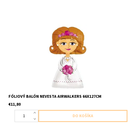
fóliový balón nevesta AirWalkers
FÓLIOVÝ BALÓN NEVESTA AIRWALKERS 66X127CM
€11,80