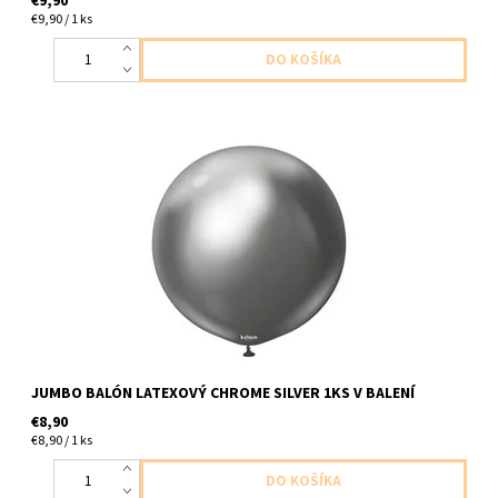
€9,90
€9,90 / 1 ks
Jumbo balón latexový choromova tmavo seda 1ks v baleni
velkost do cca 60cm dodavame nenafukny
JUMBO BALÓN LATEXOVÝ CHROME SILVER 1KS V BALENÍ
€8,90
€8,90 / 1 ks