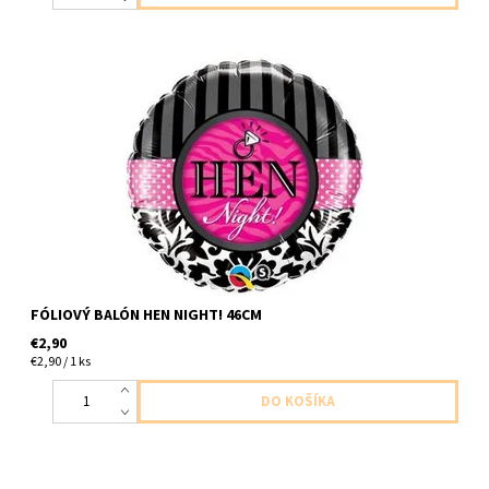
foliovy balon dievčenska/slepačia noc 1ks v baleni velkost 46cm
dpdavame nenafukany
FÓLIOVÝ BALÓN HEN NIGHT! 46CM
€2,90
€2,90 / 1 ks