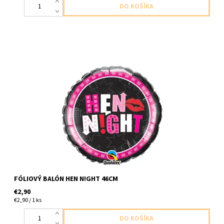
foliovy balom dievčenska/slepačia noc 1ks v balení velkost 46cm
dodavame nenafukany
FÓLIOVÝ BALÓN HEN N!GHT 46CM
€2,90
€2,90 / 1 ks