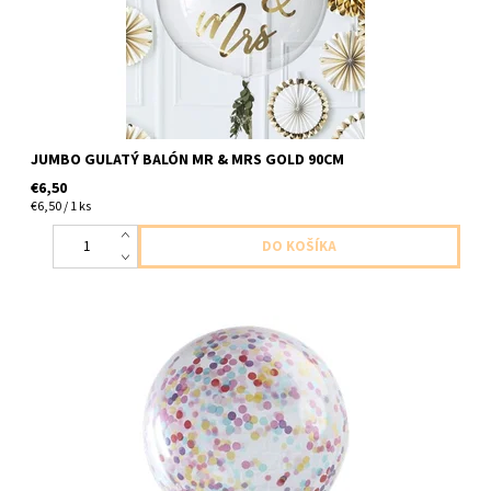
JUMBO GULATÝ BALÓN MR & MRS GOLD 90CM
€6,50
€6,50 / 1 ks
latexovy balon s konfetami 1ks v balení velkost cca 90cm, aby
boli konfety prilepene z nutra balona treba pouzit specialny gel
dodavame nenafukane