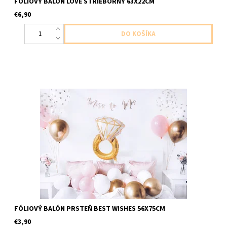
FÓLIOVÝ BALÓN LOVE STRIEBORNÝ 63X22CM
€6,90
foliovy balon v tvare prstena 1ks v baleni velkost 56x75cm
dodavame nenafukany
FÓLIOVÝ BALÓN PRSTEŇ BEST WISHES 56X75CM
€3,90