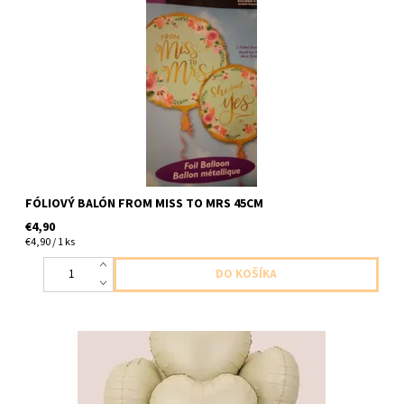
foliovy balon z jednej strany s napisom from miss to mrs, druhej
strany s napisom she said jes 1ks v baleni velkost 45cm
dodavame nenafukany
FÓLIOVÝ BALÓN FROM MISS TO MRS 45CM
€4,90
€4,90 / 1 ks
foliovy balon v tvare srdca kremovy 1ks v baleni velkost 43cm
dodavame nenafukany