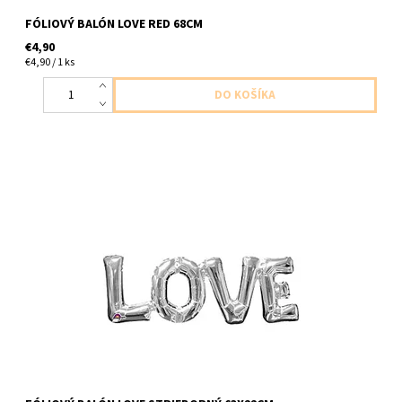
FÓLIOVÝ BALÓN LOVE RED 68CM
€4,90
€4,90 / 1 ks
63x22cm nefúkať héliom, balón by sa nevznášal