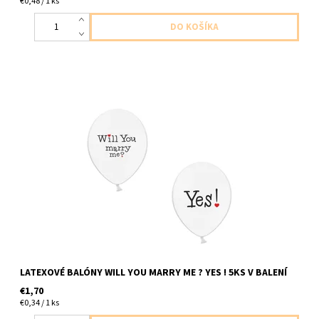
€0,48 / 1 ks
latexové balóny biele s napisomvydas sa za mna? Ano! 5ks v
balení velkost do 30cm dodavame nenafukane
LATEXOVÉ BALÓNY WILL YOU MARRY ME ? YES ! 5KS V BALENÍ
€1,70
€0,34 / 1 ks