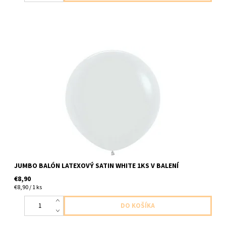
Jumbo balón latexový perletovo biely 1ks v baleni velkost cca do
91cm dodavame nenafukany
JUMBO BALÓN LATEXOVÝ SATIN WHITE 1KS V BALENÍ
€8,90
€8,90 / 1 ks