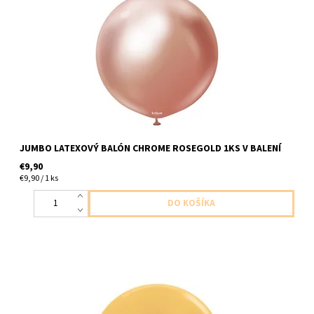
latexovy balon chromovy ruzovo zlataty 1ks v baleni velkost cca
do 60cm dodavame nenafukany
JUMBO LATEXOVÝ BALÓN CHROME ROSEGOLD 1KS V BALENÍ
€9,90
€9,90 / 1 ks
latexovy balon matalicky zlaty 1ks v baleni velkost cca do 91cm