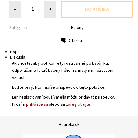
-
+
Kategória:
Balóny
Otázka
Tlač
Popis
Diskusia
Ak chcete, aby boli konfety roztrúsené po balóniku,
odporúčame fúkať balóny héliom s malým množstvom
vzduchu.
Buďte prvý, kto napíše príspevok k tejto položke.
Len registrovaní používatelia môžu pridávať príspevky.
Prosím
prihláste sa
alebo sa
zaregistrujte
.
Heureka.sk