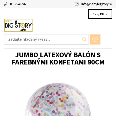
0917548276
info
@
partybigstory.sk
€0
0 ks /
JUMBO LATEXOVÝ BALÓN S
FAREBNÝMI KONFETAMI 90CM