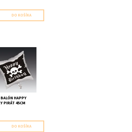
alon v tvare stvorca
 v baleni velkost 45cm
e nenafukany
 BALÓN HAPPY
Y PIRÁT 45CM