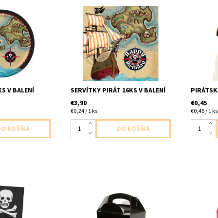
pirat 8ks v balení
papierove servitky pirat
plastova
2vrstvove 16ks v balení velkost
baleni un
32,7x32,3cm
KS V BALENÍ
SERVÍTKY PIRÁT 16KS V BALENÍ
PIRÁTSK
€3,90
€0,45
€0,24 / 1 ks
€0,45 / 1 ks
ky pirat
papierova krabicka cierna 1ks v
papierov
 baleni velkost
baleni velkost 12x10x15
baleni ve