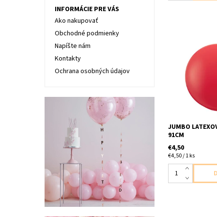
INFORMÁCIE PRE VÁS
Ako nakupovať
Obchodné podmienky
Napíšte nám
Kontakty
Latexový jumbo 
1ks v baleni vel
Ochrana osobných údajov
dodavame nena
JUMBO LATEXOV
91CM
€4,50
€4,50 / 1 ks