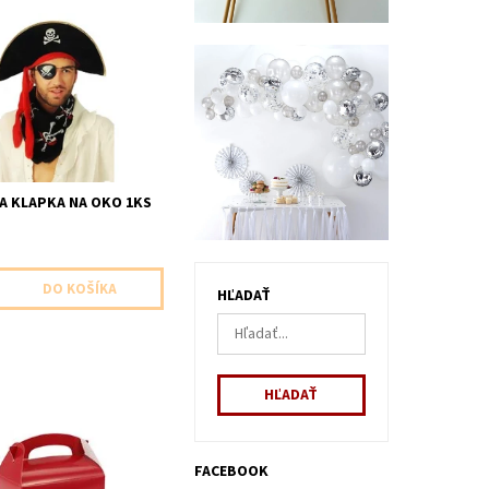
 klapka na gumicke 1ks v
i velkost
A KLAPKA NA OKO 1KS
HĽADAŤ
a krabicka cervena 1ks v
lkost 12x10x15
FACEBOOK