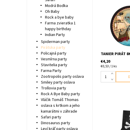
Safari
Modrá Bodka
Oh Baby
papierovy tanier 
Rock a bye baby
velkost 22,2cm
Farma zvieratka 1
happy birthday
Indian Party
Spiderman party
Pirátska party
Policajná party
TANIER PIRÁT 8
Vesmírna party
€4,20
Stavitelia party
€0,53 / 1 ks
Farma Party
Zootropolis party oslava
Smiley party oslava
Trollovia party
Rock A Bye Baby party
Vláčik Tomáš Thomas
oslava s krtkom a jeho
kamarátmi v záhrade
Safari party
papierové servít
2vrstvove 12ks v
Dinosaurus party
33x33cm
Leví kráľ party oslava