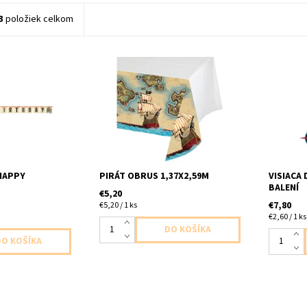
3
položiek celkom
 pirat 1ks v
plastovy obrus pirat 1ks v baleni
papierova
m
velkost 1,37x2,59m
balení dl
17,7cm
HAPPY
PIRÁT OBRUS 1,37X2,59M
VISIACA 
BALENÍ
€5,20
€7,80
€5,20 / 1 ks
€2,60 / 1 ks