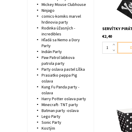
Mickey Mouse Clubhouse
Ninjago
comics-komiks marvel
hrdinovia party
Rodinka úžasných -
SERVÍTKY PIRÁT
incredibles
€2,40
Hľadá sa Nemo a Dory
Party
Indián Party
Paw Patrol labkova
patrola party
Party oslava pastel Líška
Prasiatko peppa Pig
oslava
Kung Fu Panda party -
oslava
mini papiervé kr
Harry Potter oslava party
drobnosti/maskrt
Minecraft- TNT party
bielymi bodkami 
Batman party -oslava
rozmery : 3,1cm 
Lego Party
Sonic Party
Kostým