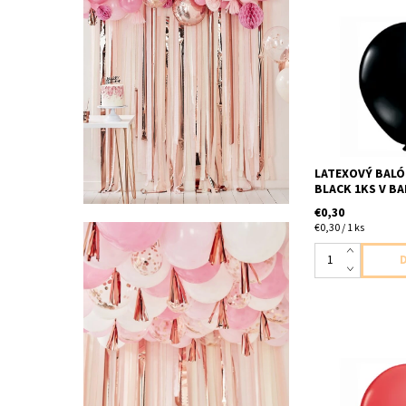
latexovy balon ci
velkost cca 28
nenafukany
LATEXOVÝ BALÓ
BLACK 1KS V BA
€0,30
€0,30 / 1 ks
latexovy balon ,
v baleni velkost