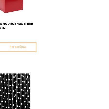
A NA DROBNOSTI RED
LENÍ
 slamky cierne s bielymi
0ks v balení dĺžka