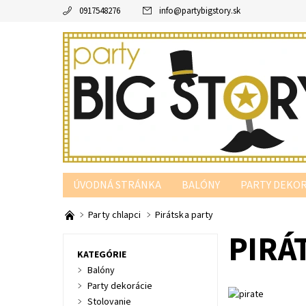
0917548276
info
@
partybigstory.sk
ÚVODNÁ STRÁNKA
BALÓNY
PARTY DEKOR
PARTY PODĽA FARBY
Party chlapci
Pirátska party
PIRÁ
KATEGÓRIE
Balóny
Party dekorácie
Stolovanie