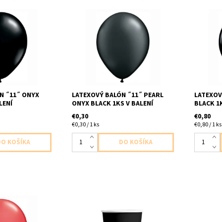
erna 1ks v baleni
latexovy balon ,,11,, perletova
Latexový 
cm dodavame
cierna 1ks v balení velkost 28cm
baleni v
dodavame nenafukany
nenafuka
N ˝11˝ ONYX
LATEXOVÝ BALÓN ˝11˝ PEARL
LATEXOV
LENÍ
ONYX BLACK 1KS V BALENÍ
BLACK 1
€0,30
€0,80
€0,30 / 1 ks
€0,80 / 1 ks
,16,, cerveny 1ks
papierovy pohar cierny 6ks v
papierov
 cca 40cm
balení velkost 200ml
3vrstvove