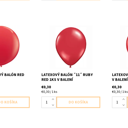
balón cerveny
latexovy balon ,,11,, rubinova
latexovy 
kost 91cm
cervena 1ks v baleni velkost cca
v baleni
fukany
28cm dodavame nenafukany
nenafuka
Ý BALÓN RED
LATEXOVÝ BALÓN ˝11˝ RUBY
LATEXOV
RED 1KS V BALENÍ
V BALENÍ
€0,30
€0,30
€0,30 / 1 ks
€0,30 / 1 ks