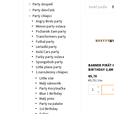
Party dospelí
Radiť podľa:
7
Party dievčatá
Party chlapci
Angry Birds party
Mimon party oslava
papierovy banner
Požiarnik Sam party
baleni dlzka 2,6
Transformers party
Futbal party
Lietadlá party
Autá Cars party
Furby party oslava
Spongebob party
BANNER PIRÁT 
Little plane party
BIRTHDAY 2,6M
1.narodeniny chlapec
€5,70
Little star
€5,70 / 1 ks
Malý námorník
Party Korytnačka
Blue 1 Birthday
Malý princ
Party na palube
1st Birthday