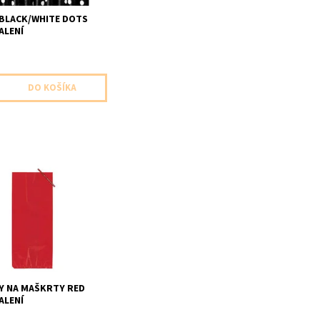
BLACK/WHITE DOTS
ALENÍ
tasticky na
drobnosti cervene 20ks
velkost 12,7 x 28,5cm
Y NA MAŠKRTY RED
ALENÍ