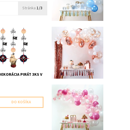
Stránka
1/3
 dekoracia pirat 3ks v
zka 1ks 91,4cm 2ks
DEKORÁCIA PIRÁT 3KS V