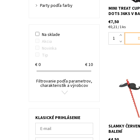
Party podľa farby
MINI TREAT CU
DOTS 36KS V BA
€7,50
€0,21 / 1 ks
Na sklade
Akcia
Novinka
Tip
€
0
€
10
Filtrovanie podľa parametrov,
30ks papierove 
charakteristík a výrobcov
KLASICKÉ PRIHLÁSENIE
SLAMKY ČERVEN
BALENÍ
€4,50