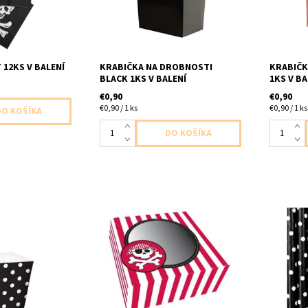
 12KS V BALENÍ
KRABIČKA NA DROBNOSTI
KRABIČK
BLACK 1KS V BALENÍ
1KS V BA
€0,90
€0,90
€0,90 / 1 ks
€0,90 / 1 ks
abičky na
papierova krabicka pirat 2ks v
papierove
y cierne s
baleni velkost 16x16x7,5cm
bodkami 1
36 ks v balení
19,5cm
x 3,1cm x 4,4cm