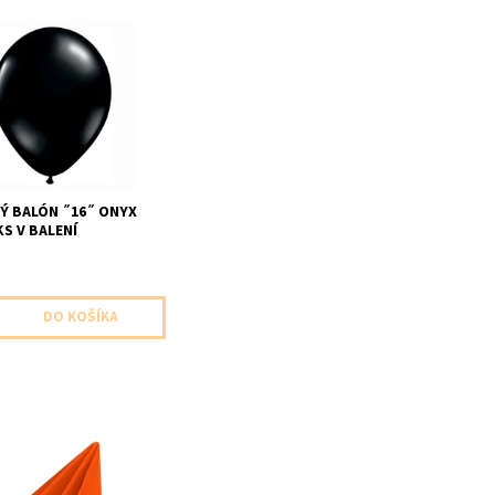
balón čierna 1ks v
elkosť 40cm dodavame
ny
Ý BALÓN ˝16˝ ONYX
KS V BALENÍ
e servitky oranzove
 20ks v baleni velkost