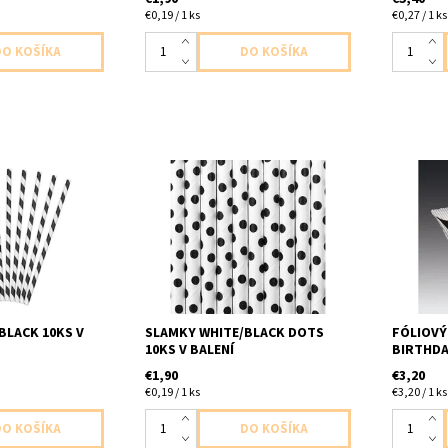
€0,19 / 1 ks
€0,27 / 1 ks
 biele s ciernymi
papierové slamky biele s ciernymi
foliovy b
aleni dlzka
bodkami 10ks v balení dlzka
lepka 1ks
19,5cm
dodavam
BLACK 10KS V
SLAMKY WHITE/BLACK DOTS
FÓLIOVÝ
10KS V BALENÍ
BIRTHDA
€1,90
€3,20
€0,19 / 1 ks
€3,20 / 1 ks