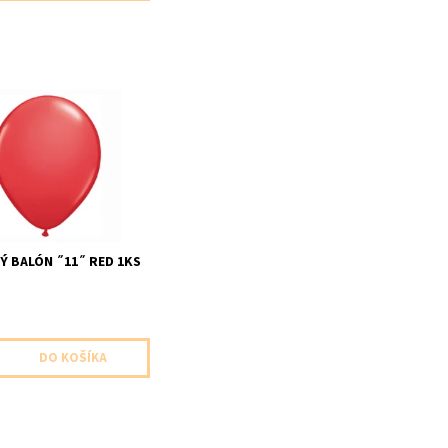
balon ,,11,, cervena 1ks
 veľkosť 28cm dodavame
ny
Ý BALÓN ˝11˝ RED 1KS