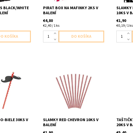
PS BLACK/WHITE
PIRAT BOX NA MAFINKY 2KS V
SLAMKY 
LENÍ
BALENÍ
10KS V B
€4,80
€1,90
€2,40 / 1 ks
€0,19 / 1 ks
slamky
papierové slamky cervene sipky
plastove 
10ks v baleni dlzka slamky 19,5cm
maskrty/
v balení 
O-BIELE 30KS V
SLAMKY RED CHEVRON 10KS V
TAŠTIČK
BALENÍ
20KS V B
€1,90
€5,40