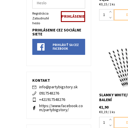
€0,15 / 1 ks
Registrácia
Zabudnuté
heslo
PRIHLÁSENIE CEZ SOCIÁLNE
SIETE
PRIHLÁSIŤ SA CEZ
FACEBOOK
papierove slamky
pásikmi 10ks v b
19,5cm
KONTAKT
info
@
partybigstory.sk
0917548276
SLAMKY WHITE/
+421917548276
BALENÍ
https://www.facebook.co
€1,90
m/partybigstory/
€0,19 / 1 ks