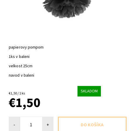
papierovy pompom
1ks v baleni
velkost 25cm
navod v baleni
SKLADOM
€1,50 / 1 ks
€1,50
-
+