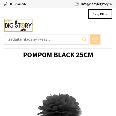
0917548276
info
@
partybigstory.sk
€0
0 ks /
POMPOM BLACK 25CM