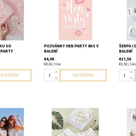
okuliare s
papierove pozvanky 8ks v balení
papierova
5x kartička, kde
19,8x13,4cm
napisom 
sať úlohu pre
6x šerpa
ky popis v
10x75cm 
 1x pravidlá 10x
abalenie...
KU SO
POZVÁNKY HEN PARTY 8KS V
ŠERPA I
 PARTY
BALENÍ
BALENÍ
€4,90
€17,50
€0,61 / 1 ks
€2,92 / 1 ks
 so striebornym
papierova serpa sada tím nevesty
Šerpa Mo
sty 6ks v baleni
6ks v balení velkost uni
Mother o
urku
ženícha 
balenie 