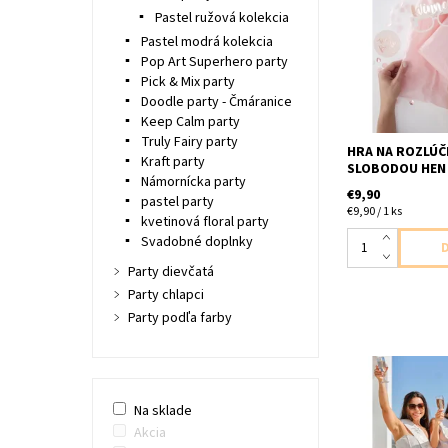
hra obsahuje: 1x 
Pastel ružová kolekcia
nápisom Winner 1
Pastel modrá kolekcia
je potrebné napí
Pop Art Superhero party
nevestu a družič
anglickom jazyku
Pick & Mix party
jemný papier na z
Doodle party - Čmáranice
Keep Calm party
Truly Fairy party
HRA NA ROZLÚČ
Kraft party
SLOBODOU HEN
Námornícka party
€9,90
pastel party
€9,90 / 1 ks
kvetinová floral party
Svadobné doplnky
Party dievčatá
Party chlapci
Party podľa farby
papierove serpa
napisom tím neve
Na sklade
uni velkost na sn
Akcia