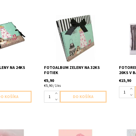
y na 24ks fotiek
Fotoalbum zeleny na 32ks fotiek
papierov
obsahuje
rekvizít
ENY NA 24KS
FOTOALBUM ZELENY NA 32KS
FOTOREK
FOTIEK
20KS V B
€5,90
€15,90
€5,90 / 1 ks