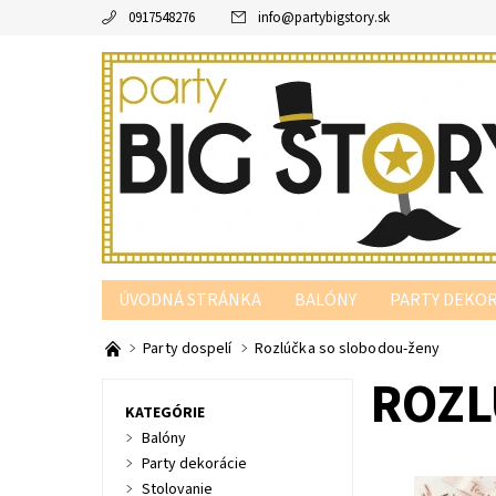
0917548276
info
@
partybigstory.sk
ÚVODNÁ STRÁNKA
BALÓNY
PARTY DEKOR
PARTY PODĽA FARBY
Party dospelí
Rozlúčka so slobodou-ženy
ROZL
KATEGÓRIE
Balóny
Party dekorácie
Stolovanie