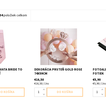
34
položiek celkom
a nastavajuca
Fotorekvizita veľký prsteň
Fotoalbu
leni dlzka cca
papierovy ruzovo zlaty 1ks v
ost na gumičke
baleni velkost 74x59cm
VATA BRIDE TO
DEKORÁCIA PRSTEŇ GOLD ROSE
FOTOALB
Í
74X59CM
FOTIEK
€16,50
€5,90
€16,50 / 1 ks
€5,90 / 1 ks