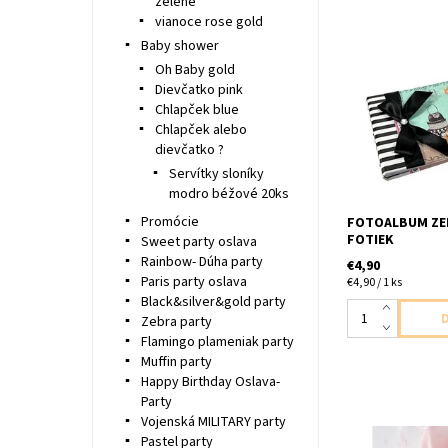
zelené
vianoce rose gold
Baby shower
Oh Baby gold
Fotoalbum zelen
Dievčatko pink
Chlapček blue
Chlapček alebo
dievčatko ?
Servítky sloníky
modro béžové 20ks
Promócie
FOTOALBUM ZEL
FOTIEK
Sweet party oslava
Rainbow- Dúha party
€4,90
Paris party oslava
€4,90 / 1 ks
Black&silver&gold party
Zebra party
Flamingo plameniak party
Muffin party
Happy Birthday Oslava-
Party
Vojenská MILITARY party
Pastel party