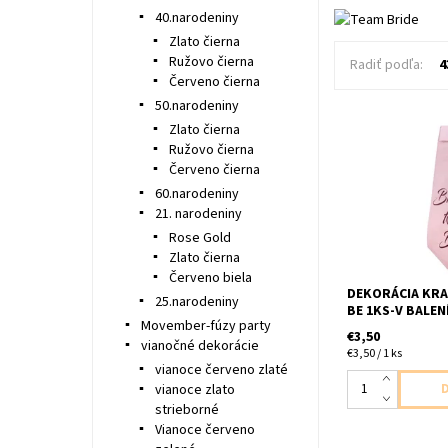
40.narodeniny
Zlato čierna
Ružovo čierna
Radiť podľa:
4
Červeno čierna
50.narodeniny
Zlato čierna
Ružovo čierna
textilana Kravat
Červeno čierna
nevesta 1ks v ba
23,5cm uni velk
60.narodeniny
21. narodeniny
Rose Gold
Zlato čierna
Červeno biela
DEKORÁCIA KRA
25.narodeniny
BE 1KS-V BALEN
Movember-fúzy party
€3,50
vianočné dekorácie
€3,50 / 1 ks
vianoce červeno zlaté
vianoce zlato
strieborné
Vianoce červeno