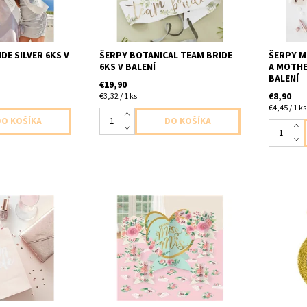
velkost 
gold
DE SILVER 6KS V
ŠERPY BOTANICAL TEAM BRIDE
ŠERPY 
6KS V BALENÍ
A MOTHE
BALENÍ
€19,90
€8,90
€3,32 / 1 ks
€4,45 / 1 ks
 s napisom Team
Papierové dekorácie na stôl 27ks
plastova
ní rozmery
v baleni balenie obsahuje 1x
písania v
veľkú dekoráciu s nápisom from
baleni v
miss to mrs 32,5cm 2x dekorácia
kvety 17,7cm 4xdekorácia kvety
10,9cm ...