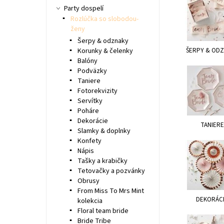
Party dospelí
Rozlúčka so slobodou-
ženy
Šerpy & odznaky
Korunky & čelenky
ŠERPY & OD
Balóny
Podväzky
Taniere
Fotorekvizity
Servítky
Poháre
Dekorácie
TANIERE
Slamky & doplnky
Konfety
Nápis
Tašky a krabičky
Tetovačky a pozvánky
Obrusy
From Miss To Mrs Mint
DEKORÁC
kolekcia
Floral team bride
Bride Tribe