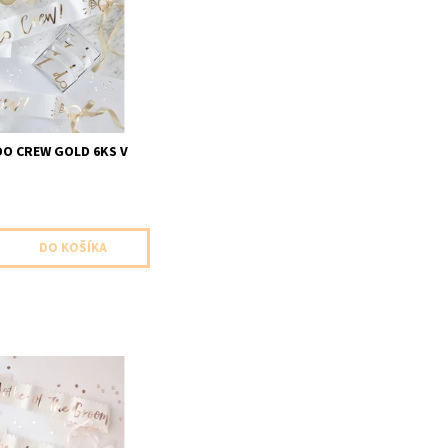
 serpa biela so zlatym
moja posadka obsahuje:
 I Do Crew rozmery
uni velkost
 DO CREW GOLD 6KS V
ther of the groom &
f the bride ( Mamina
a Mamina nevesty)
obsahuje obe šerpy