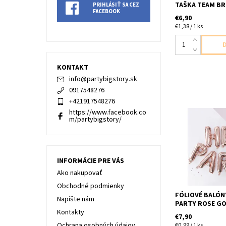
TAŠKA TEAM BRI
PRIHLÁSIŤ SA CEZ
FACEBOOK
€6,90
€1,38 / 1 ks
KONTAKT
info
@
partybigstory.sk
0917548276
+421917548276
https://www.facebook.co
m/partybigstory/
fóliové písmená
dievcenska/slepa
pismen v baleni b
možné fúkať héli
nevznášali bale
INFORMÁCIE PRE VÁS
slamku na fúkan
Ako nakupovať
dodavame...
Obchodné podmienky
FÓLIOVÉ BALÓN
Napíšte nám
PARTY ROSE GO
Kontakty
€7,90
Ochrana osobných údajov
€0,99 / 1 ks