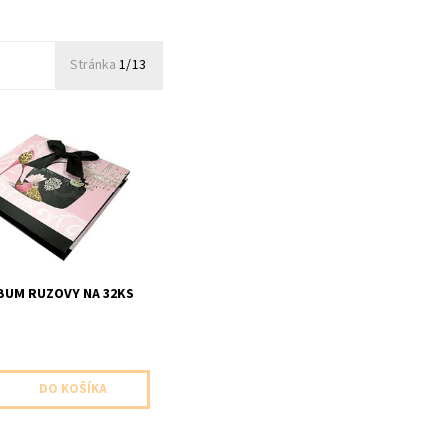
Stránka
1/13
m ruzovy na 32ks fotiek
UM RUZOVY NA 32KS