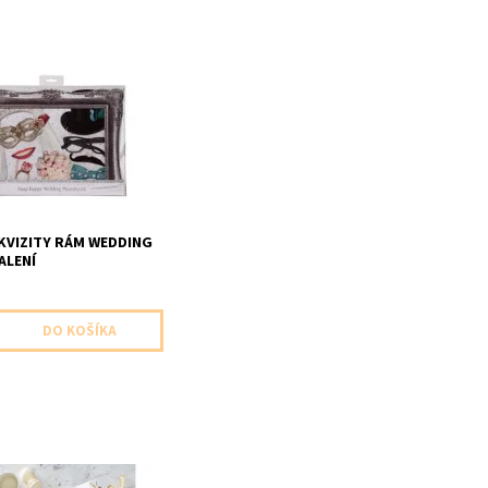
é fotorekvizity balenie
 20ks rôznych druhov
VIZITY RÁM WEDDING
ALENÍ