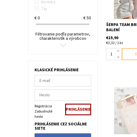
Novinka
Tip
€
0
€
50
ŠERPA TEAM BRI
BALENÍ
Filtrovanie podľa parametrov,
€19,90
charakteristík a výrobcov
€3,32 / 1 ks
KLASICKÉ PRIHLÁSENIE
papierová taska
Bride 5ks v bale
Registrácia
15x20x9cm
Zabudnuté
heslo
PRIHLÁSENIE CEZ SOCIÁLNE
SIETE