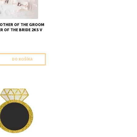
uni 10x75cm farba rose
MOTHER OF THE GROOM
R OF THE BRIDE 2KS V
 dekoracia možnosť
lastného textu 1ks v
elkost 25,4x30,4cm