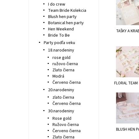
I do crew
Team Bride Kolekcia
Blush hen party
Botanical hen party
Hen Weekend
TAŠKY A KRA
Bride To Be
Party podľa veku
18.narodeniny
rose gold
ružovo čierna
Zlato čierna
Modrá
Červeno čierna
FLORAL TEAM 
20.narodeniny
zlato čierna
Červeno čierna
30.narodeniny
Rose gold
Ružovo čierna
BLUSH HEN P
Červeno čierna
Zlato čierna