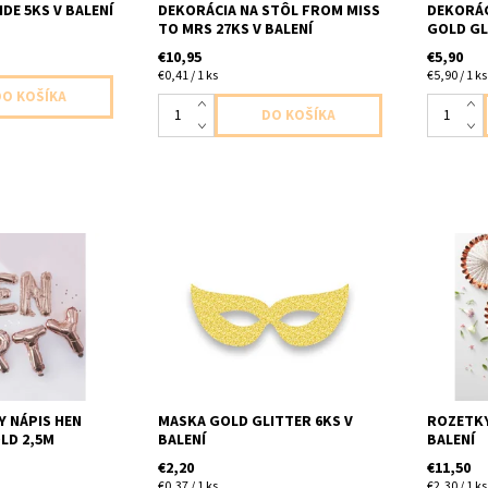
DE 5KS V BALENÍ
DEKORÁCIA NA STÔL FROM MISS
DEKORÁC
TO MRS 27KS V BALENÍ
GOLD GL
€10,95
€5,90
€0,41 / 1 ks
€5,90 / 1 ks
papierove škrabošky zlaté
Papierov
cia party 8ks
trblietave 6ks v baleni velkost uni
5ks v ba
alóny nie je
na gumičku
malé 28
om, balóny by sa
nie obsahuje
ie dlžka 2,5m
Y NÁPIS HEN
MASKA GOLD GLITTER 6KS V
ROZETKY
LD 2,5M
BALENÍ
BALENÍ
€2,20
€11,50
€0,37 / 1 ks
€2,30 / 1 ks