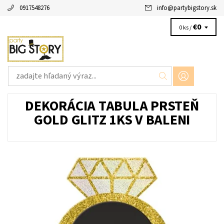
0917548276
info
@
partybigstory.sk
€0
0 ks /
DEKORÁCIA TABULA PRSTEŇ
GOLD GLITZ 1KS V BALENI