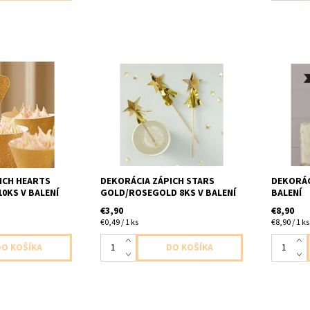
 srdcia zlata
papierovy zapich/ozdoba do
zapich m
in atd 10ks v
Candy Baru,na drink, na mafin atd
chcete b
5cm
zlata,zlatoruzova 8ks v balení
pisanie 1
dĺžka 19cm
17x3cm
ICH HEARTS
DEKORÁCIA ZÁPICH STARS
DEKORÁC
0KS V BALENÍ
GOLD/ROSEGOLD 8KS V BALENÍ
BALENÍ
€3,90
€8,90
€0,49 / 1 ks
€8,90 / 1 ks