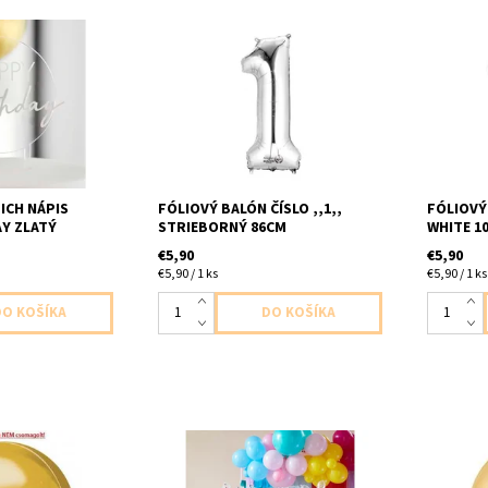
biely stastne
foliovy balon cislo ,,1,, strieborny
foliove ci
 baleni velkost
1ks v baleni velkost cc 86cm
+ slamka
dodavame nenafukany
100cm p
nenafuka
ICH NÁPIS
FÓLIOVÝ BALÓN ČÍSLO ,,1,,
FÓLIOVÝ 
Y ZLATÝ
STRIEBORNÝ 86CM
WHITE 1
€5,90
€5,90
€5,90 / 1 ks
€5,90 / 1 ks
z okrúhly zlatý
foliove pismena Happy birthday v
Latexovy 
kost 38x40cm
kazdom pismene su vnutri
baleni v