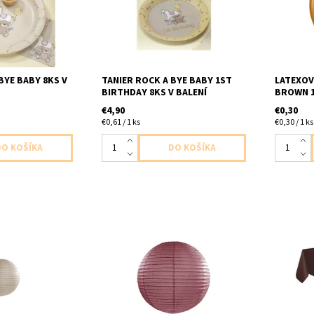
nenafuka
BYE BABY 8KS V
TANIER ROCK A BYE BABY 1ST
LATEXOV
BIRTHDAY 8KS V BALENÍ
BROWN 1
€4,90
€0,30
€0,61 / 1 ks
€0,30 / 1 ks
ón bezovy s
papierový lampión vinova farba s
plastovy 
u vhodne na
kovovou vystuhou vhodne na
velkost 1
tielkami 1ks v
omotanie led svietielok 1ks v
20cm
baleni velkost 35cm