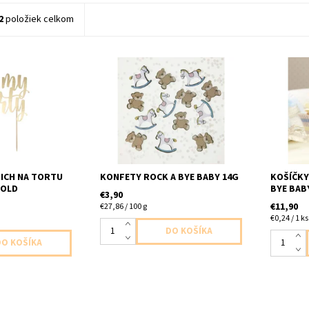
2
položiek celkom
 zlaty 1ks v
papierovo plastove konfety Rock
25x košíč
 20,5cm
a bye Baby 14g
košíček 
napichov
napichov
ICH NA TORTU
KONFETY ROCK A BYE BABY 14G
KOŠÍČKY
GOLD
BYE BABY
€3,90
€11,90
€27,86 / 100 g
€0,24 / 1 ks