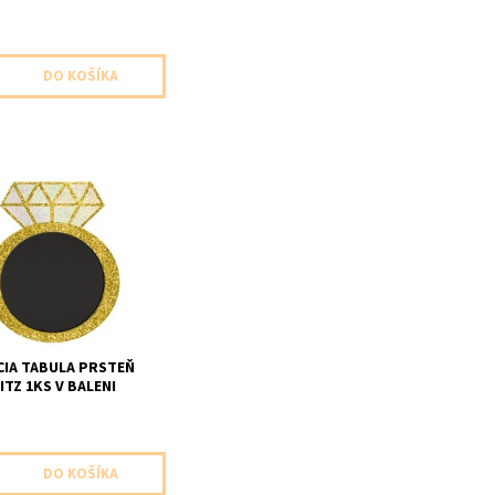
 dekoracia možnosť
lastného textu 1ks v
elkost 25,4x30,4cm
IA TABULA PRSTEŇ
ITZ 1KS V BALENI