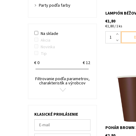
Party podľa farby
LAMPIÓN BÉŽOV
€1,80
€1,80 / 1 ks
Na sklade
Akcia
Novinka
Tip
€
0
€
12
Filtrovanie podľa parametrov,
charakteristík a výrobcov
papierový pohár
baleni velkost 2
KLASICKÉ PRIHLÁSENIE
POHÁR BROWN 1
€2,80