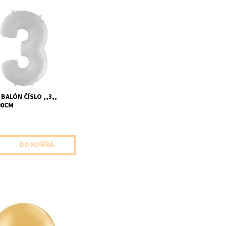
slo ,,3,, biele 1ks v baleni
 velkost pred nafukanim
o cca 85cm dodavame
ny
BALÓN ČÍSLO ,,3,,
00CM
balon kovova zlata 1ks v
elkost 76cm dodavame