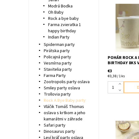
Safari
Modrá Bodka
Oh Baby
papierovy pohar 
Rock a bye baby
8ks v baleni vel
Farma zvieratka 1
happy birthday
Indian Party
Spiderman party
Pirátska party
Policajná party
POHÁR ROCK A 
BIRTHDAY 8KS V
Vesmírna party
Stavitelia party
€3
Farma Party
€0,38 / 1 ks
Zootropolis party oslava
Smiley party oslava
Trollovia party
Rock A Bye Baby party
Vláčik Tomáš Thomas
oslava s krtkom a jeho
kamarátmi v záhrade
Safari party
papierový tanier 
Dinosaurus party
velkost 23cm
Leví kráľ party oslava