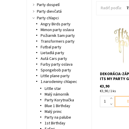
Party dospelí
Radiť podľa:
7
Party dievčatá
Party chlapci
Angry Birds party
Mimon party oslava
papierovy zapich
Požiarnik Sam party
baleni výška cca
Transformers party
Futbal party
Lietadlá party
Autá Cars party
Furby party oslava
Spongebob party
DEKORÁCIA-ZÁP
Little plane party
ITS MY PARTY 
1.narodeniny chlapec
€3,90
Little star
€3,90 / 1 ks
Malý námorník
Party Korytnačka
Blue 1 Birthday
Malý princ
Party na palube
1st Birthday