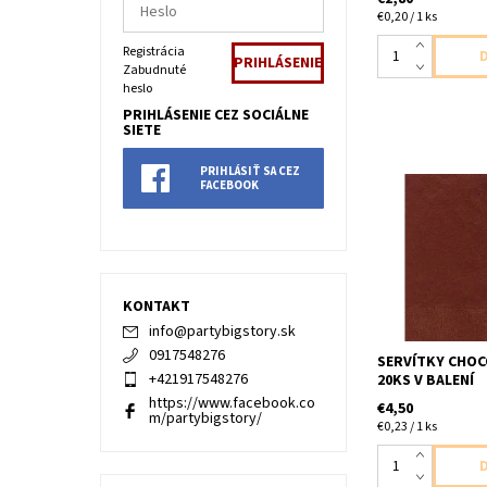
€0,20 / 1 ks
Registrácia
Zabudnuté
heslo
PRIHLÁSENIE CEZ SOCIÁLNE
SIETE
PRIHLÁSIŤ SA CEZ
FACEBOOK
Papierové serví
hnede 3vrstvove 
velkost 40x4
KONTAKT
info
@
partybigstory.sk
0917548276
SERVÍTKY CHO
+421917548276
20KS V BALENÍ
https://www.facebook.co
€4,50
m/partybigstory/
€0,23 / 1 ks