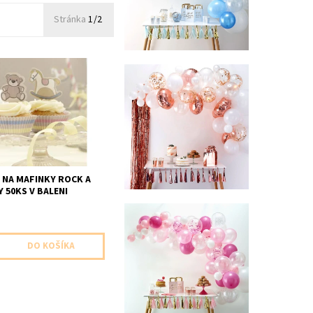
Stránka
1/2
ek ružovo/žltý 25x
modro/žltý 10x
atko koník 10x
atko macík
 NA MAFINKY ROCK A
 50KS V BALENI