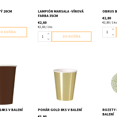
Ý 20CM
LAMPIÓN MARSALA -VÍNOVÁ
OBRUS B
FARBA 35CM
€2,80
€2,60
€2,80 / 1 ks
€2,60 / 1 ks
 hneda 14ks v
pohár papierový zlaty leskly 8ks v
Rozetky 
70ml
baleni velkost 355ml
zelena 3k
1x40cm 
4KS V BALENÍ
POHÁR GOLD 8KS V BALENÍ
ROZETY 
BALENÍ
€3,90