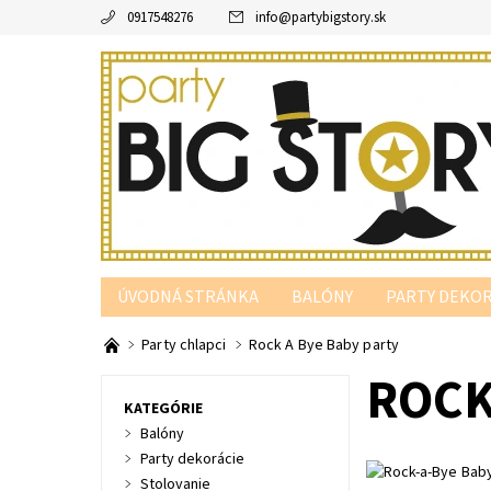
0917548276
info
@
partybigstory.sk
ÚVODNÁ STRÁNKA
BALÓNY
PARTY DEKOR
PARTY PODĽA FARBY
Party chlapci
Rock A Bye Baby party
ROCK
KATEGÓRIE
Balóny
Party dekorácie
Stolovanie