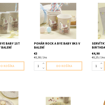
1. narodeniny
papierový pohár rock a bye baby
papierov
kost 200ml
8ks v baleni velkost 200ml
20ks v b
BYE BABY 1ST
POHÁR ROCK A BYE BABY 8KS V
SERVÍTK
 BALENÍ
BALENÍ
BIRTHDA
€3
€4,90
€0,38 / 1 ks
€0,25 / 1 ks
8ks v balení
papierový tanier 1. narodeniny
latexovy
8ks v balení velkost 23cm
v balení