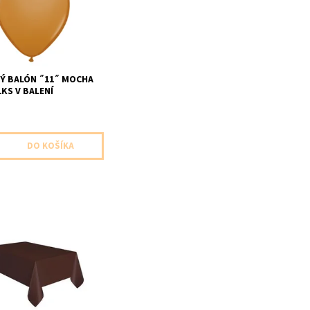
ny
Ý BALÓN ˝11˝ MOCHA
KS V BALENÍ
obrus hnedy 1ks v baleni
,37 x 2,74m