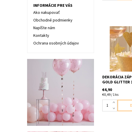
INFORMÁCIE PRE VÁS
Ako nakupovať
Obchodné podmienky
Napíšte nám
Kontakty
papierovy zapich
trblietava do maf
Ochrana osobných údajov
balení dlzka 10,
DEKORÁCIA ZÁP
GOLD GLITTER 1
€4,90
€0,49 / 1 ks