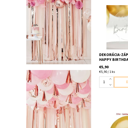
plastový zápich 
narodeniny 1ks v
18x12cm
DEKORÁCIA-ZÁP
HAPPY BIRTHDA
€5,90
€5,90 / 1 ks
fóliový balón orb
1ks v baleni vel