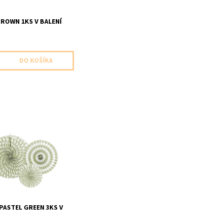
ROWN 1KS V BALENÍ
papierové patelova
s v baleni velkost
1x32cm 1x23cm)
PASTEL GREEN 3KS V