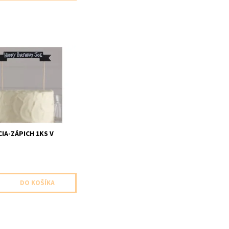
oznost napisat tex aky
alenie obsahuje kriedu na
ks v baleni velkost
IA-ZÁPICH 1KS V