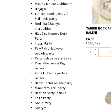
Mickey Mouse Clubhouse
Ninjago
comics-komiks marvel
hrdinovia party
Rodinka úžasných -
TANIER ROCK A 
incredibles
BALENÍ
Hľadá sa Nemo a Dory
Party
€4,90
€0,61 / 1 ks
Indián Party
Paw Patrol labkova
patrola party
Party oslava pastel Líška
Prasiatko peppa Pig
oslava
Kung Fu Panda party -
oslava
Harry Potter oslava party
papierový lampi
Minecraft- TNT party
kovovou vystuho
Batman party -oslava
omotanie led sve
Lego Party
baleni velkost 
Sonic Party
Kostým