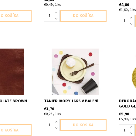
€4,80
€0,49 / 1 ks
€1,60 / 1 ks
tky cokoladovo
papierovy tanier slonia kost 16ks
plastova
20ks v baleni
v balení velkost 21,9cm
písania v
0cm
baleni v
COLATE BROWN
TANIER IVORY 16KS V BALENÍ
DEKORÁC
GOLD GL
€3,70
€5,90
€0,23 / 1 ks
€5,90 / 1 ks