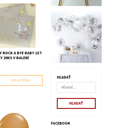
e servitky 3vrstvove
alení velkost 25x25cm
Y ROCK A BYE BABY 1ST
Y 20KS V BALENÍ
HĽADAŤ
 balon kavovo hneda 1ks
FACEBOOK
 veľkosť 28cm dodavame