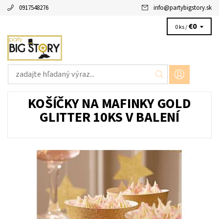
0917548276
info
@
partybigstory.sk
€0
0 ks /
KOŠÍČKY NA MAFINKY GOLD
GLITTER 10KS V BALENÍ