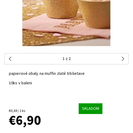
1
z 2
papierové obaly na muffin zlaté trblietave
10ks v baleni
SKLADOM
€0,69 / 1 ks
€6,90