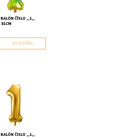
BALÓN ČÍSLO ,,1,,
 81CM
lon cislo ,,1,, zlaty 1ks v
elkost cca 86cm
e nenafukany
BALÓN ČISLO ,,1,,