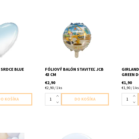
tvare srdca modro
foliovy balon 1ks v baleni velkost
plastova 
ni velkost 43cm
43cm dodavame nenafukany
limetkova
 nenafúkaný
bodkami 
 SRDCE BLUE
FÓLIOVÝ BALÓN STAVITEĽ JCB
GIRLAND
43 CM
GREEN D
€2,90
€1,90
€2,90 / 1 ks
€1,90 / 1 ks