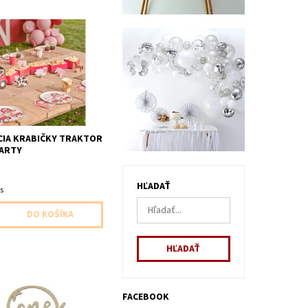
 traktor na sušienky na
nie obsahuje 1x traktor
a 2x prasiatko 1x ovečka
 1x kravička
IA KRABIČKY TRAKTOR
PARTY
HĽADAŤ
ks
FACEBOOK
zapich do torty/kolaca