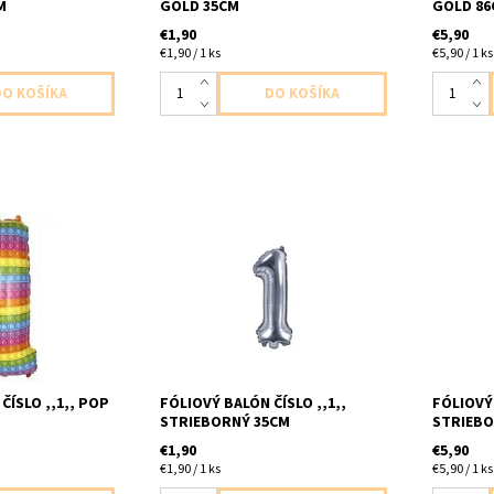
M
GOLD 35CM
GOLD 8
€1,90
€5,90
€1,90 / 1 ks
€5,90 / 1 ks
, ferebny 1ks v
Fóliový balón cislo ,,1,, strieborny
foliovy ba
69cm dodavame
1ks v baleni velkost cca 15x35cm
1ks v bal
dodavame nenafukany,NEFÚKAŤ
dodavam
HÉLIOM BAlÓN SA NEBUDE
VZNÁŠAŤ (malý obsah )
ČÍSLO ,,1,, POP
FÓLIOVÝ BALÓN ČÍSLO ,,1,,
FÓLIOVÝ 
STRIEBORNÝ 35CM
STRIEBO
€1,90
€5,90
€1,90 / 1 ks
€5,90 / 1 ks