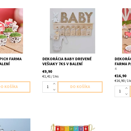
 farma 12ks v
Drevené vešiaky od newborn po
papierový
 traktor
18-24m krásne fotorekvizity na
stôl bale
ieratka
fotenie
5x vlečk
1x koník
ÁPICH FARMA
DEKORÁCIA BABY DREVENÉ
DEKORÁC
ALENÍ
VEŠIAKY 7KS V BALENÍ
FARMA 
4
€9,90
€16,90
€1,41 / 1 ks
€16,90 / 1 
kyv tvare
papierovy zapich farebny 1ks v
dreveny 