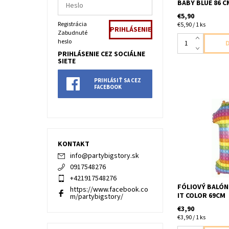
BABY BLUE 86 C
€5,90
Registrácia
€5,90 / 1 ks
Zabudnuté
heslo
PRIHLÁSENIE CEZ SOCIÁLNE
SIETE
PRIHLÁSIŤ SA CEZ
FACEBOOK
foliove cislo ,,1,
baleni velkost 
nenafukany
KONTAKT
info
@
partybigstory.sk
0917548276
+421917548276
FÓLIOVÝ BALÓN 
https://www.facebook.co
IT COLOR 69CM
m/partybigstory/
€3,90
€3,90 / 1 ks