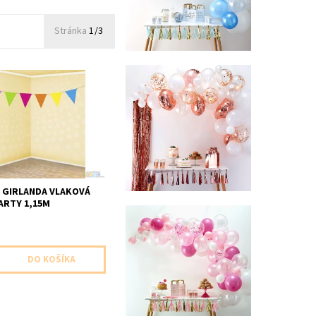
Stránka
1/3
 girlanda vlajkova
ks v baleni dlzka 1,15m
 GIRLANDA VLAKOVÁ
ARTY 1,15M