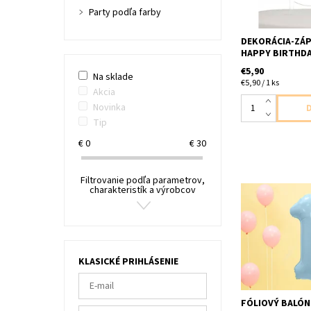
Party podľa farby
DEKORÁCIA-ZÁP
HAPPY BIRTHDA
€5,90
Na sklade
€5,90 / 1 ks
Akcia
Novinka
Tip
€
0
€
30
Filtrovanie podľa parametrov,
charakteristík a výrobcov
Fóliový balón cisl
bledomodrý matn
velkost cca 86
nenafukany
KLASICKÉ PRIHLÁSENIE
FÓLIOVÝ BALÓN 