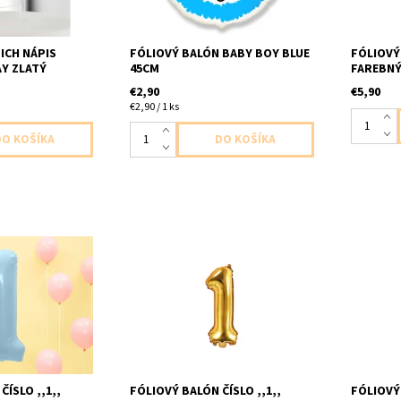
ICH NÁPIS
FÓLIOVÝ BALÓN BABY BOY BLUE
FÓLIOVÝ 
Y ZLATÝ
45CM
FAREBNÝ
€2,90
€5,90
€2,90 / 1 ks
o ,,1,,
foliovy balon cislo ,,1,, zlaty 1ks v
foliovy ba
y 1ks v baleni
baleni velkost 15x35cm
baleni v
cm dodavame
dodavame nenafukany,nefúkať
dodavam
héliom balon by sa nevznasal
ČÍSLO ,,1,,
FÓLIOVÝ BALÓN ČÍSLO ,,1,,
FÓLIOVÝ 