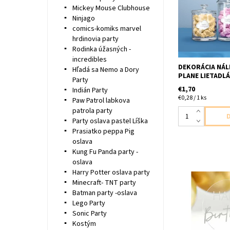
oblacika štitky 
Mickey Mouse Clubhouse
v balení
Ninjago
comics-komiks marvel
hrdinovia party
Rodinka úžasných -
incredibles
DEKORÁCIA NÁL
Hľadá sa Nemo a Dory
PLANE LIETADLÁ
Party
€1,70
Indián Party
€0,28 / 1 ks
Paw Patrol labkova
patrola party
Party oslava pastel Líška
Prasiatko peppa Pig
oslava
Kung Fu Panda party -
oslava
Harry Potter oslava party
Minecraft- TNT party
plastový zápich 
Batman party -oslava
narodeniny 1ks v
Lego Party
18x12cm
Sonic Party
Kostým