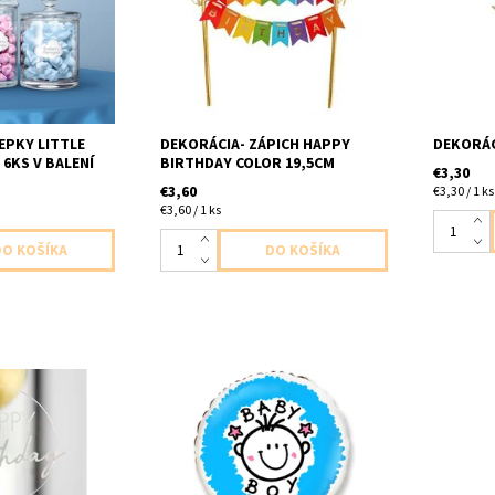
na oznacenie 6ks
baleni dlzka 19,5cm
atd ONE 1
11x15cm
EPKY LITTLE
DEKORÁCIA- ZÁPICH HAPPY
DEKORÁC
 6KS V BALENÍ
BIRTHDAY COLOR 19,5CM
€3,30
€3,60
€3,30 / 1 ks
€3,60 / 1 ks
biely stastne
foliovy balon modry s napisom
fóliový b
 baleni velkost
chlapec 1ks v baleni velkost 45cm
baleni v
dodavame nenafukany