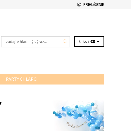
PRIHLÁSENIE
0 ks /
€0
PARTY CHLAPCI
Y