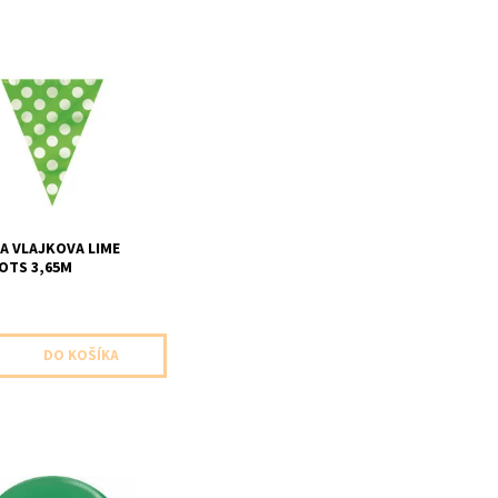
girlanda vlajkova
 zelena s bielymi
1ks v baleni dlzka 3,65m
A VLAJKOVA LIME
OTS 3,65M