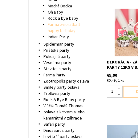
Safari
Modrá Bodka
Oh Baby
Rock a bye baby
papierový zapich
baleni z toho 4x
Farma zvieratka 1
4xdomček 4x zv
happy birthday
Indian Party
Spiderman party
Pirátska party
Policajná party
DEKORÁCIA - Z
Vesmírna party
PARTY 12KS V B
Stavitelia party
Farma Party
€5,90
€0,49 / 1 ks
Zootropolis party oslava
Smiley party oslava
Trollovia party
Rock A Bye Baby party
Vláčik Tomáš Thomas
oslava s krtkom a jeho
kamarátmi v záhrade
Safari party
Dinosaurus party
papierove nalep
Leví kráľ party oslava