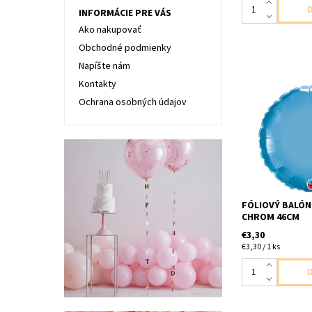
INFORMÁCIE PRE VÁS
Ako nakupovať
Obchodné podmienky
Napíšte nám
Kontakty
Ochrana osobných údajov
Fóliový balón v 
chromovy 1ks v b
46cm dodavame 
FÓLIOVÝ BALÓN
CHROM 46CM
€3,30
€3,30 / 1 ks