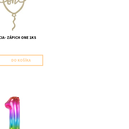
ks v baleni velkost
IA- ZÁPICH ONE 1KS
alón číslo 1 farebny 1ks v
elkost 81cm