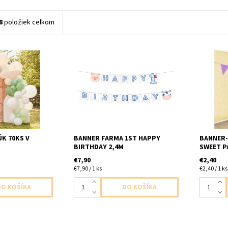
8
položiek celkom
rôznej
papierový banner ststne prve
papierová
.zelenej,zelené a
narodeniny farma 1ks v baleni
farebna 1
alonov balenie
dlzka 2,4mx 15,2cm
onovej
cich bodov a
s je na krabičke a
K 70KS V
BANNER FARMA 1ST HAPPY
BANNER-
BIRTHDAY 2,4M
SWEET P
€7,90
€2,40
€7,90 / 1 ks
€2,40 / 1 ks