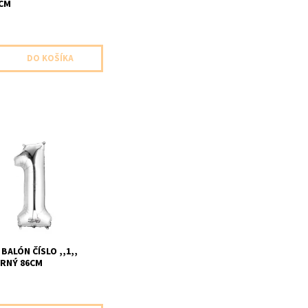
6CM
lon cislo ,,1,, strieborny
eni velkost cc 86cm
e nenafukany
BALÓN ČÍSLO ,,1,,
RNÝ 86CM