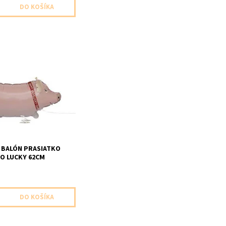
alon v tvare prasiatka 1ks
velkost 62,2cm
 nenafukany ak sa
eliom bude poskakovat,
zavazie a dieta ho moze
 sebou
 BALÓN PRASIATKO
O LUCKY 62CM