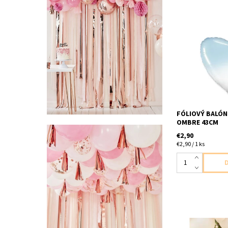
Fóliový balón v 
biele 1ks v bale
balón dodávame
FÓLIOVÝ BALÓN
OMBRE 43CM
€2,90
€2,90 / 1 ks