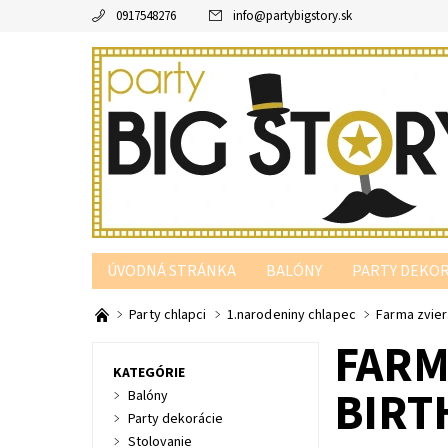
0917548276
info
@
partybigstory.sk
ÚVODNÁ STRÁNKA
BALÓNY
PARTY DEKOR
PARTY PODĽA FARBY
Party chlapci
1.narodeniny chlapec
Farma zvier
FARM
KATEGÓRIE
BIRT
Balóny
Party dekorácie
Stolovanie