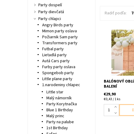
Party dospelí
Party dievčatá
Radiť podľa:
7
Party chlapci
Angry Birds party
Mimon party oslava
Požiarnik Sam party
latexové balony 
Transformers party
velkosti,biele bl
Futbal party
šalviovej 70ks b
obsahuje 4m bal
Lietadlá party
pasky,50ks lepia
Autá Cars party
silon navod/popi
Furby party oslava
na internete
Spongebob party
Little plane party
BALÓNOVÝ OBLÚ
1.narodeniny chlapec
BALENÍ
Little star
€29,90
Malý námorník
€0,43 / 1 ks
Party Korytnačka
Blue 1 Birthday
Malý princ
Party na palube
1st Birthday