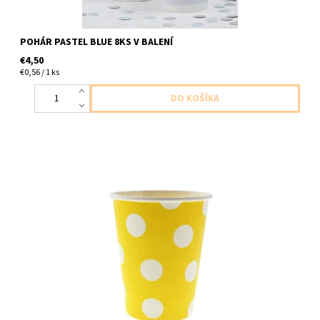
POHÁR PASTEL BLUE 8KS V BALENÍ
€4,50
€0,56 / 1 ks
papierovy pohar zlty s bielymi bodkami 6ks v balení velkost
270ml