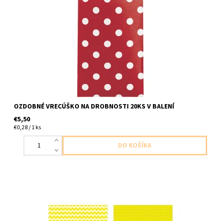
papierove verecusko na drobnosti 20ks v balení velkost 10,1 x
6,35cm
OZDOBNÉ VRECÚŠKO NA DROBNOSTI 20KS V BALENÍ
€5,50
€0,28 / 1 ks
papieoré podložky, 6ks v balení, 40x30cm