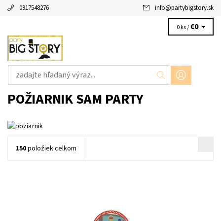
0917548276
info
@
partybigstory.sk
€0
0 ks /
POŽIARNIK SAM PARTY
150
položiek celkom
Papierový tanier 8ks v balení velkost 23cm