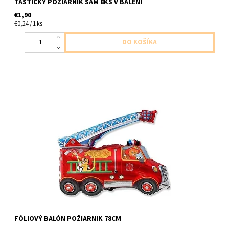
TAŠTIČKY POŽIARNIK SAM 8KS V BALENI
€1,90
€0,24 / 1 ks
foliovy balon v tvare hasickeho auta 1ks v baleni velkost 78x78cm
dodavame nenafukany
FÓLIOVÝ BALÓN POŽIARNIK 78CM