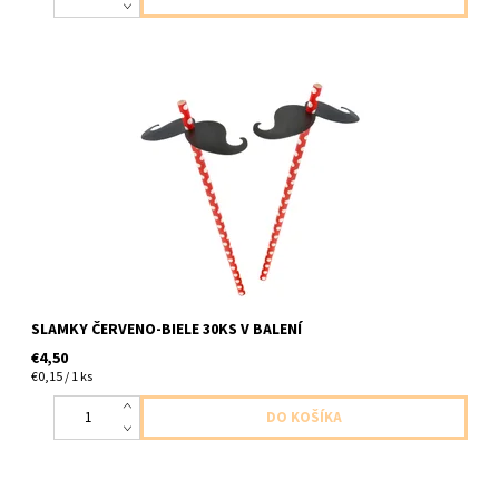
30ks papierove slamky
SLAMKY ČERVENO-BIELE 30KS V BALENÍ
€4,50
€0,15 / 1 ks