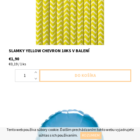
SLAMKY YELLOW CHEVRON 10KS V BALENÍ
€1,90
€0,19 / 1 ks
Fóliový balón v tvare kruhu modro chromovy 1ks v baleni velkost
46cm dodavame nenafukany
Tento web používa súbory cookie. Ďalším prechádzaním tohto webu vyjadrujete
súhlas s ich používaním.
ROZUMIEM