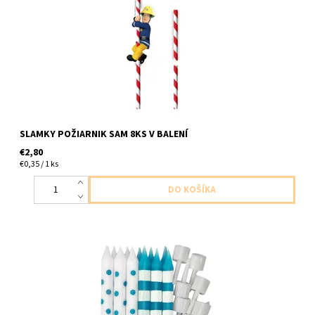
v balení
SLAMKY POŽIARNIK SAM 8KS V BALENÍ
€2,80
€0,35 / 1 ks
sviečky 12ks v baleni 6ks biele s modrymi bodkami 6ks modre s
bielymi pasikmi