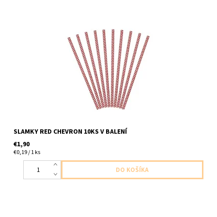
papierové slamky cervene sipky 10ks v baleni dlzka slamky
19,5cm
SLAMKY RED CHEVRON 10KS V BALENÍ
€1,90
€0,19 / 1 ks