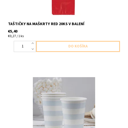
TAŠTIČKY NA MAŠKRTY RED 20KS V BALENÍ
€5,40
€0,27 / 1 ks
Papierový pohár pastelovo modra 8ks v balení velkost 200ml