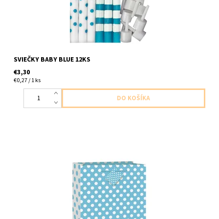
SVIEČKY BABY BLUE 12KS
€3,30
€0,27 / 1 ks
papierova darcekova taska modra s bielymi bodkami 1ks v baleni
velkost 32x27cm