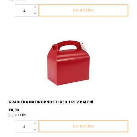
papierova krabicka cervena 1ks v baleni velkost 12x10x15
KRABIČKA NA DROBNOSTI RED 1KS V BALENÍ
€0,90
€0,90 / 1 ks