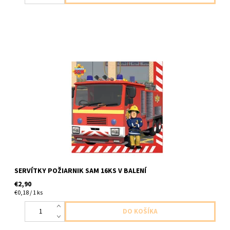
papierove servitky sam 2vrstvove 16ks v balení velkost 33cm
SERVÍTKY POŽIARNIK SAM 16KS V BALENÍ
€2,90
€0,18 / 1 ks