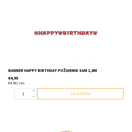
papierový banner s napisom stastne narodeniny 1ks v baleni
dlzka 1,8m
BANNER HAPPY BIRTHDAY POŽIARNIK SAM 1,8M
€4,90
€4,90 / 1 ks