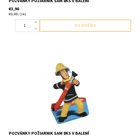
POZVÁNKY POŽIARNIK SAM 8KS V BALENÍ
€3,90
€0,49 / 1 ks
papierove pozvanky s postavickou poziarnika sama 8ks v balení
8ks pozvanok a 8ks obalok
POZVÁNKY POŽIARNIK SAM 8KS V BALENÍ