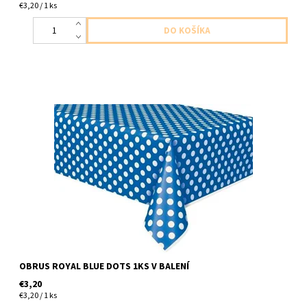
€3,20 / 1 ks
plastovy obrus kralovska modra s bielymi bodkami 1ks v baleni
velkost 1,37 x 2,74m
OBRUS ROYAL BLUE DOTS 1KS V BALENÍ
€3,20
€3,20 / 1 ks