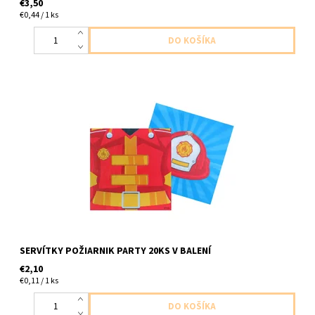
€3,50
€0,44 / 1 ks
papietove servitky poziarnik 2vrstvove 20ks v balení velkost
33x33cm
SERVÍTKY POŽIARNIK PARTY 20KS V BALENÍ
€2,10
€0,11 / 1 ks