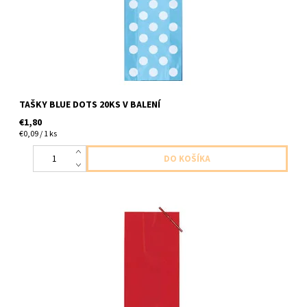
TAŠKY BLUE DOTS 20KS V BALENÍ
€1,80
€0,09 / 1 ks
plastove tasticky na maskrty/drobnosti cervene 20ks v balení
velkost 12,7 x 28,5cm