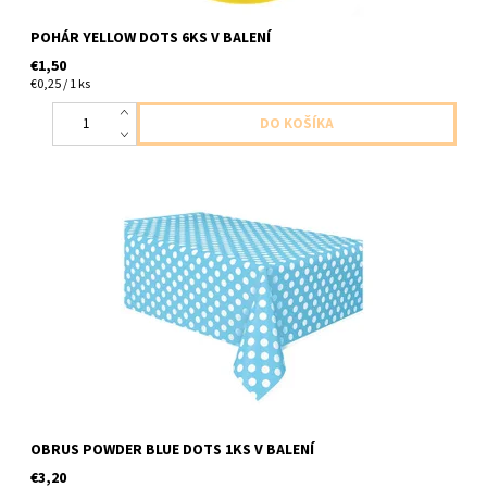
POHÁR YELLOW DOTS 6KS V BALENÍ
€1,50
€0,25 / 1 ks
plastovy obrus bledomodry s bielymi bodkami 1ks v baleni
velkost 1,37 x 2,74m
OBRUS POWDER BLUE DOTS 1KS V BALENÍ
€3,20