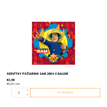
papierové servítky Sam 2vrstvove 20ks v balení velkost
33x33cm
SERVÍTKY POŽIARNIK SAM 20KS V BALENÍ
€3,90
€0,20 / 1 ks