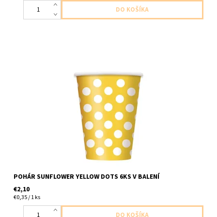
papierovy pohar zlty s bielymi bodkami 6ks v balení velkost
355ml
POHÁR SUNFLOWER YELLOW DOTS 6KS V BALENÍ
€2,10
€0,35 / 1 ks