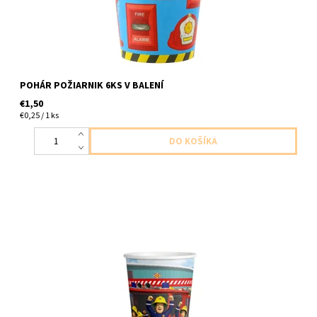
POHÁR POŽIARNIK 6KS V BALENÍ
€1,50
€0,25 / 1 ks
Papierový pohár Požiarnik sam 8ks v balení velkost 250ml