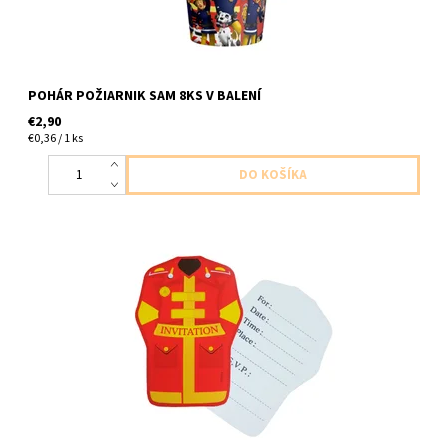
POHÁR POŽIARNIK SAM 8KS V BALENÍ
€2,90
€0,36 / 1 ks
papierove pozvanky uniforma poziarnika 6ks v balení 6ks
pozvanok a 6ks obalok