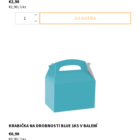
€2,90
€2,90 / 1 ks
Papierová krabička modra 1ks v baleni velkost 12x15x10 cm
KRABIČKA NA DROBNOSTI BLUE 1KS V BALENÍ
€0,90
€0,90 / 1 ks