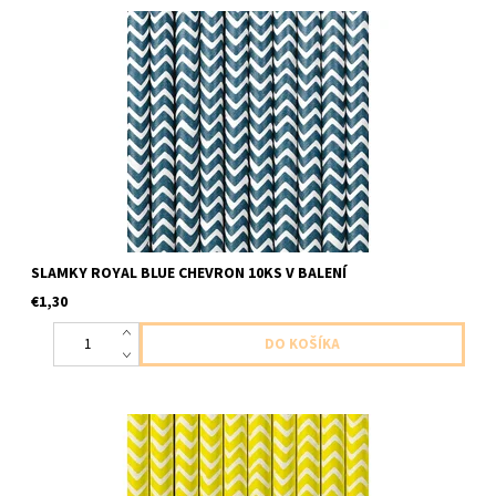
papierové slamky modre sipky 10ks v balení
SLAMKY ROYAL BLUE CHEVRON 10KS V BALENÍ
€1,30
papierové slamky zlte sipky 10ks v balení dlzka slamky 19,5cm