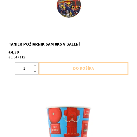
TANIER POŽIARNIK SAM 8KS V BALENÍ
€4,30
€0,54 / 1 ks
papierovy pohar poziarnik 6ks v balení velkost 270ml