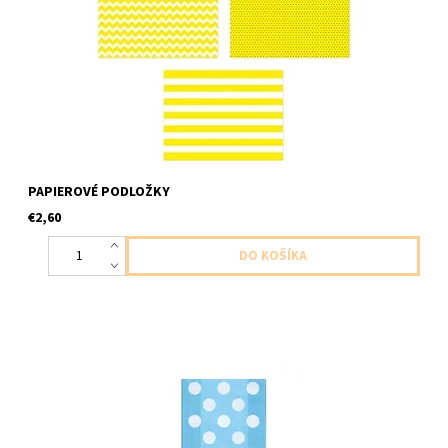
PAPIEROVÉ PODLOŽKY
€2,60
plastove darcekove tasticky modre s bielymi bodkami 20ks v
balení velkost 28,5 x 12,5cm