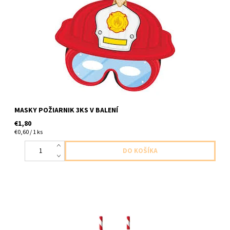
papierové masky požiarnik 3ks v balení velkost uni
MASKY POŽIARNIK 3KS V BALENÍ
€1,80
€0,60 / 1 ks
papierové slamky s papierovou dekoracou poziarnika sama 8ks