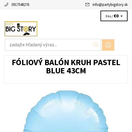
0917548276
info
@
partybigstory.sk
€0
0 ks /
FÓLIOVÝ BALÓN KRUH PASTEL
BLUE 43CM