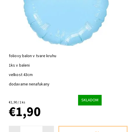
foliovy balon v tvare kruhu
1ks v baleni
velkost 43cm
dodavame nenafukany
SKLADOM
€1,90 / 1 ks
€1,90