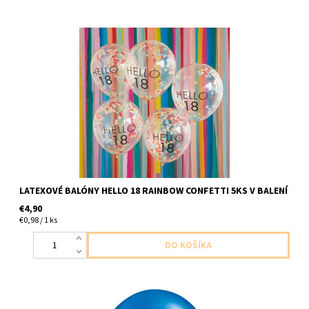
latexove balony cire s cislom 18 a farebnymi kofetami 5ks v
baleni velkost do 30cm dodavame nenafukane
LATEXOVÉ BALÓNY HELLO 18 RAINBOW CONFETTI 5KS V BALENÍ
€4,90
€0,98 / 1 ks