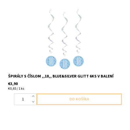
plastovo papierove visiace dekoracie špirálky s cislom ,, 18,,
modro strieborne trblietave 6ks v baleni dzka cca 80cm
ŠPIRÁLY S ČÍSLOM ,,18,, BLUE&SILVER GLITT 6KS V BALENÍ
€3,90
€0,65 / 1 ks