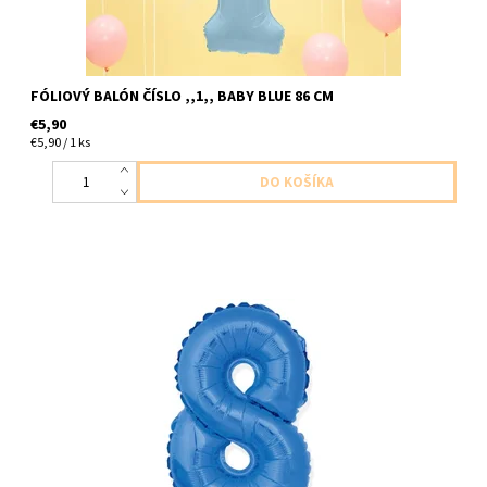
FÓLIOVÝ BALÓN ČÍSLO ,,1,, BABY BLUE 86 CM
€5,90
€5,90 / 1 ks
foliovy balon cislo ,,8,, modry 1ks v baleni velkost cca 35cm
dodavame nenafukany, nefúkať héliom, balón by sa nevznášal