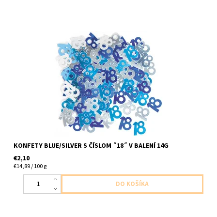
plastove konfety ,,18,, modro strieborne 14,1 g
KONFETY BLUE/SILVER S ČÍSLOM ˝18˝ V BALENÍ 14G
€2,10
€14,89 / 100 g