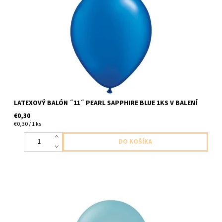
letexovy balon ,,11,, perletovo zafirovo modra 1ks v baleni
veľkosť 28cm dodavame nenafukany
LATEXOVÝ BALÓN ˝11˝ PEARL SAPPHIRE BLUE 1KS V BALENÍ
€0,30
€0,30 / 1 ks
latexový balón modre sklo balení 1ks veľkosť cca do 30cm
dodavame nenafukany