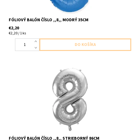
FÓLIOVÝ BALÓN ČÍSLO ,,8,, MODRÝ 35CM
€2,20
€2,20 / 1 ks
foliovy balon cislo ,,8,, strieborny 1ks v baleni velkost cca 86cm
dodavame nenafukany
FÓLIOVÝ BALÓN ČÍSLO ,,8,, STRIEBORNÝ 86CM