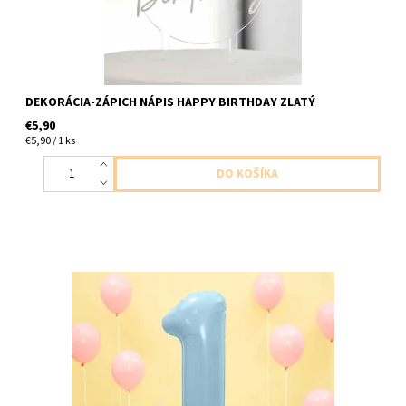
DEKORÁCIA-ZÁPICH NÁPIS HAPPY BIRTHDAY ZLATÝ
€5,90
€5,90 / 1 ks
Fóliový balón cislo ,,1,, bledomodrý matny 1ks v baleni velkost
cca 86cm dodavame nenafukany