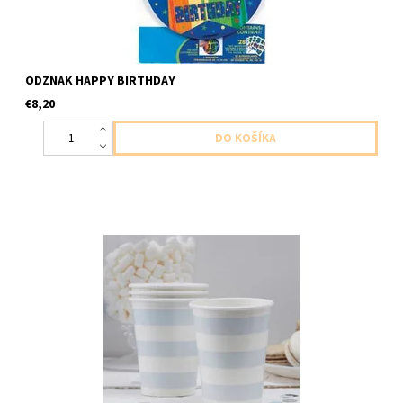
ODZNAK HAPPY BIRTHDAY
€8,20
Papierový pohár pastelovo modra 8ks v balení velkost 200ml