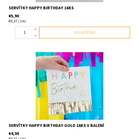
SERVÍTKY HAPPY BIRTHDAY 16KS
€5,90
€0,37 / 1 ks
papierove servitky stastne narodeniny so zlatymi strapcami
2vrstvove 16ks v balení velkost 33x33cm
SERVÍTKY HAPPY BIRTHDAY GOLD 16KS V BALENÍ
€4,90
€0,31 / 1 ks