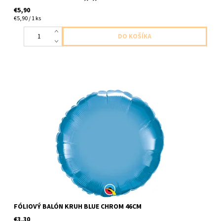
€5,90
€5,90 / 1 ks
Fóliový balón v tvare kruhu modro chromovy 1ks v baleni velkost
46cm dodavame nenafukany
FÓLIOVÝ BALÓN KRUH BLUE CHROM 46CM
€3,30