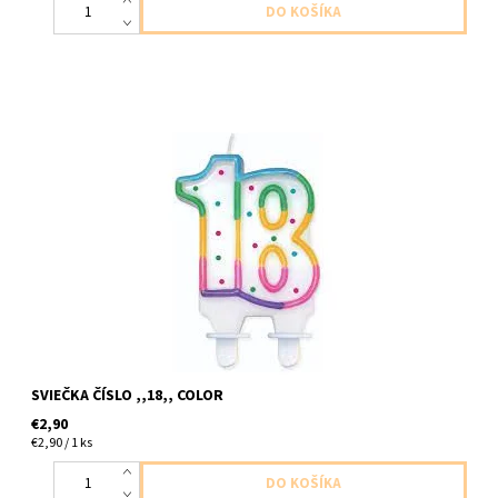
sviecka cislo ,,18,, farebna 1ks v baleni velkost 8cm
SVIEČKA ČÍSLO ,,18,, COLOR
€2,90
€2,90 / 1 ks