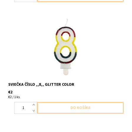
sviečka farebná ,,8,, farebna trblietava 1ks v baleni cca 6cm
SVIEČKA ČÍSLO ,,8,, GLITTER COLOR
€2
€2 / 1 ks