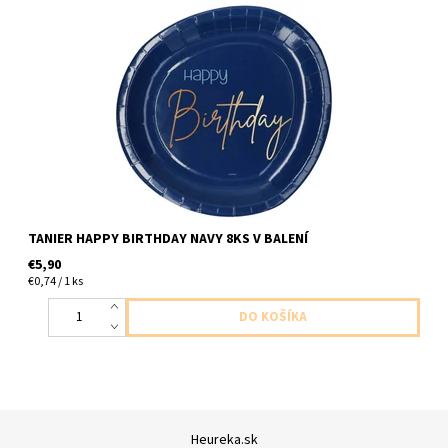
paperivy tanier modry s napisom stastne narodeniny 8ks v baleni
velkost 23cm
TANIER HAPPY BIRTHDAY NAVY 8KS V BALENÍ
€5,90
€0,74 / 1 ks
Heureka.sk