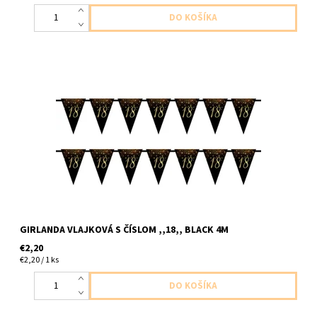
papierova girlanda vlajkova s cislom 18 cierno zlata dlzka 4m
GIRLANDA VLAJKOVÁ S ČÍSLOM ,,18,, BLACK 4M
€2,20
€2,20 / 1 ks