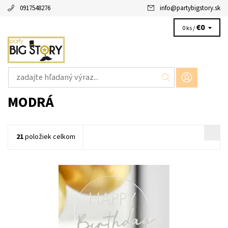
0917548276
info
@
partybigstory.sk
€0
0 ks /
MODRÁ
21
položiek celkom
plastový zápich biely stastne narodeniny 1ks v baleni velkost
18x12cm