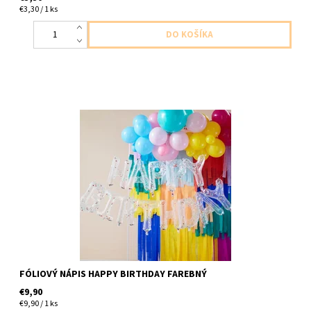
€3,30 / 1 ks
foliove pismena Happy birthday v kazdom pismene su vnutri
farebne konfety dodavame neafukane, nefúkať héliom, balóny
by sa nevznášali velkost 36x26x8cm 1- písmeo v...
FÓLIOVÝ NÁPIS HAPPY BIRTHDAY FAREBNÝ
€9,90
€9,90 / 1 ks