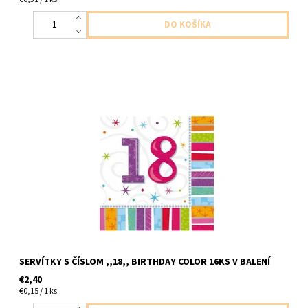
papierove servitka s cislom ,,18,, farebne 3vrstvove 16ks v
balení velkost 32,7x32,7cm
SERVÍTKY S ČÍSLOM ,,18,, BIRTHDAY COLOR 16KS V BALENÍ
€2,40
€0,15 / 1 ks