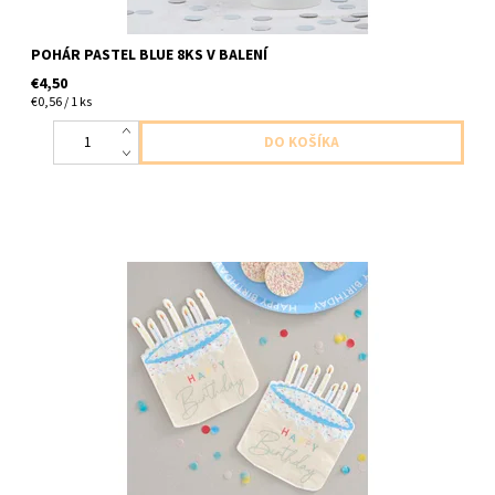
POHÁR PASTEL BLUE 8KS V BALENÍ
€4,50
€0,56 / 1 ks
Papierové servítkystastne narodeniny 2vrstvove tvar torta 16ks
v balení velkost 16,5x13cm