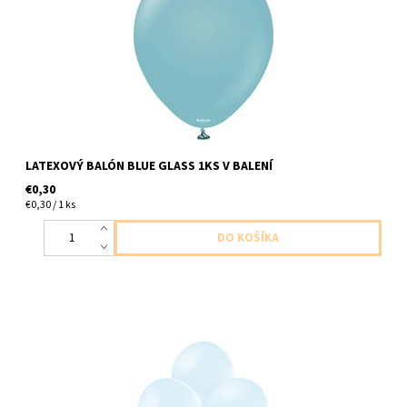
LATEXOVÝ BALÓN BLUE GLASS 1KS V BALENÍ
€0,30
€0,30 / 1 ks
latexovy balon ladovo modra 1ks v baleni velkost cca do 30 cm
dodavame nenafukany