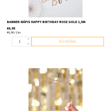
BANNER-NÁPIS HAPPY BIRTHDAY ROSE GOLD 1,5M
€6,90
€6,90 / 1 ks
čelenka zlata 30 to day 1ks v ableni velkost uni