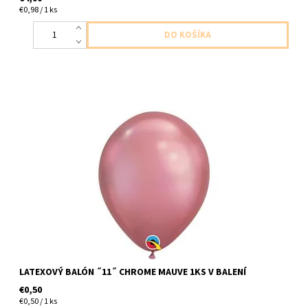
€0,98 / 1 ks
latexový balón ,,11,, chromova fialova 1ks v balení velkosť cca
do 30cm dodavame nenafukane
LATEXOVÝ BALÓN ˝11˝ CHROME MAUVE 1KS V BALENÍ
€0,50
€0,50 / 1 ks