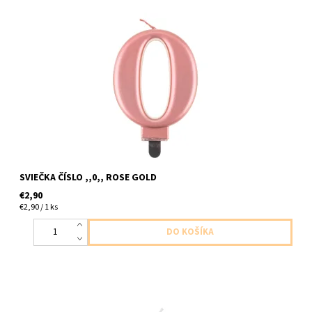
sviečka cislo ,,0,, zlato ruzova 1ks v baleni cca 7cm
SVIEČKA ČÍSLO ,,0,, ROSE GOLD
€2,90
€2,90 / 1 ks