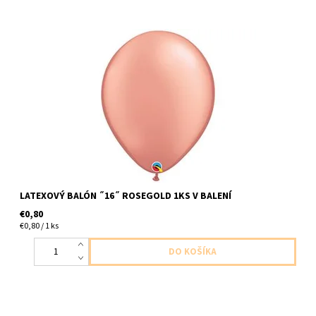
Latexový balón ,,16,, ruzovozlata 1ks v baleni veľkosť 40cm
dodavame nenafukane
LATEXOVÝ BALÓN ˝16˝ ROSEGOLD 1KS V BALENÍ
€0,80
€0,80 / 1 ks