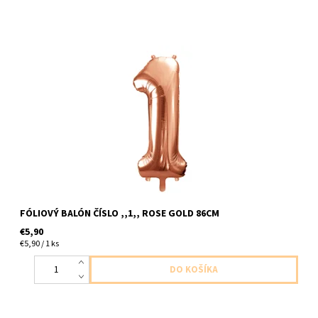
foliove cislo ,,1,, ruzovo zlata 1ks v baleni velkost 86cm
dodavame nenafukany
FÓLIOVÝ BALÓN ČÍSLO ,,1,, ROSE GOLD 86CM
€5,90
€5,90 / 1 ks