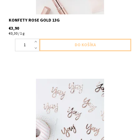
KONFETY ROSE GOLD 13G
€3,90
€0,30 / 1 g
papierové konfety YAY ruzova zlate 14g v baleni