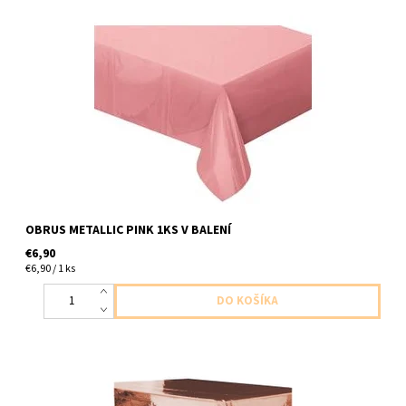
plastovy leskly obrus ruzovo metalicky az ruzovo zlaty 1ks v
baleni velkost 1,37 x 1,83m
OBRUS METALLIC PINK 1KS V BALENÍ
€6,90
€6,90 / 1 ks
Plastový obrus ruzova zlata 1ks v baleni velkost 1,37 x 2,74m