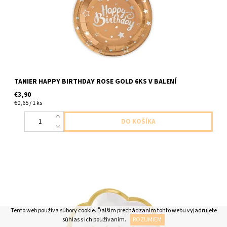
TANIER HAPPY BIRTHDAY ROSE GOLD 6KS V BALENÍ
€3,90
€0,65 / 1 ks
papierový tanier ruzovy oblacik 8ks v balení velkost 16,5cm
Tento web používa súbory cookie. Ďalším prechádzaním tohto webu vyjadrujete
súhlas s ich používaním.
ROZUMIEM