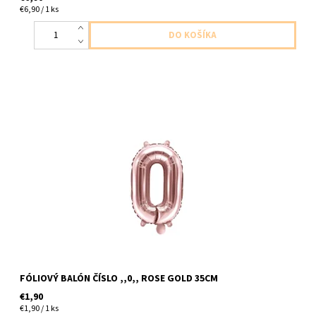
€6,90 / 1 ks
foliovy balon cislo ,,0,, ruzovo zlata 1ks v baleni velkost cca 35cm
dodavame nenafukany,nefúkať héliom, balóny ba sa nevznášal
FÓLIOVÝ BALÓN ČÍSLO ,,0,, ROSE GOLD 35CM
€1,90
€1,90 / 1 ks