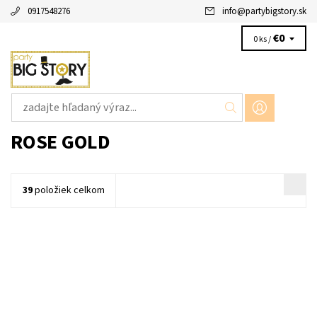
0917548276
info
@
partybigstory.sk
€0
0 ks /
ROSE GOLD
39
položiek celkom
papierová girlanda c cislom 30 black dlzka 3m