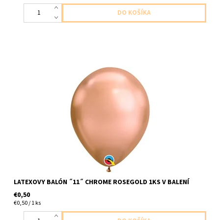
latexovy balon chromova ruzovozlata 1ks v baleni velkost cca do
30cm dodavame nenafukany
LATEXOVY BALÓN ˝11˝ CHROME ROSEGOLD 1KS V BALENÍ
€0,50
€0,50 / 1 ks