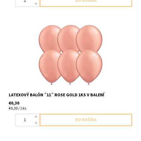
Latexový balón,,11,, ruzovo zlata 1ks v balení velkost 28cm
dodavame nenafukane
LATEXOVÝ BALÓN ˝11˝ ROSE GOLD 1KS V BALENÍ
€0,30
€0,30 / 1 ks