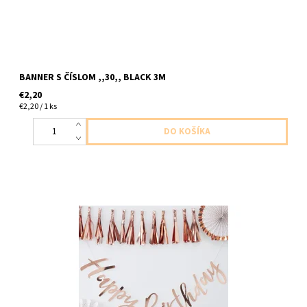
BANNER S ČÍSLOM ,,30,, BLACK 3M
€2,20
€2,20 / 1 ks
Papierový banner napis všetko najlepšie ruzovo zlatej 1ks v
baleni velkost 1,8m x19cm