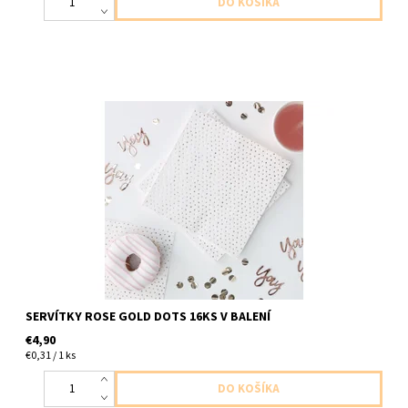
papierove servitky biele s ruzovo zlatymi bodkami 3vrstvove
16ks v balení velkost 33x33cm 3 vrstvové
SERVÍTKY ROSE GOLD DOTS 16KS V BALENÍ
€4,90
€0,31 / 1 ks