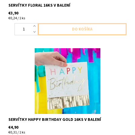
SERVÍTKY FLORAL 16KS V BALENÍ
€3,90
€0,24 / 1 ks
papierove servitky stastne narodeniny so zlatymi strapcami
2vrstvove 16ks v balení velkost 33x33cm
SERVÍTKY HAPPY BIRTHDAY GOLD 16KS V BALENÍ
€4,90
€0,31 / 1 ks