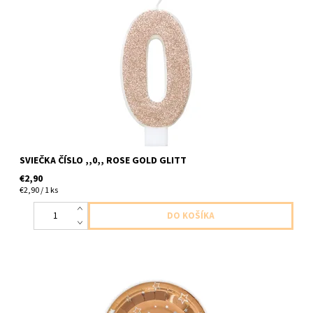
sviečka cislo ,,0,, ruzovo zlata trblietava 1ks v baleni cca 7cm
SVIEČKA ČÍSLO ,,0,, ROSE GOLD GLITT
€2,90
€2,90 / 1 ks
Papierový tanier s napisom všetko najlepšie ruzovo zlaty 6ks v
balení velkost 18cm