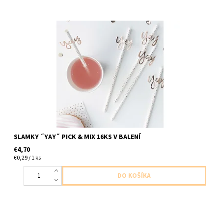
Papierové slamky biele s bodkami a napisom ,,jaj,, ruzovozlatej
16ks v baleni velkost 20cm
SLAMKY ˝YAY˝ PICK & MIX 16KS V BALENÍ
€4,70
€0,29 / 1 ks