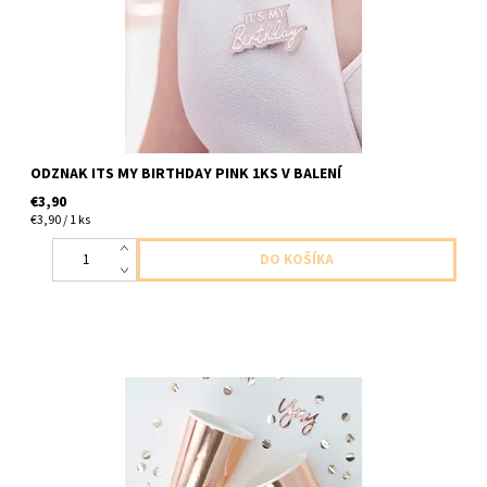
ODZNAK ITS MY BIRTHDAY PINK 1KS V BALENÍ
€3,90
€3,90 / 1 ks
papierový pohár ruzovo zlaty 8ks v balení velkost 220ml