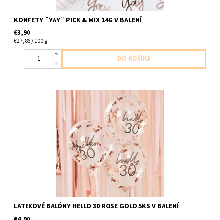
KONFETY ˝YAY˝ PICK & MIX 14G V BALENÍ
€3,90
€27,86 / 100 g
latexove cire balony s napisom hello 30 a s ruzovo zlatymi
konfetami 5ks v baleni velkost cca do 30cm dodavame
nenafukane
LATEXOVÉ BALÓNY HELLO 30 ROSE GOLD 5KS V BALENÍ
€4,90