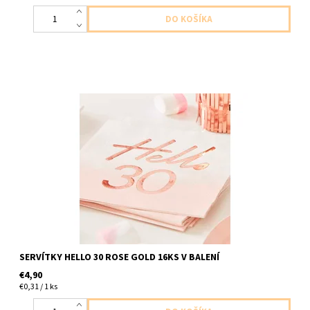
papierove servitkys cislom 30 ruzovo zlate 2-vrstvove 16ks v
balení velkost 33x33cm
SERVÍTKY HELLO 30 ROSE GOLD 16KS V BALENÍ
€4,90
€0,31 / 1 ks