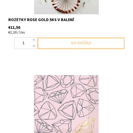
ROZETKY ROSE GOLD 5KS V BALENÍ
€11,50
€2,30 / 1 ks
papierové servítky ruzove a zlaty diamant 2vrstvove 16ks v
baleni velkost 33x33cm