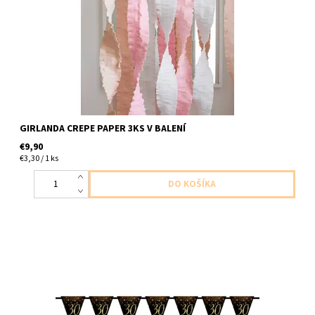
10cm x 4m
GIRLANDA CREPE PAPER 3KS V BALENÍ
€9,90
€3,30 / 1 ks
papierový vlajkova girlanda s cislom 30 cierno zlata dlzka 4m