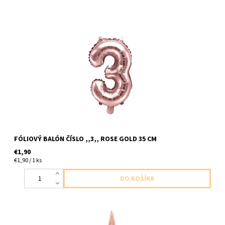
foliovy balon cislo ,,3,,ruzovo zlaty 1ks v baleni velkost cca
20x35cm dodavame nenafukany,nefukat heliom balon by sa
nevznasal
FÓLIOVÝ BALÓN ČÍSLO ,,3,, ROSE GOLD 35 CM
€1,90
€1,90 / 1 ks