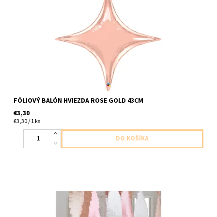
foliovy balon v tvare hviezdy ruzovo zlata 1ks v baleni velkost
43cm dodavame nenafukany, nefukat heliom nevzniesla by sa
FÓLIOVÝ BALÓN HVIEZDA ROSE GOLD 43CM
€3,30
€3,30 / 1 ks
Papierové girlandy 3ks v baleni ( je možné girlandy rozdelit a
docieliť tak väčší počet farba biela ruzova marhulková velkost