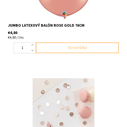
JUMBO LATEXOVÝ BALÓN ROSE GOLD 76CM
€4,80
€4,80 / 1 ks
papierove konfety ruzovo zlate 13g v baleni