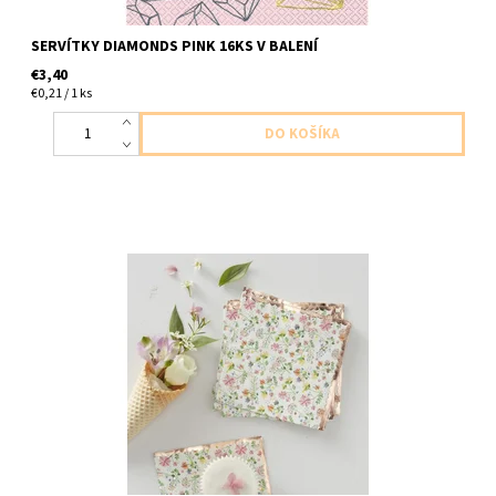
SERVÍTKY DIAMONDS PINK 16KS V BALENÍ
€3,40
€0,21 / 1 ks
papierové servítky kvietkove 2vrstvove 16ks v balení velkost
24x24cm