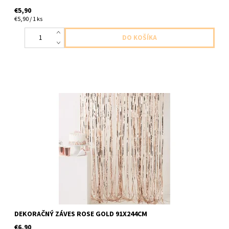
€5,90
€5,90 / 1 ks
dekoračný záves výška 244cm šírka 91cm plastové strapčeky
DEKORAČNÝ ZÁVES ROSE GOLD 91X244CM
€6,90