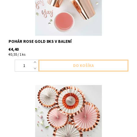
POHÁR ROSE GOLD 8KS V BALENÍ
€4,40
€0,55 / 1 ks
Papierové rozety ruzovo zlate 5ks v balení 3ks veľké 38cm 2ks
malé 28cm