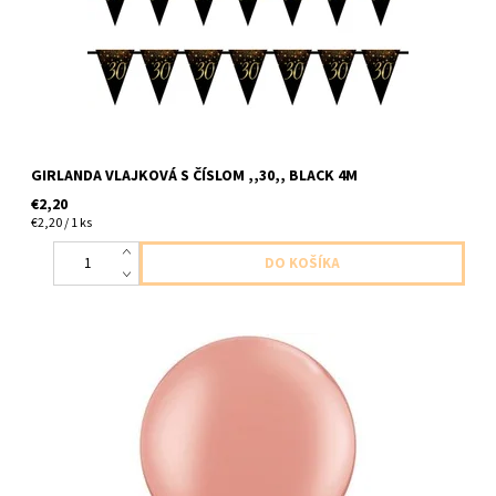
GIRLANDA VLAJKOVÁ S ČÍSLOM ,,30,, BLACK 4M
€2,20
€2,20 / 1 ks
jumbo latexový balón ruzovozlata 1ks v baleni veľkosť 76cm
dodavame nenafukany