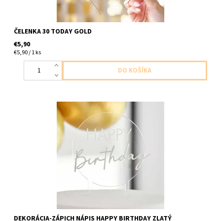
ČELENKA 30 TODAY GOLD
€5,90
€5,90 / 1 ks
plastový zápich biely stastne narodeniny 1ks v baleni velkost
18x12cm
DEKORÁCIA-ZÁPICH NÁPIS HAPPY BIRTHDAY ZLATÝ