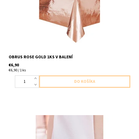
OBRUS ROSE GOLD 1KS V BALENÍ
€6,90
€6,90 / 1 ks
kovovy odznak ruzovy moj narodeninovy den 1ks v baleni
velkost 5x2,5cm