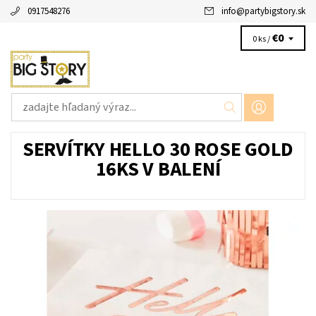
0917548276
info
@
partybigstory.sk
€0
0 ks /
SERVÍTKY HELLO 30 ROSE GOLD
16KS V BALENÍ