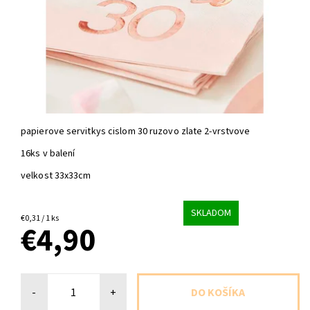
papierove servitkys cislom 30 ruzovo zlate 2-vrstvove
16ks v balení
velkost 33x33cm
SKLADOM
€0,31 / 1 ks
€4,90
-
+