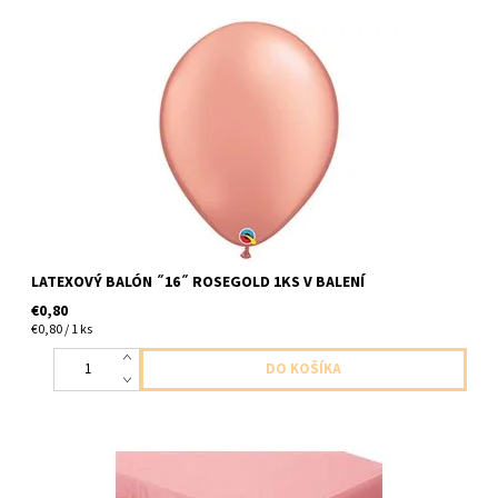
Latexový balón ,,16,, ruzovozlata 1ks v baleni veľkosť 40cm
dodavame nenafukane
LATEXOVÝ BALÓN ˝16˝ ROSEGOLD 1KS V BALENÍ
€0,80
€0,80 / 1 ks
plastovy leskly obrus ruzovo metalicky az ruzovo zlaty 1ks v
baleni velkost 1,37 x 1,83m