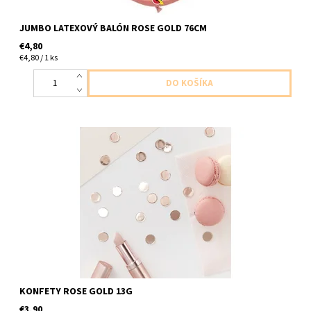
JUMBO LATEXOVÝ BALÓN ROSE GOLD 76CM
€4,80
€4,80 / 1 ks
papierove konfety ruzovo zlate 13g v baleni
KONFETY ROSE GOLD 13G
€3,90