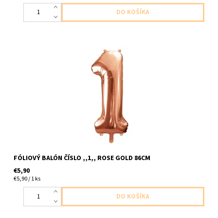
foliove cislo ,,1,, ruzovo zlata 1ks v baleni velkost 86cm
dodavame nenafukany
FÓLIOVÝ BALÓN ČÍSLO ,,1,, ROSE GOLD 86CM
€5,90
€5,90 / 1 ks