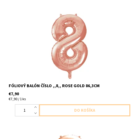
foliovy balon cislo ,,8,, zlato ruzovy 1ks v baleni velkost cca
86,3cm dodavame nenafukany
FÓLIOVÝ BALÓN ČÍSLO ,,8,, ROSE GOLD 86,3CM
€7,90
€7,90 / 1 ks