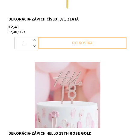
DEKORÁCIA-ZÁPICH ČÍSLO ,,8,, ZLATÁ
€2,40
€2,40 / 1 ks
Zápich do torty hello 18 zlatoruzovej 1ks v baleni dlzka 13x10cm
DEKORÁCIA-ZÁPICH HELLO 18TH ROSE GOLD