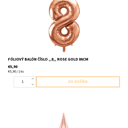
foliovy balon cislo ,,8,, ruzovo zlata 1ks v baleni velkost cca 86cm
dodavame nenafukane
FÓLIOVÝ BALÓN ČÍSLO ,,8,, ROSE GOLD 86CM
€5,90
€5,90 / 1 ks
foliovy balon v tvare hviezdy ruzovo zlata 1ks v baleni velkost
43cm dodavame nenafukany, nefukat heliom nevzniesla by sa