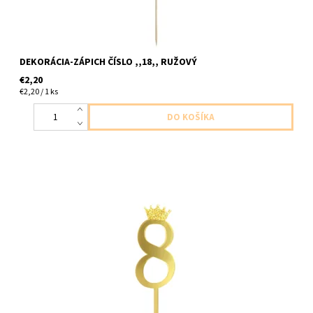
DEKORÁCIA-ZÁPICH ČÍSLO ,,18,, RUŽOVÝ
€2,20
€2,20 / 1 ks
plastova dekoracia cislo ,,8,, zlata s korunkou 1ks v baleni cca
10cm