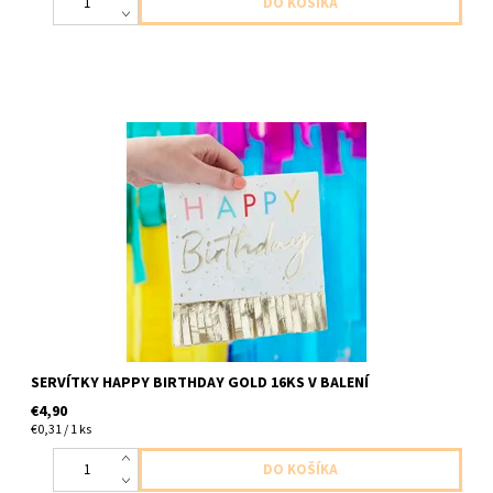
papierove servitky stastne narodeniny so zlatymi strapcami
2vrstvove 16ks v balení velkost 33x33cm
SERVÍTKY HAPPY BIRTHDAY GOLD 16KS V BALENÍ
€4,90
€0,31 / 1 ks