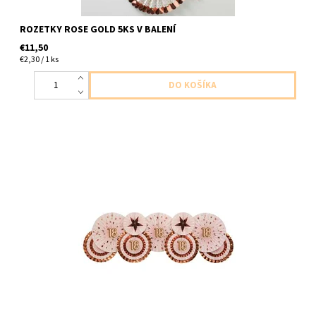
ROZETKY ROSE GOLD 5KS V BALENÍ
€11,50
€2,30 / 1 ks
papierové rozety ,,18,, rozovo zlate 3ks v balení 1x20cm 1x30cm
1x 35cm rozety je mozne použiť aj bez čisla 18