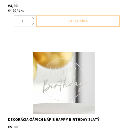
€4,90
€4,90 / 1 ks
plastový zápich biely stastne narodeniny 1ks v baleni velkost
18x12cm
DEKORÁCIA-ZÁPICH NÁPIS HAPPY BIRTHDAY ZLATÝ
€5,90