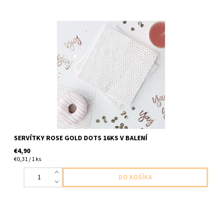
papierove servitky biele s ruzovo zlatymi bodkami 3vrstvove
16ks v balení velkost 33x33cm 3 vrstvové
SERVÍTKY ROSE GOLD DOTS 16KS V BALENÍ
€4,90
€0,31 / 1 ks