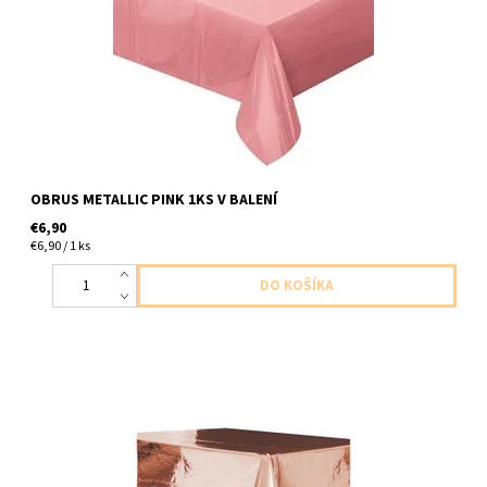
OBRUS METALLIC PINK 1KS V BALENÍ
€6,90
€6,90 / 1 ks
Plastový obrus ruzova zlata 1ks v baleni velkost 1,37 x 2,74m