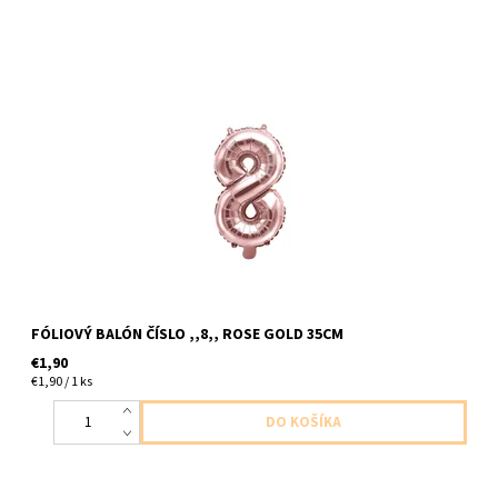
fóliový balón cislo ,,8,, ruzovo zlaty 1ks v baleni velkost cca
35cm dodavame nenafukany, balón nefúkať héliom, nevznášal
by sa
FÓLIOVÝ BALÓN ČÍSLO ,,8,, ROSE GOLD 35CM
€1,90
€1,90 / 1 ks