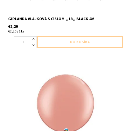
GIRLANDA VLAJKOVÁ S ČÍSLOM ,,18,, BLACK 4M
€2,20
€2,20 / 1 ks
jumbo latexový balón ruzovozlata 1ks v baleni veľkosť 76cm
dodavame nenafukany