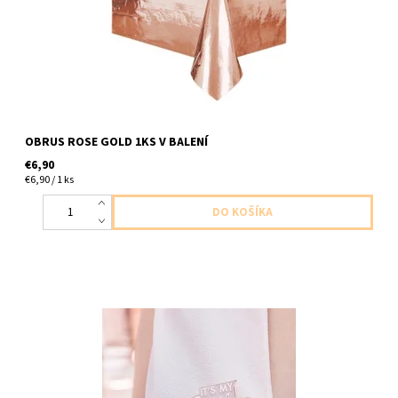
OBRUS ROSE GOLD 1KS V BALENÍ
€6,90
€6,90 / 1 ks
kovovy odznak ruzovy moj narodeninovy den 1ks v baleni
velkost 5x2,5cm