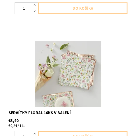
papierové servítky kvietkove 2vrstvove 16ks v balení velkost
24x24cm
SERVÍTKY FLORAL 16KS V BALENÍ
€3,90
€0,24 / 1 ks