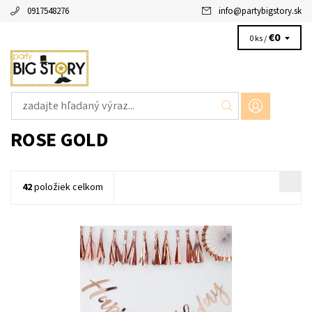
0917548276
info
@
partybigstory.sk
€0
0 ks /
ROSE GOLD
42
položiek celkom
Papierový banner napis všetko najlepšie ruzovo zlatej 1ks v
baleni velkost 1,8m x19cm