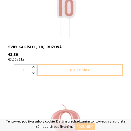
SVIEČKA ČÍSLO ,,18,, RUŽOVÁ
€3,30
€3,30 / 1 ks
sviečka cislo ,,8,, zlato ruzova 1 ks v balení cca 7cm
Tento web používa súbory cookie. Ďalším prechádzaním tohto webu vyjadrujete
súhlas s ich používaním.
ROZUMIEM