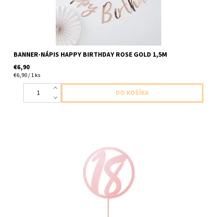
BANNER-NÁPIS HAPPY BIRTHDAY ROSE GOLD 1,5M
€6,90
€6,90 / 1 ks
papierovy zapich do torty cislo ,,18,, ruzovy 1ks v baleni