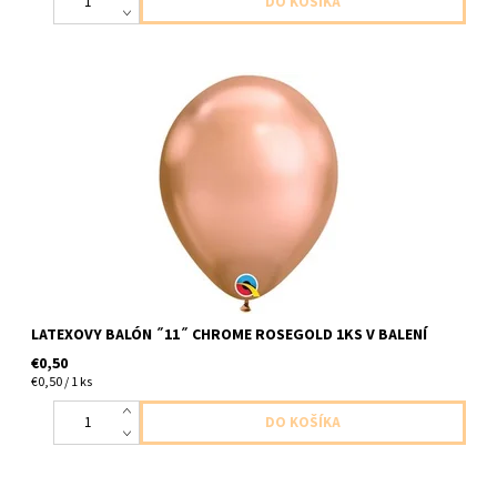
latexovy balon chromova ruzovozlata 1ks v baleni velkost cca do
30cm dodavame nenafukany
LATEXOVY BALÓN ˝11˝ CHROME ROSEGOLD 1KS V BALENÍ
€0,50
€0,50 / 1 ks