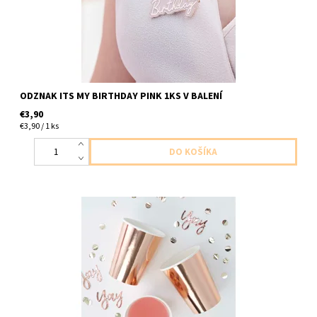
ODZNAK ITS MY BIRTHDAY PINK 1KS V BALENÍ
€3,90
€3,90 / 1 ks
papierový pohár ruzovo zlaty 8ks v balení velkost 220ml