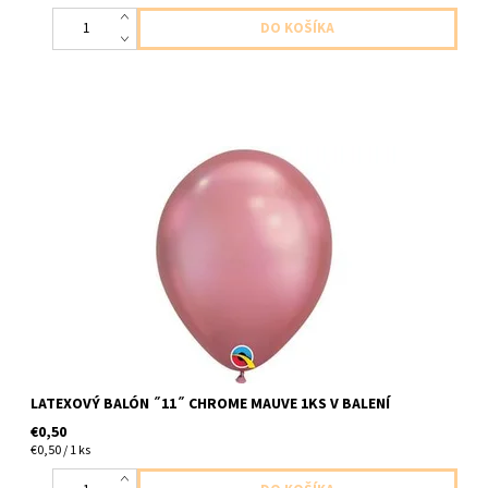
latexový balón ,,11,, chromova fialova 1ks v balení velkosť cca
do 30cm dodavame nenafukane
LATEXOVÝ BALÓN ˝11˝ CHROME MAUVE 1KS V BALENÍ
€0,50
€0,50 / 1 ks