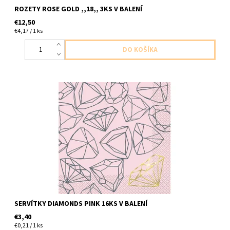
ROZETY ROSE GOLD ,,18,, 3KS V BALENÍ
€12,50
€4,17 / 1 ks
papierové servítky ruzove a zlaty diamant 2vrstvove 16ks v
baleni velkost 33x33cm
SERVÍTKY DIAMONDS PINK 16KS V BALENÍ
€3,40
€0,21 / 1 ks