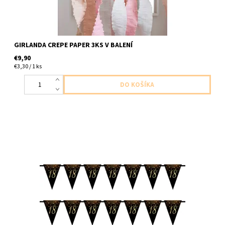
GIRLANDA CREPE PAPER 3KS V BALENÍ
€9,90
€3,30 / 1 ks
papierova girlanda vlajkova s cislom 18 cierno zlata dlzka 4m