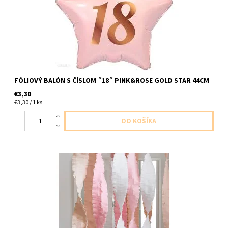
FÓLIOVÝ BALÓN S ČÍSLOM ˝18˝ PINK&ROSE GOLD STAR 44CM
€3,30
€3,30 / 1 ks
Papierové girlandy 3ks v baleni ( je možné girlandy rozdelit a
docieliť tak väčší počet farba biela ruzova marhulková velkost
10cm x 4m