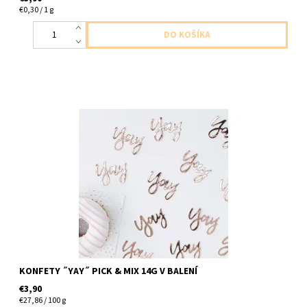
€0,30 / 1 g
papierové konfety YAY ruzova zlate 14g v baleni
KONFETY ˝YAY˝ PICK & MIX 14G V BALENÍ
€3,90
€27,86 / 100 g