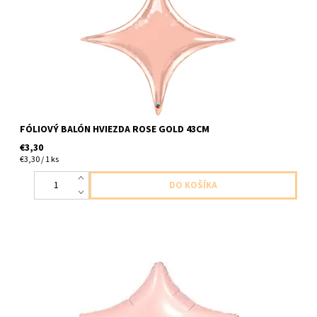
FÓLIOVÝ BALÓN HVIEZDA ROSE GOLD 43CM
€3,30
€3,30 / 1 ks
foliovy balon v tvare hviezdy ruzovy s cislom 18 ruzovo zlatym
1ks v baleni velkost 44cm dodavame nenafukany