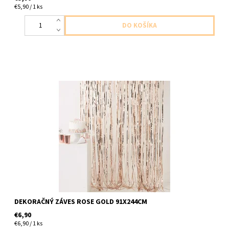
€5,90 / 1 ks
dekoračný záves výška 244cm šírka 91cm plastové strapčeky
DEKORAČNÝ ZÁVES ROSE GOLD 91X244CM
€6,90
€6,90 / 1 ks