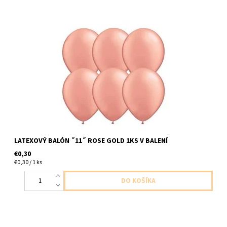
Latexový balón,,11,, ruzovo zlata 1ks v balení velkost 28cm
dodavame nenafukane
LATEXOVÝ BALÓN ˝11˝ ROSE GOLD 1KS V BALENÍ
€0,30
€0,30 / 1 ks