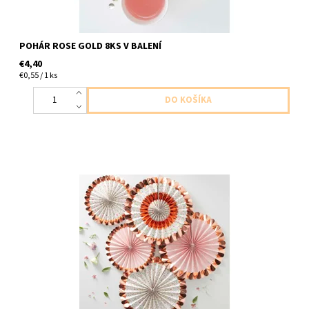
POHÁR ROSE GOLD 8KS V BALENÍ
€4,40
€0,55 / 1 ks
Papierové rozety ruzovo zlate 5ks v balení 3ks veľké 38cm 2ks
malé 28cm