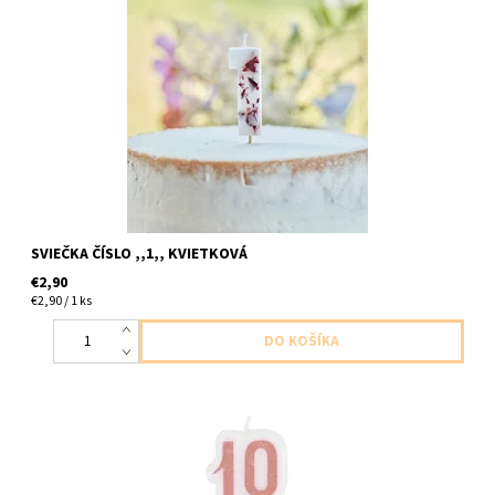
sviečka číslo ,,1,, so zapustenými kvietkami v sviečke 1ks balení
velkost cca 6cm
SVIEČKA ČÍSLO ,,1,, KVIETKOVÁ
€2,90
€2,90 / 1 ks
sviečka číslo ,,18,, ruzova trblietava 1ks v baleni cca 7cm