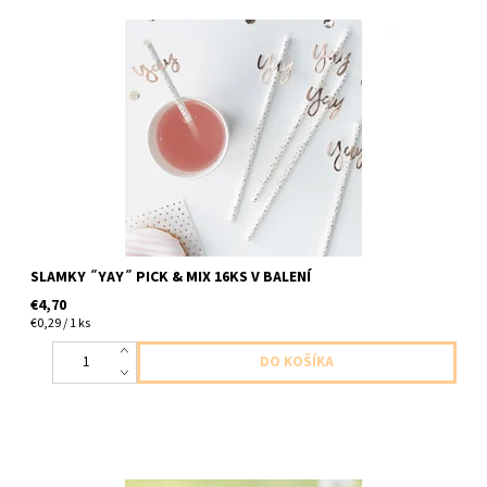
Papierové slamky biele s bodkami a napisom ,,jaj,, ruzovozlatej
16ks v baleni velkost 20cm
SLAMKY ˝YAY˝ PICK & MIX 16KS V BALENÍ
€4,70
€0,29 / 1 ks