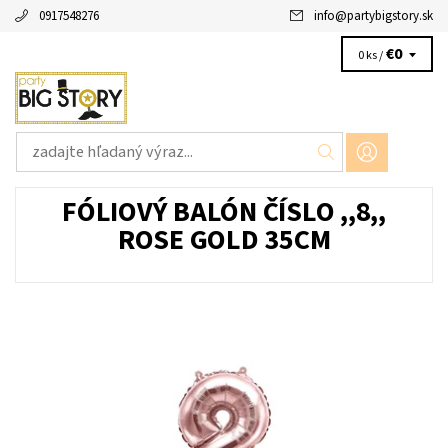
0917548276
info
@
partybigstory.sk
€0
0 ks /
FÓLIOVÝ BALÓN ČÍSLO ,,8,,
ROSE GOLD 35CM