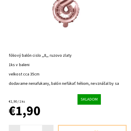
fóliový balón cislo ,,8,, ruzovo zlaty
1ks v baleni
velkost cca 35cm
dodavame nenafukany, balón nefúkať héliom, nevznášal by sa
SKLADOM
€1,90 / 1 ks
€1,90