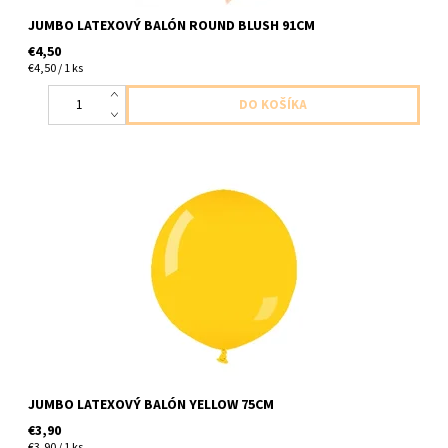
JUMBO LATEXOVÝ BALÓN ROUND BLUSH 91CM
€4,50
€4,50 / 1 ks
jumbo latexovy balon zlta 1ks v baleni velkost 75cm dodavame
nenafukany
JUMBO LATEXOVÝ BALÓN YELLOW 75CM
€3,90
€3,90 / 1 ks