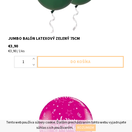
JUMBO BALÓN LATEXOVÝ ZELENÝ 75CM
€3,90
€3,90 / 1 ks
jumbo latexovy balon s napisom stastne narodeniny 1ks v baleni
velkost 91cm dodavame nenafukany
Tento web používa súbory cookie. Ďalším prechádzaním tohto webu vyjadrujete
súhlas s ich používaním.
ROZUMIEM