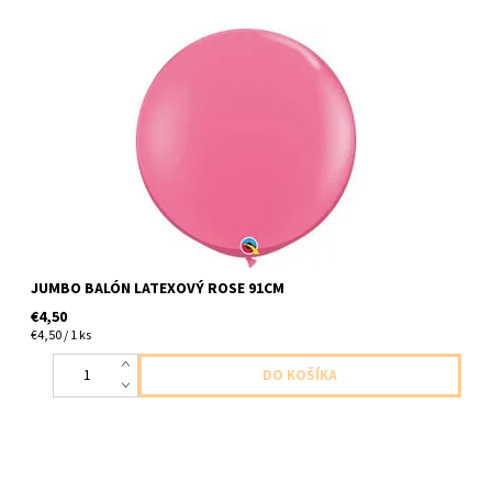
latexovy balon jumbo ruzova ruza 1ks v baleni velkost 91cm
dodavame nenafukany
JUMBO BALÓN LATEXOVÝ ROSE 91CM
€4,50
€4,50 / 1 ks