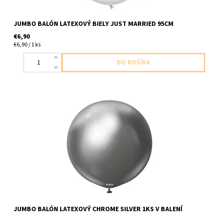
JUMBO BALÓN LATEXOVÝ BIELY JUST MARRIED 95CM
€6,90
€6,90 / 1 ks
Jumbo balón latexový choromova tmavo seda 1ks v baleni
velkost do cca 60cm dodavame nenafukny
JUMBO BALÓN LATEXOVÝ CHROME SILVER 1KS V BALENÍ