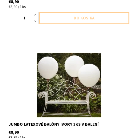
€8,90
€8,90 / 1 ks
latexove balony slonia kost 3ks v balení velkost 90cm dodavame
nenafukane
JUMBO LATEXOVÉ BALÓNY IVORY 3KS V BALENÍ
€8,90
€2,97 / 1 ks