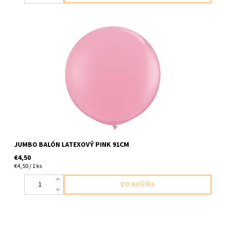
latexovy balon jumbo ruzova matna 1ks v baleni veľkosť do 91cm
dodavame nenafukany
JUMBO BALÓN LATEXOVÝ PINK 91CM
€4,50
€4,50 / 1 ks