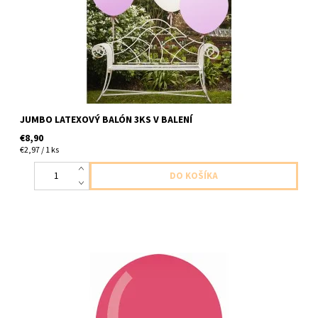
nenafukane
JUMBO LATEXOVÝ BALÓN 3KS V BALENÍ
€8,90
€2,97 / 1 ks
latexovy balon cerveno kovova cervena ruza 1ks v baleni
velkost 85cm dodavame nenafukany