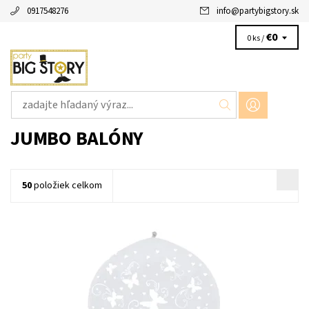
0917548276
info
@
partybigstory.sk
€0
0 ks /
JUMBO BALÓNY
50
položiek celkom
Jumbo balón latexový ciry s bielymi motylami 1ks v baleni velkost
cca 1m dodavame nenafukany