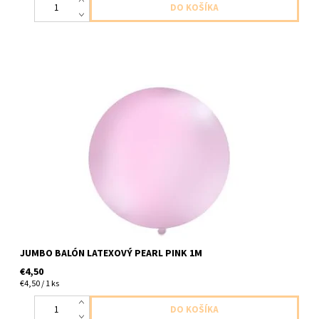
Jumbo balón latexový perletova ruzova 1ks v baleni velkost do
1m dodavame nenafukany
JUMBO BALÓN LATEXOVÝ PEARL PINK 1M
€4,50
€4,50 / 1 ks