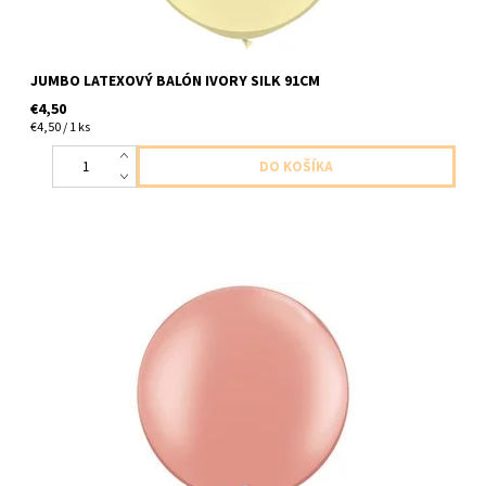
JUMBO LATEXOVÝ BALÓN IVORY SILK 91CM
€4,50
€4,50 / 1 ks
jumbo latexový balón ruzovozlata 1ks v baleni veľkosť 76cm
dodavame nenafukany