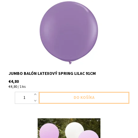
jumbo latexovy balon jarny orgovan 1ks v baleni velkost 91cm
dodavame nenafukany
JUMBO BALÓN LATEXOVÝ SPRING LILAC 91CM
€4,80
€4,80 / 1 ks
latexovy jumbo balon 3ks v baleni 2x ružový dodavame
nenafukane 1x slonia kosť velkost cca 90cm dodavame