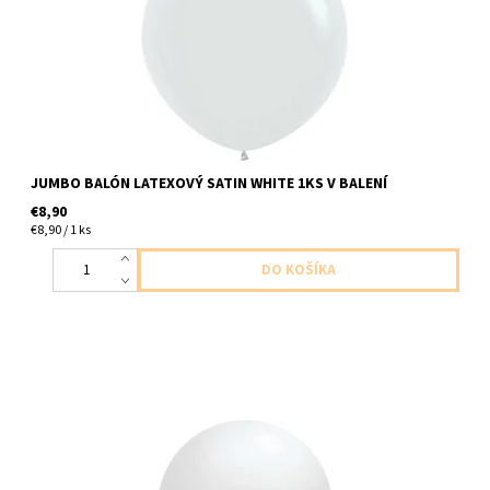
JUMBO BALÓN LATEXOVÝ SATIN WHITE 1KS V BALENÍ
€8,90
€8,90 / 1 ks
jumbo latexovy balon ciri . v hodny na naplnenie konfetami,
balonikmi atd 1ks v baleni velkost cca 95cm dodavame
nenafukany