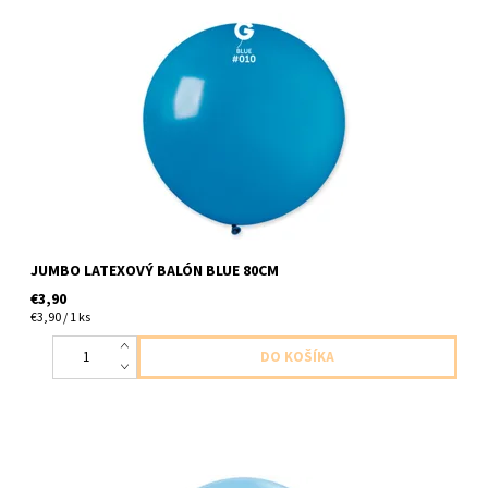
latexovy balon modry 1ks v baleni velkost 80cm dodavame
nenafukany
JUMBO LATEXOVÝ BALÓN BLUE 80CM
€3,90
€3,90 / 1 ks