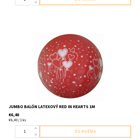
Jumbo balón latexový cerveny so srdieckami 1ks v baleni velkost
cca do 1m dodavame nenafukany
JUMBO BALÓN LATEXOVÝ RED IN HEARTS 1M
€6,40
€6,40 / 1 ks