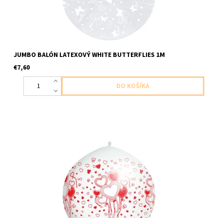
JUMBO BALÓN LATEXOVÝ WHITE BUTTERFLIES 1M
€7,60
Jumbo balón latexový biely so srdieckami 1ks v baleni velkost
cca do 1m dodavame nenafukany