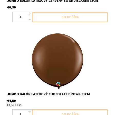
JUMBO BALÓN LATEXOVÝ ČERVENÝ SO SRDIEČKAMI 95CM
€6,90
jumbo latexovy balon cokoladova hneda 1ks v baleni velkost
91cm dodavame nenafukany
JUMBO BALÓN LATEXOVÝ CHOCOLATE BROWN 91CM
€4,50
€4,50 / 1 ks