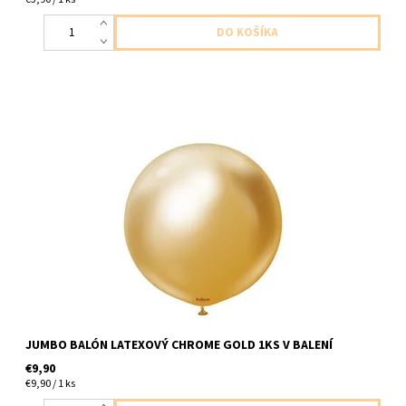
latexovy balon chromova zlata 1ks v baleni velkost do cca 60cm
dodavame nenafukany
JUMBO BALÓN LATEXOVÝ CHROME GOLD 1KS V BALENÍ
€9,90
€9,90 / 1 ks