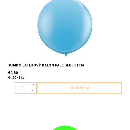
jumbo latexovy balon bledo modry 1ks v baleni velkost 91cm
dodavame nenafukany
JUMBO LATEXOVÝ BALÓN PALE BLUE 91CM
€4,50
€4,50 / 1 ks
jumbo latexovy balon zeleny 1ks v baleni velkost 75cm