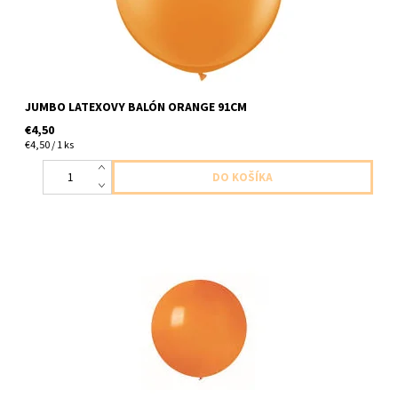
JUMBO LATEXOVY BALÓN ORANGE 91CM
€4,50
€4,50 / 1 ks
jumbo latexovy balon oranzovy 1ks v baleni velkost 85cm
dodavame nenafukany