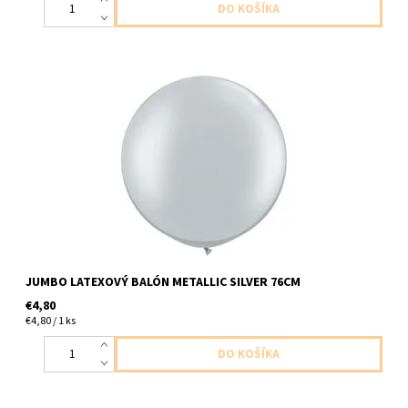
jumbo latexovy balon kovova strieborna 1ks v baleni velkost
76cm dodavame nenafukany
JUMBO LATEXOVÝ BALÓN METALLIC SILVER 76CM
€4,80
€4,80 / 1 ks