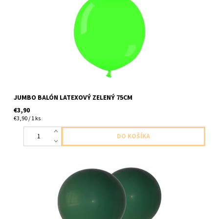
dodavame nenafukany
JUMBO BALÓN LATEXOVÝ ZELENÝ 75CM
€3,90
€3,90 / 1 ks
Jumbo balón latexový zelený 1ks v baleni velkost 75cm
dodavame nenafukany