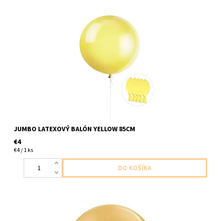
jumbo latexovy balon zlta 1ks v baleni velkost 85cm dodavame
nenafukany
JUMBO LATEXOVÝ BALÓN YELLOW 85CM
€4
€4 / 1 ks
Latexovy balon kovova zlata 1ks v baleni velkost 76cm