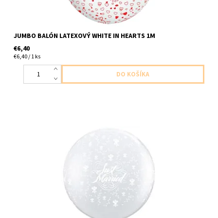
JUMBO BALÓN LATEXOVÝ WHITE IN HEARTS 1M
€6,40
€6,40 / 1 ks
jombo latexovy balon s napisom prave zosobaseny 1ks v baleni
velkost 95cm dodavame nenafukany