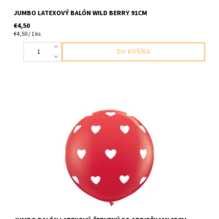
JUMBO LATEXOVÝ BALÓN WILD BERRY 91CM
€4,50
€4,50 / 1 ks
jumbo latexovy balon cerveny so srdieckami 1ks v baleni velkost
95cm dodavame nenafukany