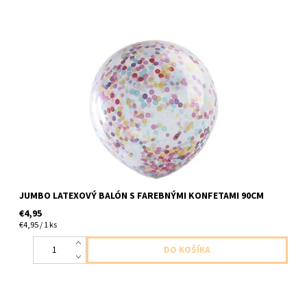
latexovy balon s konfetami 1ks v balení velkost cca 90cm, aby
boli konfety prilepene z nutra balona treba pouzit specialny gel
dodavame nenafukane
JUMBO LATEXOVÝ BALÓN S FAREBNÝMI KONFETAMI 90CM
€4,95
€4,95 / 1 ks