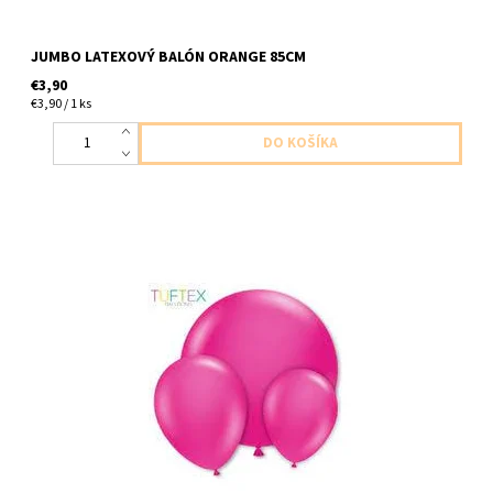
JUMBO LATEXOVÝ BALÓN ORANGE 85CM
€3,90
€3,90 / 1 ks
Latexový balón jambo divoka malina 1ks v baleni velkost 91cm
dodavame nenafukany