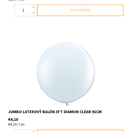
Jumbo latexový balon diamantovy ciry-priesvitny bezfarebny, v
hodny na naplnenie konfetami,balonikmi atd 1ks v baleni velkost
cca 91cm dodavame nenafukany
JUMBO LATEXOVÝ BALÓN 3FT DIAMON CLEAR 91CM
€4,10
€4,10 / 1 ks