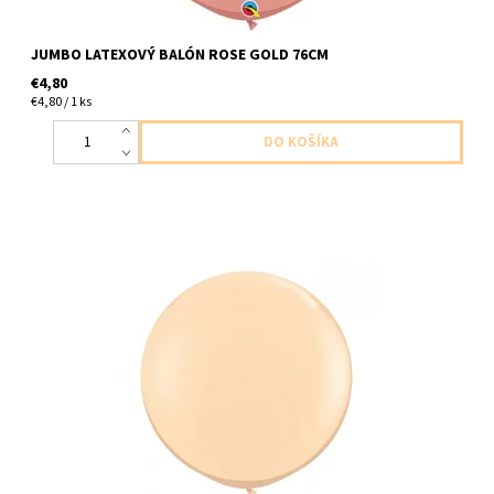
JUMBO LATEXOVÝ BALÓN ROSE GOLD 76CM
€4,80
€4,80 / 1 ks
latexovy balon telova farba 1ks v balení velkoat cca 91cm
dodavame nenafukany