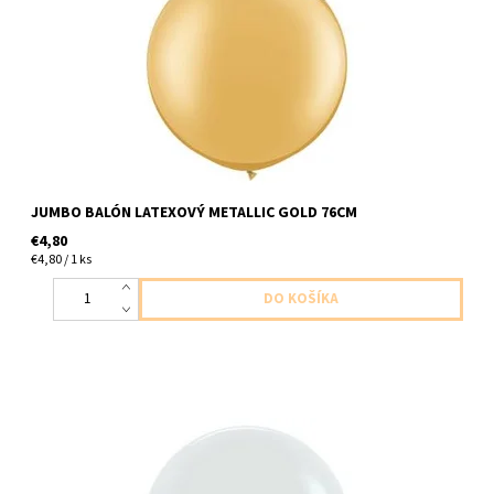
dodavame nenafukany
JUMBO BALÓN LATEXOVÝ METALLIC GOLD 76CM
€4,80
€4,80 / 1 ks
Jumbo balón latexový perletovo biely 1ks v baleni velkost cca do
91cm dodavame nenafukany