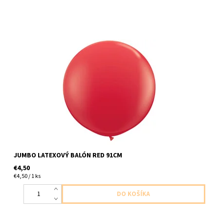
Latexový jumbo balón cerveny 1ks v baleni velkost 91cm
dodavame nenafukany
JUMBO LATEXOVÝ BALÓN RED 91CM
€4,50
€4,50 / 1 ks