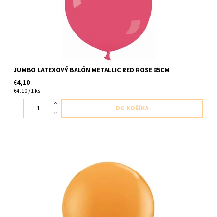
JUMBO LATEXOVÝ BALÓN METALLIC RED ROSE 85CM
€4,10
€4,10 / 1 ks
jumbo latexový balón oranžový 1ks v baleni velkost 91cm
dodavame nenafukany