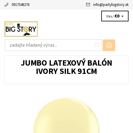
0917548276
info
@
partybigstory.sk
€0
0 ks /
JUMBO LATEXOVÝ BALÓN
IVORY SILK 91CM