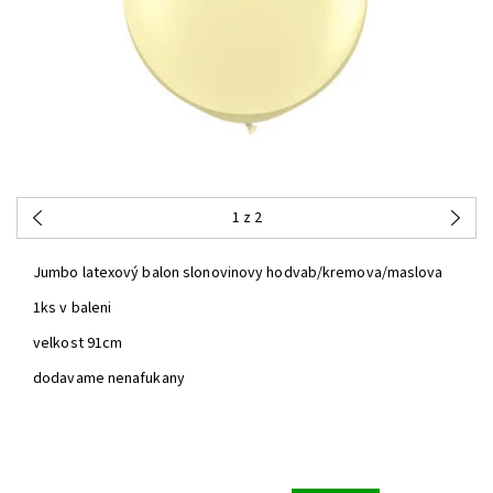
1
z 2
Jumbo latexový balon slonovinovy hodvab/kremova/maslova
1ks v baleni
velkost 91cm
dodavame nenafukany