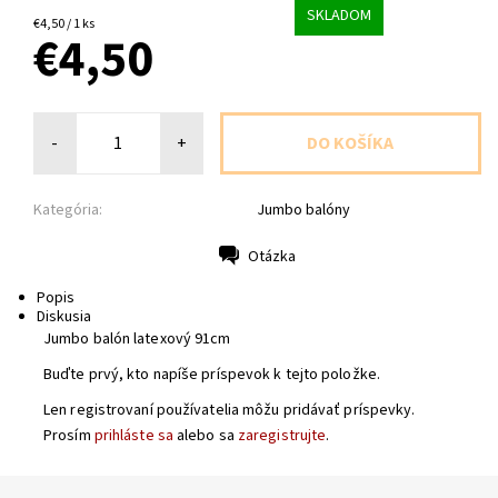
SKLADOM
€4,50 / 1 ks
€4,50
-
+
Kategória:
Jumbo balóny
Otázka
Tlač
Popis
Diskusia
Jumbo balón latexový 91cm
Buďte prvý, kto napíše príspevok k tejto položke.
Len registrovaní používatelia môžu pridávať príspevky.
Prosím
prihláste sa
alebo sa
zaregistrujte
.