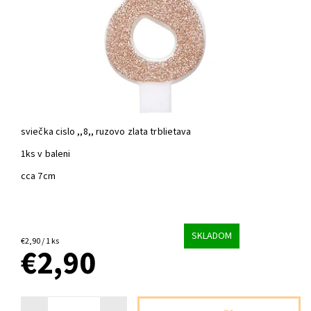
sviečka cislo ,,8,, ruzovo zlata trblietava
1ks v baleni
cca 7cm
SKLADOM
€2,90 / 1 ks
€2,90