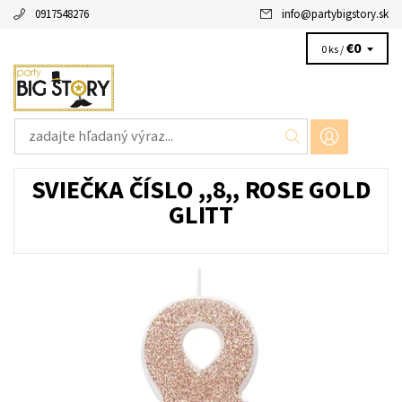
0917548276
info
@
partybigstory.sk
€0
0 ks /
SVIEČKA ČÍSLO ,,8,, ROSE GOLD
GLITT