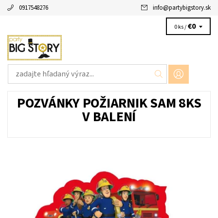
0917548276
info
@
partybigstory.sk
€0
0 ks /
POZVÁNKY POŽIARNIK SAM 8KS
V BALENÍ