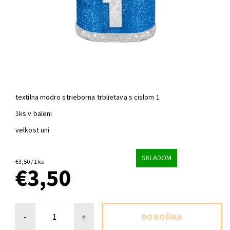
textilna modro strieborna trblietava s cislom 1
1ks v baleni
velkost uni
SKLADOM
€3,50 / 1 ks
€3,50
-
+