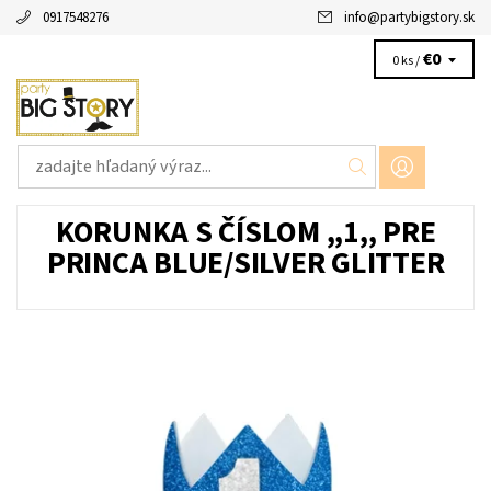
0917548276
info
@
partybigstory.sk
€0
0 ks /
KORUNKA S ČÍSLOM ,,1,, PRE
PRINCA BLUE/SILVER GLITTER