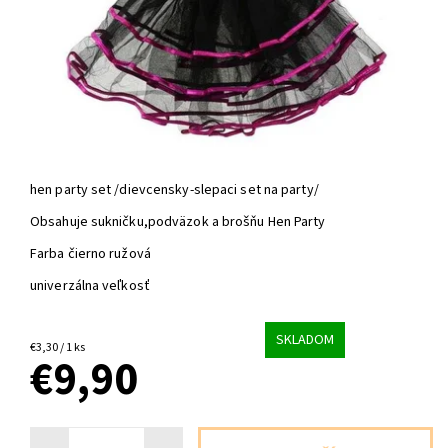
hen party set /dievcensky-slepaci set na party/
Obsahuje sukničku,podväzok a brošňu Hen Party
Farba čierno ružová
univerzálna veľkosť
SKLADOM
€3,30 / 1 ks
€9,90