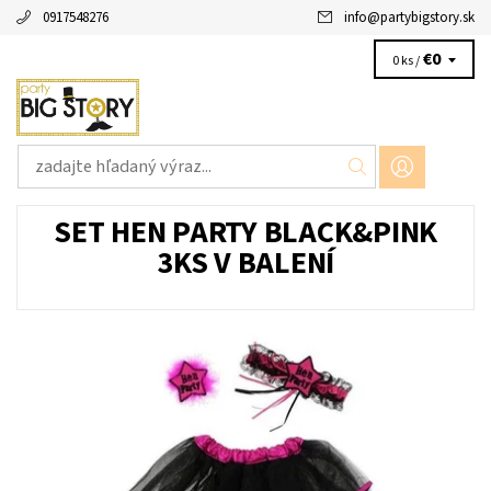
0917548276
info
@
partybigstory.sk
€0
0 ks /
SET HEN PARTY BLACK&PINK
3KS V BALENÍ