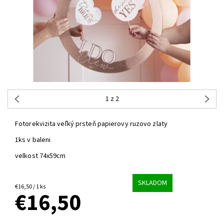
1
z 2
Fotorekvizita veľký prsteň papierovy ruzovo zlaty
1ks v baleni
velkost 74x59cm
SKLADOM
€16,50 / 1 ks
€16,50