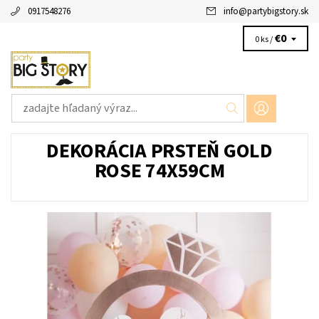
0917548276
info
@
partybigstory.sk
€0
0 ks /
DEKORÁCIA PRSTEŇ GOLD
ROSE 74X59CM