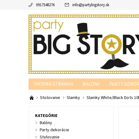
0917548276
info
@
partybigstory.sk
ÚVODNÁ STRÁNKA
BALÓNY
PARTY DEKOR
PARTY PODĽA FARBY
Stolovanie
Slamky
Slamky White/Black Dots 10k
KATEGÓRIE
Balóny
Party dekorácie
Stolovanie