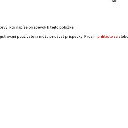
Tlač
a
prvý, kto napíše príspevok k tejto položke.
gistrovaní používatelia môžu pridávať príspevky. Prosím
prihláste sa
aleb