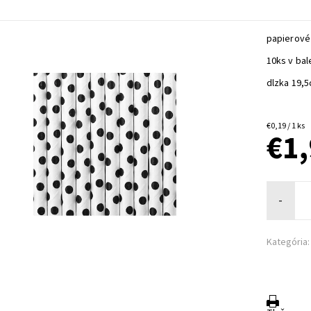
papierové
10ks v bal
dlzka 19,
€0,19 / 1 ks
€1
-
Kategória: