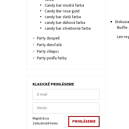
Candy bar modrá farba
Candy Bar rose gold
candy bar zlatá farba
Diskusi
candy bar dúhová farba
Buďte 
candy bar strieborná farba
Len re
Party dospelí
Party dievčatá
Party chlapci
Party podľa farby
KLASICKÉ PRIHLÁSENIE
Registrácia
Zabudnuté heslo