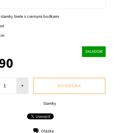
 slamky biele s ciernymi bodkami
ení
5cm
SKLADOM
,90
+
Slamky
Otázka