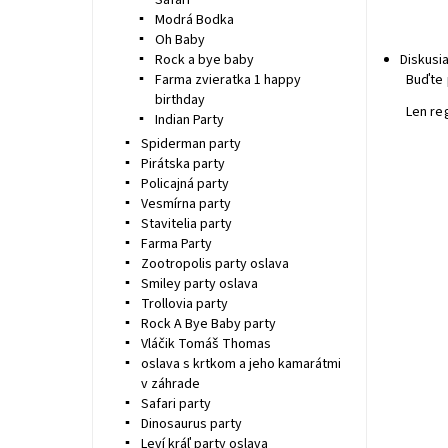
Safari
Modrá Bodka
Oh Baby
Rock a bye baby
Diskusi
Farma zvieratka 1 happy
Buďte 
birthday
Len re
Indian Party
Spiderman party
Pirátska party
Policajná party
Vesmírna party
Stavitelia party
Farma Party
Zootropolis party oslava
Smiley party oslava
Trollovia party
Rock A Bye Baby party
Vláčik Tomáš Thomas
oslava s krtkom a jeho kamarátmi
v záhrade
Safari party
Dinosaurus party
Leví kráľ party oslava