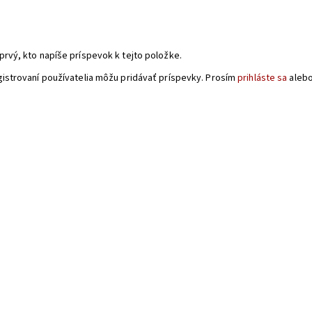
a
prvý, kto napíše príspevok k tejto položke.
gistrovaní používatelia môžu pridávať príspevky. Prosím
prihláste sa
aleb