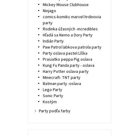
Mickey Mouse Clubhouse
Ninjago
comics-komiks marvel hrdinovia
party
Rodinka úžasných -incredibles
Hľadá sa Nemo a Dory Party
Indián Party
Paw Patrol labkova patrola party
Party oslava pastel Líška
Prasiatko peppa Pig oslava
Kung Fu Panda party - oslava
Harry Potter oslava party
Minecraft- TNT party
Batman party -oslava
Lego Party
Sonic Party
Kostým
Party podľa farby