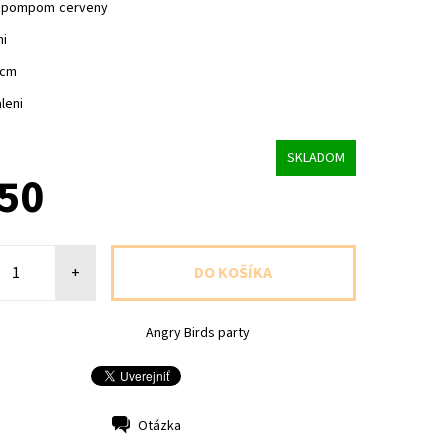
y pompom cerveny
ni
5cm
leni
SKLADOM
,50
+
Angry Birds party
Otázka