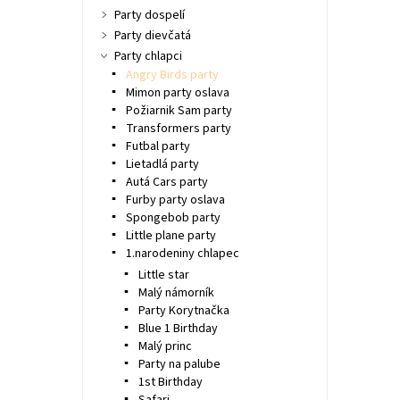
Party dospelí
Party dievčatá
Party chlapci
Angry Birds party
Mimon party oslava
Požiarnik Sam party
Transformers party
Futbal party
Lietadlá party
Autá Cars party
Furby party oslava
Spongebob party
Little plane party
1.narodeniny chlapec
Little star
Malý námorník
Party Korytnačka
Blue 1 Birthday
Malý princ
Party na palube
1st Birthday