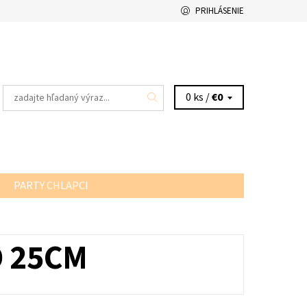
PRIHLÁSENIE
0 ks /
€0
PARTY CHLAPCI
 25CM