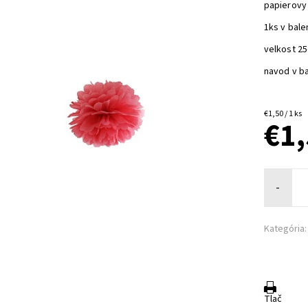
papierov
1ks v bale
velkost 2
navod v ba
€1,50 / 1 ks
€1
-
Kategória:
Tlač