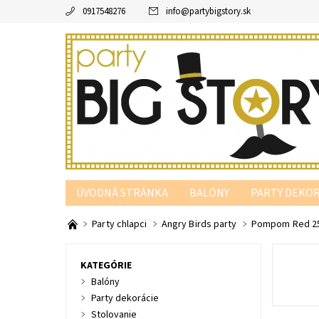
0917548276
info
@
partybigstory.sk
ÚVODNÁ STRÁNKA
BALÓNY
PARTY DEKOR
PARTY PODĽA FARBY
Party chlapci
Angry Birds party
Pompom Red 2
KATEGÓRIE
Balóny
Party dekorácie
Stolovanie