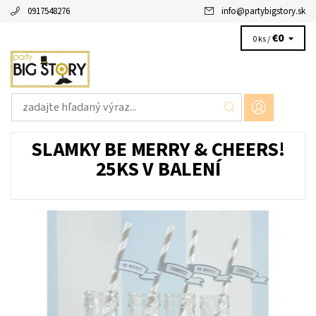
0917548276
info
@
partybigstory.sk
€0
0 ks /
SLAMKY BE MERRY & CHEERS!
25KS V BALENÍ