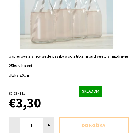
papierove slamky sede pasiky a so stitkami bud veely a nazdravie
25ks v balení
dlzka 20cm
SKLADOM
€0,13 / 1 ks
€3,30
-
+