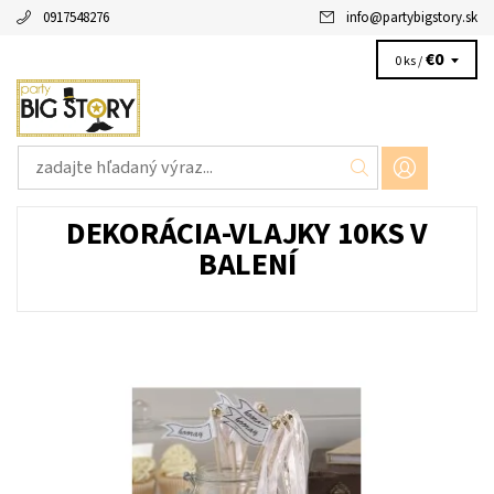
0917548276
info
@
partybigstory.sk
€0
0 ks /
DEKORÁCIA-VLAJKY 10KS V
BALENÍ