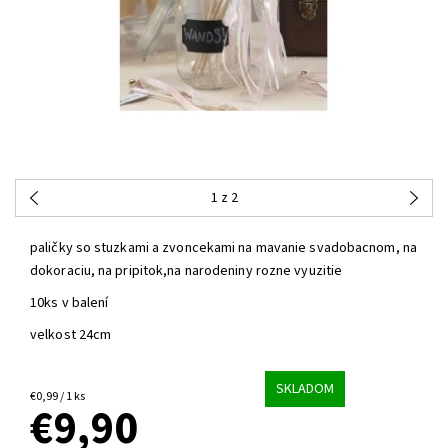
1
z 2
paličky so stuzkami a zvoncekami na mavanie svadobacnom, na
dokoraciu, na pripitok,na narodeniny rozne vyuzitie
10ks v balení
velkost 24cm
SKLADOM
€0,99 / 1 ks
€9,90