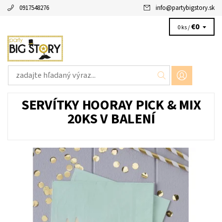
0917548276
info
@
partybigstory.sk
€0
0 ks /
SERVÍTKY HOORAY PICK & MIX
20KS V BALENÍ