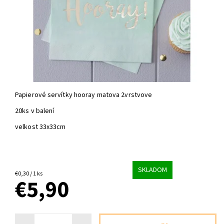
Papierové servítky hooray matova 2vrstvove
20ks v balení
velkost 33x33cm
SKLADOM
€0,30 / 1 ks
€5,90