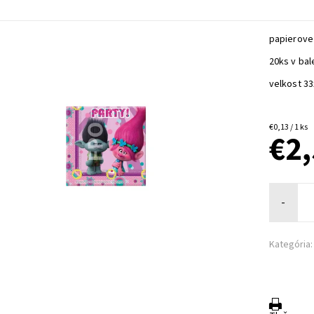
papierove 
20ks v bal
velkost 3
€0,13 / 1 ks
€2
-
Kategória: