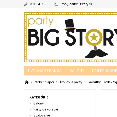
0917548276
info
@
partybigstory.sk
ÚVODNÁ STRÁNKA
BALÓNY
PARTY DEKOR
PARTY PODĽA FARBY
Party chlapci
Trollovia party
Servítky Trolls-Po
KATEGÓRIE
Balóny
Party dekorácie
Stolovanie