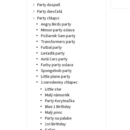
Party dospelí
Party dievčatá
Party chlapci
Angry Birds party
Mimon party oslava
Požiarnik Sam party
Transformers party
Futbal party
Lietadlá party
Autá Cars party
Furby party oslava
Spongebob party
Little plane party
1.narodeniny chlapec
Little star
Malý námorník
Party Korytnačka
Blue 1 Birthday
Malý princ
Party na palube
1st Birthday