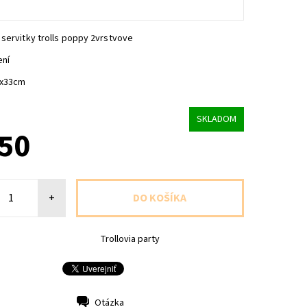
servitky trolls poppy 2vrstvove
ení
3x33cm
SKLADOM
,50
+
Trollovia party
Otázka