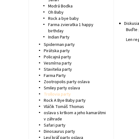
Safari
Modrá Bodka
Oh Baby
Rock a bye baby
Diskusi
Farma zvieratka 1 happy
Buďte 
birthday
Indian Party
Len re
Spiderman party
Pirátska party
Policajná party
Vesmírna party
Stavitelia party
Farma Party
Zootropolis party oslava
Smiley party oslava
Trollovia party
Rock A Bye Baby party
Vláčik Tomáš Thomas
oslava s krtkom a jeho kamarátmi
v záhrade
Safari party
Dinosaurus party
Leví kráľ party oslava