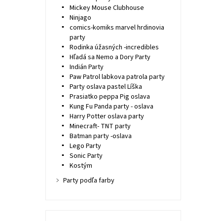
Mickey Mouse Clubhouse
Ninjago
comics-komiks marvel hrdinovia
party
Rodinka úžasných -incredibles
Hľadá sa Nemo a Dory Party
Indián Party
Paw Patrol labkova patrola party
Party oslava pastel Líška
Prasiatko peppa Pig oslava
Kung Fu Panda party - oslava
Harry Potter oslava party
Minecraft- TNT party
Batman party -oslava
Lego Party
Sonic Party
Kostým
Party podľa farby