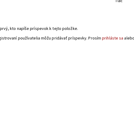
Tlač
a
prvý, kto napíše príspevok k tejto položke.
gistrovaní používatelia môžu pridávať príspevky. Prosím
prihláste sa
aleb