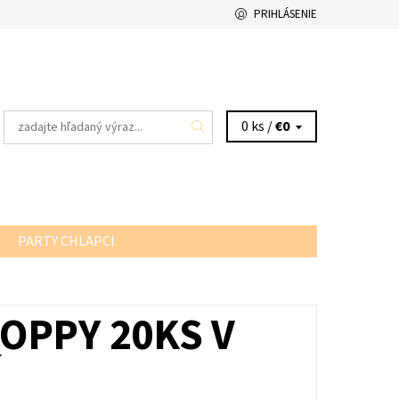
PRIHLÁSENIE
0 ks /
€0
PARTY CHLAPCI
OPPY 20KS V