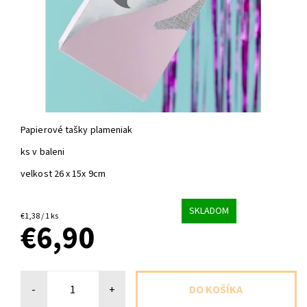
Papierové tašky plameniak
ks v baleni
velkost 26 x 15x 9cm
SKLADOM
€1,38 / 1 ks
€6,90
-
+