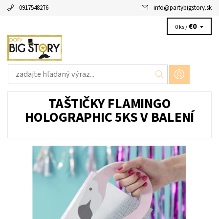
0917548276
info
@
partybigstory.sk
€0
0 ks /
TAŠTIČKY FLAMINGO
HOLOGRAPHIC 5KS V BALENÍ