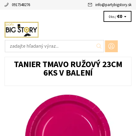
0917548276
info
@
partybigstory.sk
€0
0 ks /
TANIER TMAVO RUŽOVÝ 23CM
6KS V BALENÍ