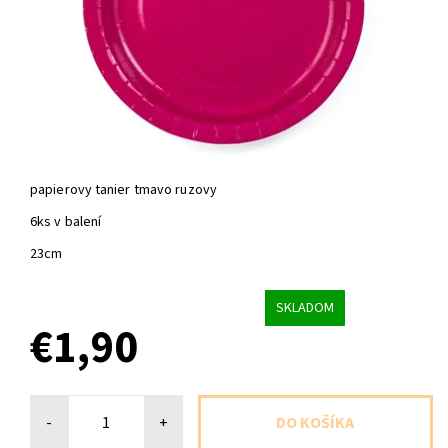
papierovy tanier tmavo ruzovy
6ks v balení
23cm
SKLADOM
€1,90
-
+