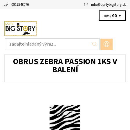
0917548276
info
@
partybigstory.sk
€0
0 ks /
OBRUS ZEBRA PASSION 1KS V
BALENÍ