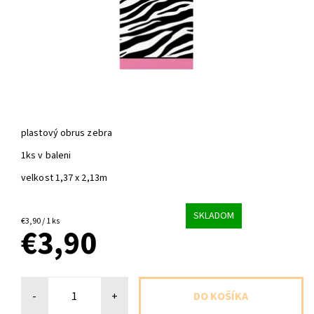
plastový obrus zebra
1ks v baleni
velkost 1,37 x 2,13m
SKLADOM
€3,90 / 1 ks
€3,90
-
+