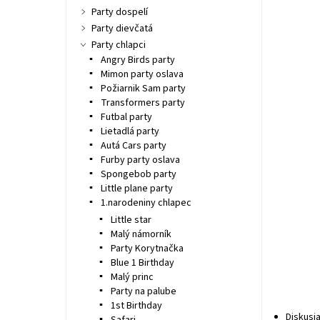
Party dospelí
Party dievčatá
Party chlapci
Angry Birds party
Mimon party oslava
Požiarnik Sam party
Transformers party
Futbal party
Lietadlá party
Autá Cars party
Furby party oslava
Spongebob party
Little plane party
1.narodeniny chlapec
Little star
Malý námorník
Party Korytnačka
Blue 1 Birthday
Malý princ
Party na palube
1st Birthday
Diskusi