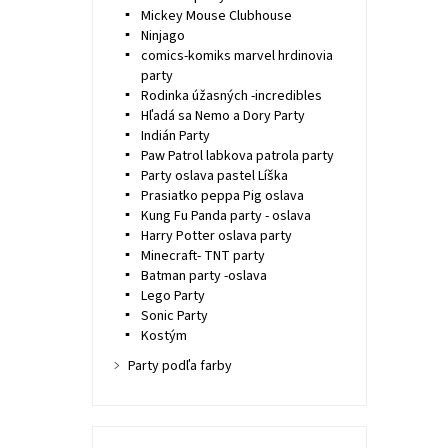
Mickey Mouse Clubhouse
Ninjago
comics-komiks marvel hrdinovia
party
Rodinka úžasných -incredibles
Hľadá sa Nemo a Dory Party
Indián Party
Paw Patrol labkova patrola party
Party oslava pastel Líška
Prasiatko peppa Pig oslava
Kung Fu Panda party - oslava
Harry Potter oslava party
Minecraft- TNT party
Batman party -oslava
Lego Party
Sonic Party
Kostým
Party podľa farby