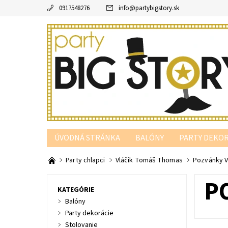
0917548276
info
@
partybigstory.sk
ÚVODNÁ STRÁNKA
BALÓNY
PARTY DEKOR
PARTY PODĽA FARBY
Party chlapci
Vláčik Tomáš Thomas
Pozvánky V
P
KATEGÓRIE
Balóny
Party dekorácie
Stolovanie