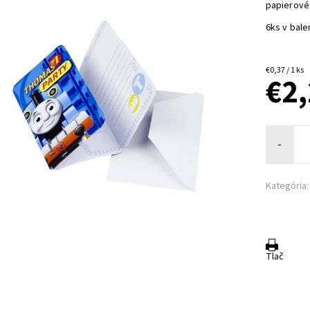
papierové
6ks v bale
€0,37 / 1 ks
€2
-
Kategória:
Tlač
a