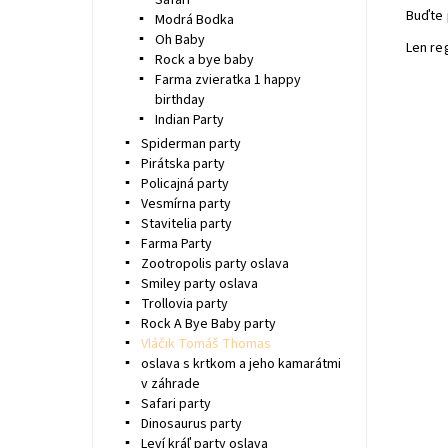
Safari
Buďte 
Modrá Bodka
Oh Baby
Len re
Rock a bye baby
Farma zvieratka 1 happy
birthday
Indian Party
Spiderman party
Pirátska party
Policajná party
Vesmírna party
Stavitelia party
Farma Party
Zootropolis party oslava
Smiley party oslava
Trollovia party
Rock A Bye Baby party
Vláčik Tomáš Thomas
oslava s krtkom a jeho kamarátmi
v záhrade
Safari party
Dinosaurus party
Leví kráľ party oslava