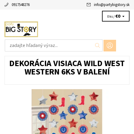
0917548276
info
@
partybigstory.sk
€0
0 ks /
DEKORÁCIA VISIACA WILD WEST
WESTERN 6KS V BALENÍ