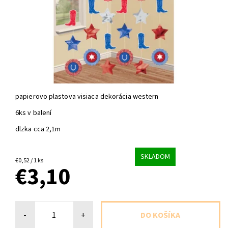
papierovo plastova visiaca dekorácia western
6ks v balení
dlzka cca 2,1m
SKLADOM
€0,52 / 1 ks
€3,10
-
+