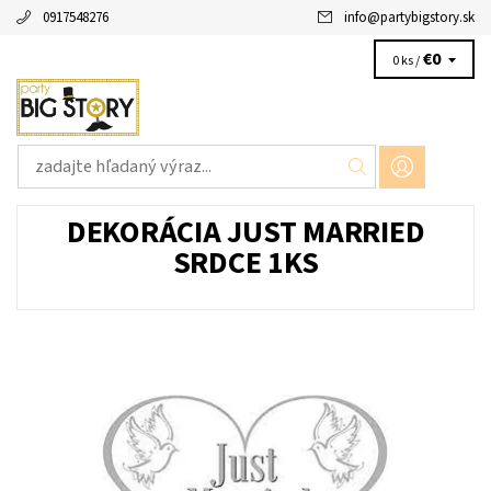
0917548276
info
@
partybigstory.sk
€0
0 ks /
DEKORÁCIA JUST MARRIED
SRDCE 1KS