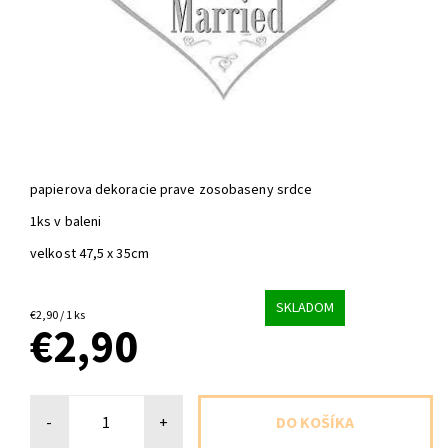
papierova dekoracie prave zosobaseny srdce
1ks v baleni
velkost 47,5 x 35cm
SKLADOM
€2,90 / 1 ks
€2,90
-
+