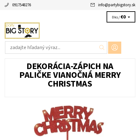
0917548276
info
@
partybigstory.sk
€0
0 ks /
DEKORÁCIA-ZÁPICH NA
PALIČKE VIANOČNÁ MERRY
CHRISTMAS