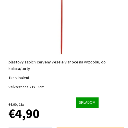
plastovy zapich cerveny vesele vianoce na vyzdobu, do
kolaca/torty
1ks v baleni
velkost cca 21x15cm
SKLADOM
€4,90 / 1 ks
€4,90