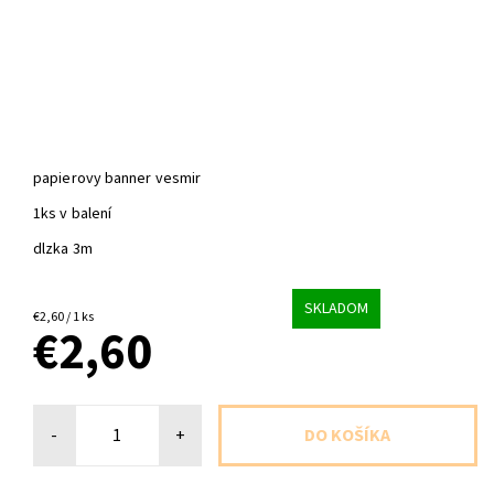
papierovy banner vesmir
1ks v balení
dlzka 3m
SKLADOM
€2,60 / 1 ks
€2,60
-
+