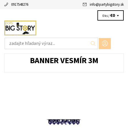
0917548276
info
@
partybigstory.sk
€0
0 ks /
BANNER VESMÍR 3M