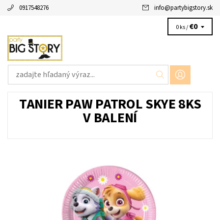
0917548276
info
@
partybigstory.sk
€0
0 ks /
TANIER PAW PATROL SKYE 8KS
V BALENÍ