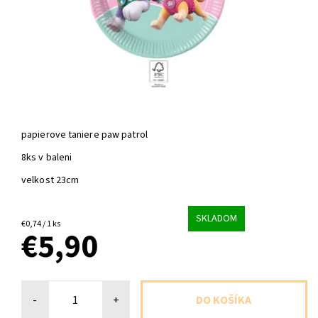
papierove taniere paw patrol
8ks v baleni
velkost 23cm
SKLADOM
€0,74 / 1 ks
€5,90
-
+