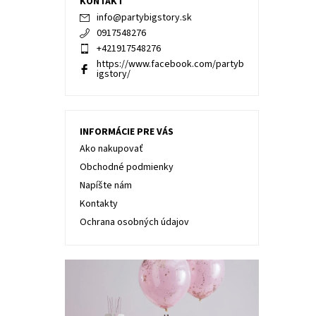
KONTAKT
info
@
partybigstory.sk
0917548276
+421917548276
https://www.facebook.com/partyb
igstory/
INFORMÁCIE PRE VÁS
Ako nakupovať
Obchodné podmienky
Napíšte nám
Kontakty
Ochrana osobných údajov