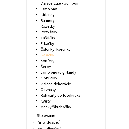
Visiace gule - pompom
Lampióny
Girlandy
Bannery
Rozetky
Pozvánky
Taštičky
Frkačky
Čelenky- Korunky
Sviečky
Konfety
Šerpy
Lampiónové girlandy
Klobúčiky
Visiace dekorácie
Odznaky
Rekvizity do fotokútika
Kvety
Masky/škrabošky
Stolovanie
Party dospelí