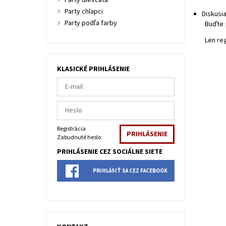
Party dievčatá
Party chlapci
Diskusi
Party podľa farby
Buďte 
Len re
KLASICKÉ PRIHLÁSENIE
Registrácia
Zabudnuté heslo
PRIHLÁSENIE CEZ SOCIÁLNE SIETE
PRIHLÁSIŤ SA CEZ FACEBOOK