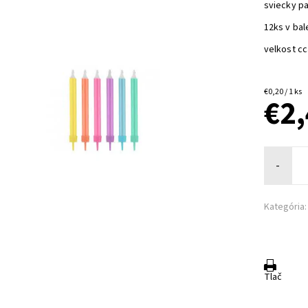
sviecky p
12ks v bal
velkost c
€0,20 / 1 ks
€2
-
Kategória:
Tlač