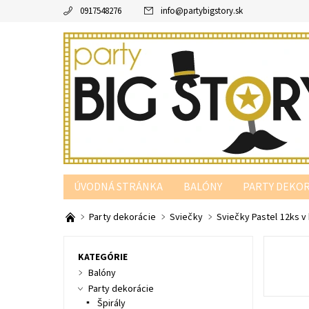
0917548276
info
@
partybigstory.sk
ÚVODNÁ STRÁNKA
BALÓNY
PARTY DEKOR
PARTY PODĽA FARBY
Party dekorácie
Sviečky
Sviečky Pastel 12ks v 
KATEGÓRIE
Balóny
Party dekorácie
Špirály