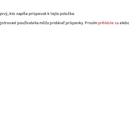
a
prvý, kto napíše príspevok k tejto položke.
gistrovaní používatelia môžu pridávať príspevky. Prosím
prihláste sa
aleb