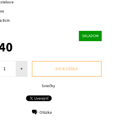
astelove
eni
ca 8cm
SKLADOM
,40
+
Sviečky
Otázka